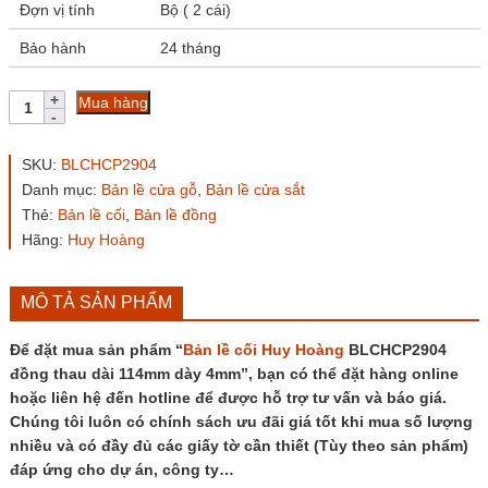
Đợn vị tính
Bộ ( 2 cái)
Bảo hành
24 tháng
Bản
Mua hàng
lề
cối
Huy
SKU:
BLCHCP2904
Hoàng
Danh mục:
Bản lề cửa gỗ
,
Bản lề cửa sắt
BLCHCP2904
Thẻ:
Bản lề cối
,
Bản lề đồng
đồng
thau
Hãng:
Huy Hoàng
dài
114mm
dày
MÔ TẢ SẢN PHẨM
4mm
số
Để đặt mua sản phẩm “
Bản lề cối
Huy Hoàng
BLCHCP2904
lượng
đồng thau dài 114mm dày 4mm”, bạn có thể đặt hàng online
hoặc liên hệ đến hotline để được hỗ trợ tư vấn và báo giá.
Chúng tôi luôn có chính sách ưu đãi giá tốt khi mua số lượng
nhiều và có đầy đủ các giấy tờ cần thiết (Tùy theo sản phẩm)
đáp ứng cho dự án, công ty…