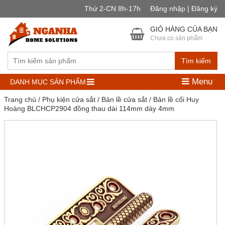
Thứ 2-CN 8h-17h
Đăng nhập | Đăng ký
GIỎ HÀNG CỦA BẠN
Chưa có sản phẩm
Tìm kiếm
Menu
DANH MỤC SẢN PHẨM
Trang chủ
/
Phụ kiện cửa sắt
/
Bản lề cửa sắt
/ Bản lề cối Huy
Hoàng BLCHCP2904 đồng thau dài 114mm dày 4mm