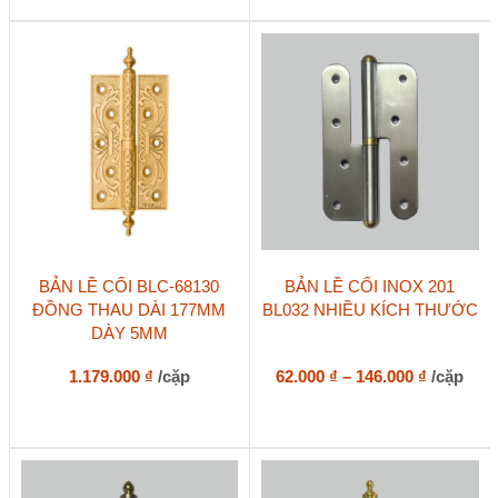
tùy
chọn
có
thể
được
chọn
trên
trang
sản
phẩm
Sản
Sản
BẢN LỀ CỐI BLC-68130
BẢN LỀ CỐI INOX 201
phẩm
phẩm
ĐỒNG THAU DÀI 177MM
BL032 NHIỀU KÍCH THƯỚC
này
này
DÀY 5MM
có
có
nhiều
nhiều
biến
biến
Khoảng
1.179.000
₫
/cặp
62.000
₫
–
146.000
₫
/cặp
thể.
thể.
giá:
Các
Các
từ
tùy
tùy
62.000 ₫
chọn
chọn
đến
có
có
146.000 ₫
thể
thể