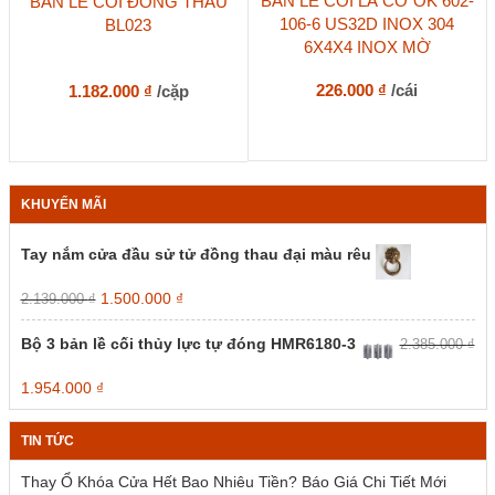
BẢN LỀ CỐI LÁ CỜ OK 602-
BẢN LỀ CỐI ĐỒNG THAU
106-6 US32D INOX 304
BL023
6X4X4 INOX MỜ
226.000
₫
/cái
1.182.000
₫
/cặp
KHUYẾN MÃI
Tay nắm cửa đầu sử tử đồng thau đại màu rêu
Giá
Giá
1.500.000
₫
2.139.000
₫
gốc
hiện
là:
tại
Bộ 3 bản lề cối thủy lực tự đóng HMR6180-3
2.385.000
₫
2.139.000 ₫.
là:
1.500.000 ₫.
Giá
Giá
1.954.000
₫
gốc
hiện
là:
tại
TIN TỨC
2.385.000 ₫.
là:
1.954.000 ₫.
Thay Ổ Khóa Cửa Hết Bao Nhiêu Tiền? Báo Giá Chi Tiết Mới