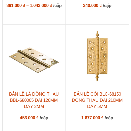
biến
Khoảng
861.000
₫
–
1.043.000
₫
/cặp
340.000
₫
/cặp
thể.
giá:
Các
từ
tùy
861.000 ₫
chọn
đến
có
1.043.000 ₫
thể
được
chọn
trên
trang
sản
phẩm
Sản
BẢN LỀ LÁ ĐỒNG THAU
BẢN LỀ CỐI BLC-68150
phẩm
BBL-680005 DÀI 126MM
ĐỒNG THAU DÀI 210MM
này
DÀY 3MM
DÀY 5MM
có
nhiều
biến
453.000
₫
/cặp
1.677.000
₫
/cặp
thể.
Các