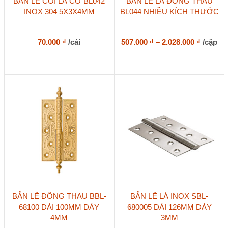
BẢN LỀ CỐI LÁ CỜ BL042
BẢN LỀ LÁ ĐỒNG THAU
phẩm
INOX 304 5X3X4MM
BL044 NHIỀU KÍCH THƯỚC
này
có
nhiều
biến
Khoản
70.000
₫
/cái
507.000
₫
–
2.028.000
₫
/cặp
thể.
giá:
Các
từ
tùy
507.000
chọn
đến
có
2.028.0
thể
được
chọn
trên
trang
sản
phẩm
Sản
BẢN LỀ ĐỒNG THAU BBL-
BẢN LỀ LÁ INOX SBL-
phẩm
68100 DÀI 100MM DÀY
680005 DÀI 126MM DÀY
này
4MM
3MM
có
nhiều