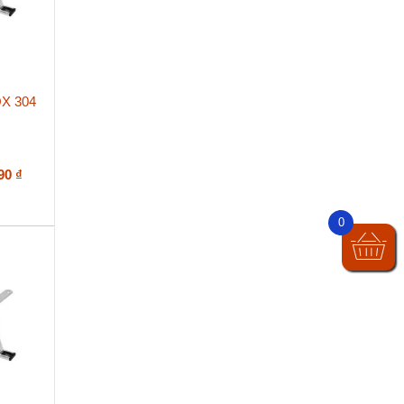
X 304
Khoảng
390
₫
giá:
từ
0
106.590 ₫
đến
148.390 ₫