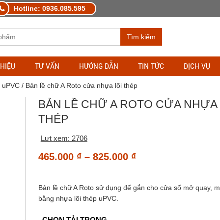
Hotline: 0936.085.595
Tìm kiếm
THIỆU
TƯ VẤN
HƯỚNG DẪN
TIN TỨC
DỊCH VỤ
a uPVC
/ Bản lề chữ A Roto cửa nhựa lõi thép
BẢN LỀ CHỮ A ROTO CỬA NHỰA 
THÉP
Lưt xem: 2706
Khoảng
465.000
₫
–
825.000
₫
giá:
từ
Bản lề chữ A Roto sử dụng để gắn cho cửa sổ mở quay, m
465.000 ₫
bằng nhựa lõi thép uPVC.
đến
CHỌN TẢI TRỌNG