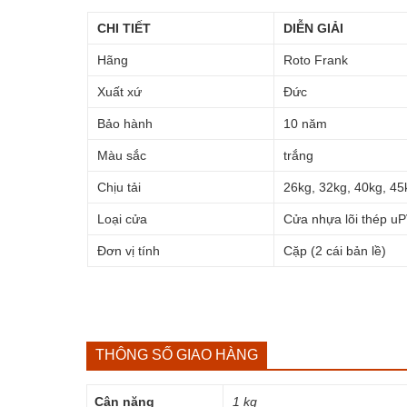
CHI TIẾT
DIỄN GIẢI
Hãng
Roto Frank
Xuất xứ
Đức
Bảo hành
10 năm
Màu sắc
trắng
Chịu tải
26kg, 32kg, 40kg, 45
Loại cửa
Cửa nhựa lõi thép u
Đơn vị tính
Cặp (2 cái bản lề)
THÔNG SỐ GIAO HÀNG
Cân nặng
1 kg