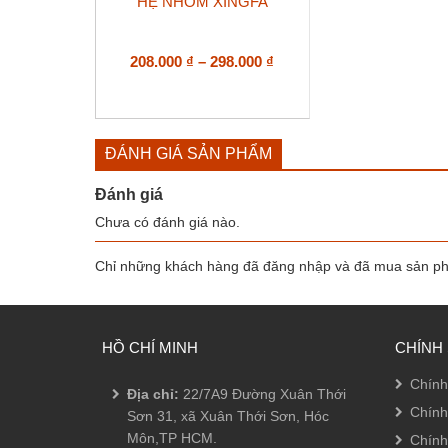
HỆ NHÔM XINGFA
này
có
nhiều
biến
Khoảng
208.000
₫
–
298.000
₫
thể.
giá:
Các
từ
tùy
208.000 ₫
chọn
đến
có
ĐÁNH GIÁ SẢN PHẨM
298.000 ₫
thể
được
Đánh giá
chọn
Chưa có đánh giá nào.
trên
trang
sản
Chỉ những khách hàng đã đăng nhập và đã mua sản phẩ
phẩm
HỒ CHÍ MINH
CHÍNH
Chính
Địa chỉ:
22/7A9 Đường Xuân Thới
Chính
Sơn 31, xã Xuân Thới Sơn, Hóc
Môn,TP HCM.
Chính