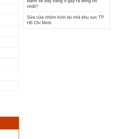
Bánh xe đẩy hàng ít gây ra tiếng ồn
nhất?
Sửa cửa nhôm kính tại nhà khu vực TP
Hồ Chí Minh