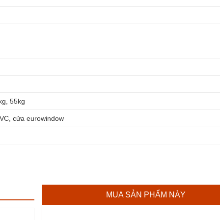
kg, 55kg
PVC, cửa eurowindow
MUA SẢN PHẨM NÀY