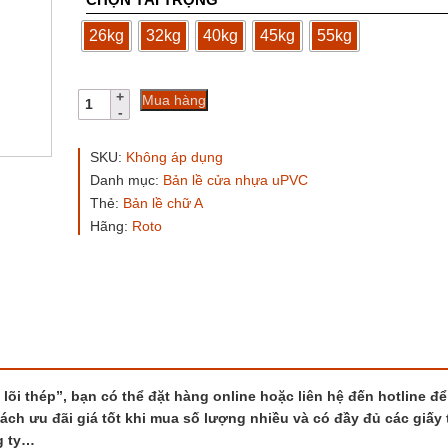
825.000 ₫
26kg
32kg
40kg
45kg
55kg
Bản
Mua hàng
lề
chữ
A
SKU:
Không áp dụng
Roto
Danh mục:
Bản lề cửa nhựa uPVC
cửa
Thẻ:
Bản lề chữ A
nhựa
lõi
Hãng:
Roto
thép
số
lượng
lõi thép”, bạn có thể đặt hàng online hoặc liên hệ đến hotline đ
sách ưu đãi giá tốt khi mua số lượng nhiều và có đầy đủ các giấy 
g ty…