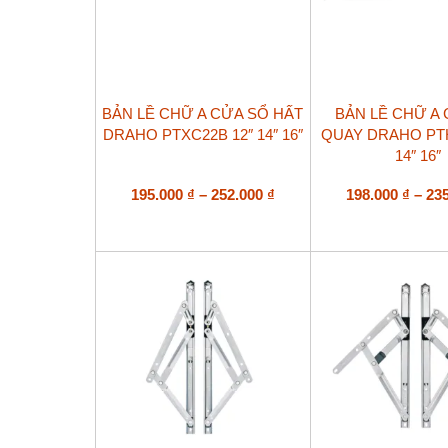
Sản
Sản
BẢN LỀ CHỮ A CỬA SỔ HẤT
BẢN LỀ CHỮ A
phẩm
phẩm
DRAHO PTXC22B 12″ 14″ 16″
QUAY DRAHO PTH
này
này
14″ 16″
có
có
nhiều
nhiều
biến
Khoảng
biến
195.000
₫
–
252.000
₫
198.000
₫
–
23
thể.
thể.
giá:
Các
Các
từ
tùy
tùy
195.000 ₫
chọn
chọn
đến
có
có
252.000 ₫
thể
thể
được
được
chọn
chọn
trên
trên
trang
trang
sản
sản
phẩm
phẩm