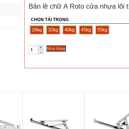
Bản lề chữ A Roto cửa nhựa lõi 
CHỌN TẢI TRỌNG
26kg
32kg
40kg
45kg
55kg
Bản
Mua hàng
lề
chữ
A
Roto
cửa
nhựa
lõi
thép
số
lượng