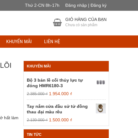
Thứ 2-CN 8h-17h
Đăng nhập | Đăng ký
GIỎ HÀNG CỦA BẠN
Chưa có sản phẩm
KHUYẾN MÃI
LIÊN HỆ
LÕI
KHUYẾN MÃI
Bộ 3 bản lề cối thủy lực tự
đóng HMR6180-3
Giá
Giá
1.954.000
₫
2.385.000
₫
gốc
hiện
là:
tại
Tay nắm cửa đầu sử tử đồng
2.385.000 ₫.
là:
thau đại màu rêu
1.954.000 ₫.
ở hất làm
Giá
Giá
1.500.000
₫
2.139.000
₫
gốc
hiện
là:
tại
TIN TỨC
2.139.000 ₫.
là: