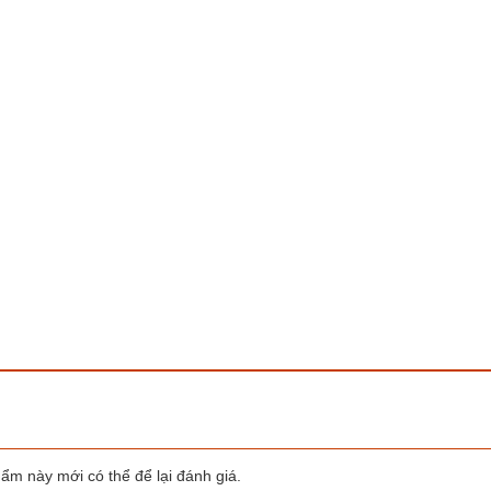
trên
trên
trang
trang
sản
sản
phẩm
phẩm
m này mới có thể để lại đánh giá.