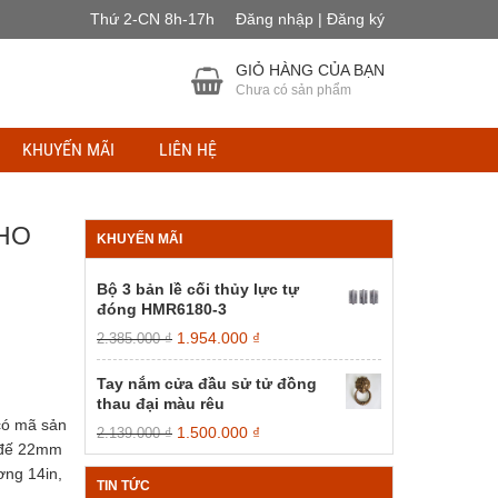
Thứ 2-CN 8h-17h
Đăng nhập | Đăng ký
GIỎ HÀNG CỦA BẠN
Chưa có sản phẩm
KHUYẾN MÃI
LIÊN HỆ
AHO
KHUYẾN MÃI
Bộ 3 bản lề cối thủy lực tự
đóng HMR6180-3
Giá
Giá
1.954.000
₫
2.385.000
₫
gốc
hiện
là:
tại
Tay nắm cửa đầu sử tử đồng
2.385.000 ₫.
là:
thau đại màu rêu
1.954.000 ₫.
có mã sản
Giá
Giá
1.500.000
₫
2.139.000
₫
 đế 22mm
gốc
hiện
là:
tại
ng 14in,
TIN TỨC
2.139.000 ₫.
là: