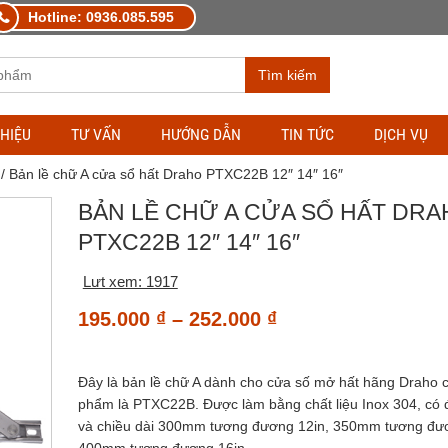
Hotline: 0936.085.595
Tìm kiếm
THIỆU
TƯ VẤN
HƯỚNG DẪN
TIN TỨC
DỊCH VỤ
/ Bản lề chữ A cửa sổ hất Draho PTXC22B 12″ 14″ 16″
BẢN LỀ CHỮ A CỬA SỔ HẤT DR
PTXC22B 12″ 14″ 16″
Lưt xem: 1917
Khoảng
195.000
₫
–
252.000
₫
giá:
từ
Đây là bản lề chữ A dành cho cửa số mở hất hãng Draho 
195.000 ₫
phẩm là PTXC22B. Được làm bằng chất liệu Inox 304, có
đến
và chiều dài 300mm tương đương 12in, 350mm tương đươ