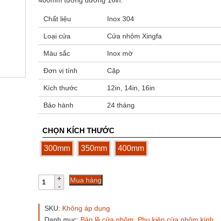
252.000 ₫
400mm tương đương 16in.
Chất liệu
Inox 304
Loại cửa
Cửa nhôm Xingfa
Màu sắc
Inox mờ
Đơn vị tính
Cặp
Kích thước
12in, 14in, 16in
Bảo hành
24 tháng
CHỌN KÍCH THƯỚC
300mm
350mm
400mm
Bản
Mua hàng
lề
chữ
A
SKU:
Không áp dụng
cửa
Danh mục:
Bản lề cửa nhôm
,
Phụ kiện cửa nhôm kính