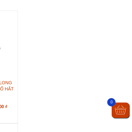
NLONG
SỔ HẤT
0
Khoảng
000
₫
giá:
từ
202.000 ₫
đến