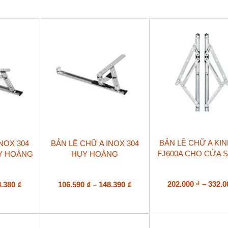
Draho
PTXC22B
12"
14"
16"
số
lượng
Sản
Sản
BẢN LỀ CHỮ A KI
NOX 304
BẢN LỀ CHỮ A INOX 304
phẩm
phẩm
FJ600A CHO CỬA 
Y HOÀNG
HUY HOÀNG
này
này
có
có
nhiều
nhiều
biến
Khoảng
biến
Khoảng
202.000
₫
–
332.
8.380
₫
106.590
₫
–
148.390
₫
thể.
thể.
giá:
giá:
Các
Các
từ
từ
tùy
tùy
126.940 ₫
106.590 ₫
chọn
chọn
đến
đến