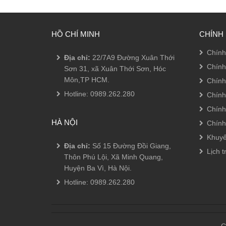
HỒ CHÍ MINH
CHÍNH
Chính
Địa chỉ:
22/7A9 Đường Xuân Thới
Chính
Sơn 31, xã Xuân Thới Sơn, Hóc
Môn,TP HCM.
Chính
Hotline:
0989.262.280
Chính
Chính
HÀ NỘI
Chính
Khuyế
Địa chỉ:
Số 15 Đường Đồi Giang,
Lịch t
Thôn Phú Lội, Xã Minh Quang,
Huyện Ba Vì, Hà Nội.
Hotline:
0989.262.280
C