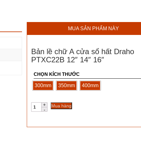
MUA SẢN PHẨM NÀY
Bản lề chữ A cửa sổ hất Draho
PTXC22B 12″ 14″ 16″
CHỌN KÍCH THƯỚC
300mm
350mm
400mm
Bản
Mua hàng
lề
chữ
A
cửa
sổ
hất