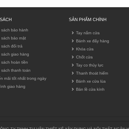
 SÁCH
SẢN PHẨM CHÍNH
 sách bảo hành
Tay nắm cửa
 sách bảo mật
Bánh xe đẩy hàng
 sách đổi trả
Khóa cửa
 sách giao hàng
Chốt cửa
 sách hoàn tiền
Tay co thủy lực
 sách thanh toán
Thanh thoát hiểm
n mãi tốt nhất trong ngày
Bánh xe cửa lùa
rình giao hàng
Bản lề cửa kính
ÔNG TY TNHH TƯ VẤN THIẾT KẾ XÂY DỰNG VÀ NỘI THẤT NGÂN 