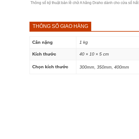
Thông số kỹ thuật bản lề chữ A hãng Draho dành cho cửa sổ hất
THÔNG SỐ GIAO HÀNG
Cân nặng
1 kg
Kích thước
40 × 10 × 5 cm
Chọn kích thước
300mm, 350mm, 400mm