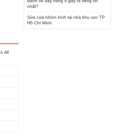
Bánh xe đẩy hàng ít gây ra tiếng ồn
nhất?
Sửa cửa nhôm kính tại nhà khu vực TP
Hồ Chí Minh
có đế