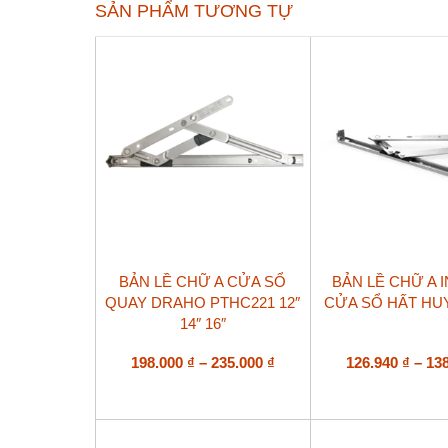
SẢN PHẨM TƯƠNG TỰ
Sản
Sản
BẢN LỀ CHỮ A CỬA SỔ
BẢN LỀ CHỮ A I
phẩm
phẩm
QUAY DRAHO PTHC221 12″
CỬA SỔ HẤT HU
này
này
14″ 16″
có
có
nhiều
nhiều
biến
Khoảng
biến
198.000
₫
–
235.000
₫
126.940
₫
–
13
thể.
thể.
giá:
Các
Các
từ
tùy
tùy
198.000 ₫
chọn
chọn
đến