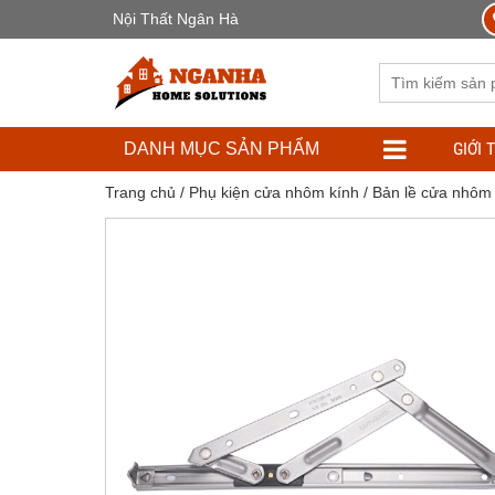
Nội Thất Ngân Hà
GIỚI 
DANH MỤC SẢN PHẨM
Trang chủ
/
Phụ kiện cửa nhôm kính
/
Bản lề cửa nhôm