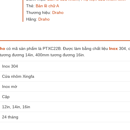
sổ
Thẻ:
Bản lề chữ A
hất
Draho
Thương hiệu:
Draho
PTXC22B
Hãng:
Draho
12"
14"
16"
số
lượng
aho
có mã sản phẩm là PTXC22B. Được làm bằng chất liệu
Inox
304, 
tương đương 14in, 400mm tương đương 16in.
Inox 304
Cửa nhôm Xingfa
Inox mờ
Cặp
12in, 14in, 16in
24 tháng