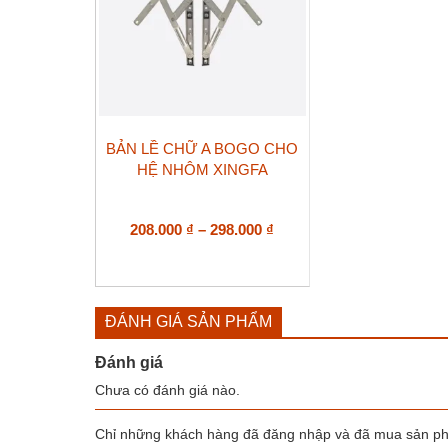
trên
trên
trang
trang
sản
sản
phẩm
phẩm
Sản
BẢN LỀ CHỮ A BOGO CHO
phẩm
HỆ NHÔM XINGFA
này
có
nhiều
biến
Khoảng
208.000
₫
–
298.000
₫
thể.
giá:
Các
từ
tùy
208.000 ₫
chọn
đến
có
ĐÁNH GIÁ SẢN PHẨM
298.000 ₫
thể
được
Đánh giá
chọn
Chưa có đánh giá nào.
trên
trang
sản
Chỉ những khách hàng đã đăng nhập và đã mua sản phẩ
phẩm