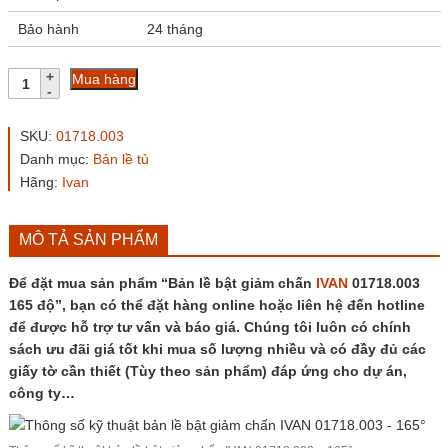
Bảo hành
24 tháng
Bản
Mua hàng
lề
bật
giảm
SKU:
01718.003
chấn
Danh mục:
Bản lề tủ
IVAN
Hãng:
Ivan
01718.003
165
độ
số
MÔ TẢ SẢN PHẨM
lượng
Để đặt mua sản phẩm “Bản lề bật giảm chấn
IVAN
01718.003
165 độ”, bạn có thể đặt hàng online hoặc liên hệ đến hotline
để được hỗ trợ tư vấn và báo giá. Chúng tôi luôn có chính
sách ưu đãi giá tốt khi mua số lượng nhiều và có đầy đủ các
giấy tờ cần thiết (Tùy theo sản phẩm) đáp ứng cho dự án,
công ty…