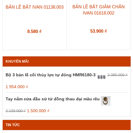
BẢN LỀ BẬT GIẢM CHẤN
BẢN LỀ BẬT IVAN 01138.003
IVAN 01618.002
53.900
₫
8.580
₫
KHUYẾN MÃI
Bộ 3 bản lề cối thủy lực tự đóng HMR6180-3
2.385.000
₫
Giá
Giá
1.954.000
₫
gốc
hiện
là:
tại
Tay nắm cửa đầu sử tử đồng thau đại màu rêu
2.385.000 ₫.
là:
1.954.000 ₫.
Giá
Giá
1.500.000
₫
2.139.000
₫
gốc
hiện
là:
tại
TIN TỨC
2.139.000 ₫.
là:
1.500.000 ₫.