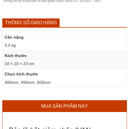
Thông số kỹ thuật bản lề bật giảm chấn IVAN 01718.003 – 165°
THÔNG SỐ GIAO HÀNG
Cân nặng
0,5 kg
Kích thước
10 × 10 × 10 cm
Chọn kích thước
400mm, 450mm, 500mm
MUA SẢN PHẨM NÀY