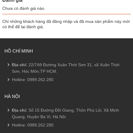
Đánh giá
Chưa có đánh giá nào.
Chỉ những khách hàng đã đăng nhập và đã mua sản phẩm này mới
có thể để lại đánh giá.
HỒ CHÍ MINH
Địa chỉ:
22/7A9 Đường Xuân Thới Sơn 31, xã Xuân Thới
Sơn, Hóc Môn,TP HCM.
Hotline:
0989.262.280
HÀ NỘI
Địa chỉ:
Số 15 Đường Đồi Giang, Thôn Phú Lội, Xã Minh
Quang, Huyện Ba Vì, Hà Nội.
Hotline:
0989.262.280