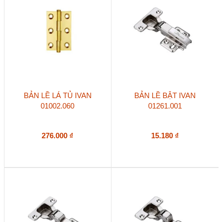
BẢN LỀ LÁ TỦ IVAN
BẢN LỀ BẬT IVAN
01002.060
01261.001
276.000
₫
15.180
₫