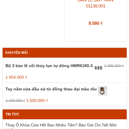
01138.001
8.580
₫
KHUYẾN MÃI
Bộ 3 bản lề cối thủy lực tự đóng HMR6180-3
2.385.000
₫
Giá
Giá
1.954.000
₫
gốc
hiện
là:
tại
Tay nắm cửa đầu sử tử đồng thau đại màu rêu
2.385.000 ₫.
là:
1.954.000 ₫.
Giá
Giá
1.500.000
₫
2.139.000
₫
gốc
hiện
là:
tại
TIN TỨC
2.139.000 ₫.
là:
1.500.000 ₫.
Thay Ổ Khóa Cửa Hết Bao Nhiêu Tiền? Báo Giá Chi Tiết Mới