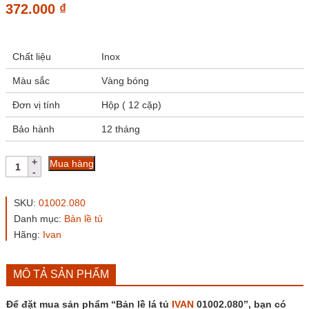
372.000
₫
Chất liệu
Inox
Màu sắc
Vàng bóng
Đơn vị tính
Hộp ( 12 cặp)
Bảo hành
12 tháng
Bản
Mua hàng
lề
lá
tủ
SKU:
01002.080
IVAN
Danh mục:
Bản lề tủ
01002.080
Hãng:
Ivan
số
lượng
MÔ TẢ SẢN PHẨM
Để đặt mua sản phẩm “Bản lề lá tủ
IVAN
01002.080”, bạn có