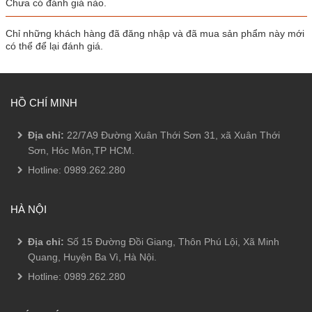
Chưa có đánh giá nào.
Chỉ những khách hàng đã đăng nhập và đã mua sản phẩm này mới
có thể để lại đánh giá.
HỒ CHÍ MINH
Địa chỉ:
22/7A9 Đường Xuân Thới Sơn 31, xã Xuân Thới
Sơn, Hóc Môn,TP HCM.
Hotline:
0989.262.280
HÀ NỘI
Địa chỉ:
Số 15 Đường Đồi Giang, Thôn Phú Lội, Xã Minh
Quang, Huyện Ba Vì, Hà Nội.
Hotline:
0989.262.280