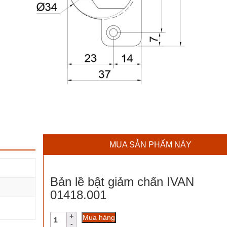
MUA SẢN PHẨM NÀY
Bản lề bật giảm chấn IVAN
01418.001
Bản
Mua hàng
lề