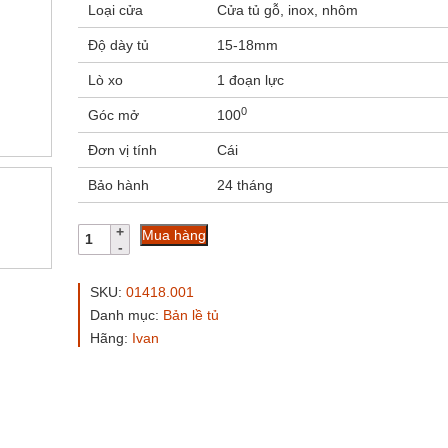
Loại cửa
Cửa tủ gỗ, inox, nhôm
Độ dày tủ
15-18mm
Lò xo
1 đoạn lực
0
Góc mở
100
Đơn vị tính
Cái
Bảo hành
24 tháng
Bản
Mua hàng
lề
bật
giảm
SKU:
01418.001
chấn
Danh mục:
Bản lề tủ
IVAN
Hãng:
Ivan
01418.001
số
lượng