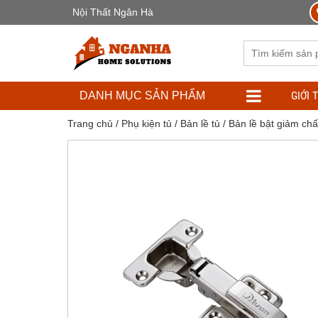
Nội Thất Ngân Hà
GIỚI 
DANH MỤC SẢN PHẨM
Trang chủ
/
Phụ kiện tủ
/
Bản lề tủ
/ Bản lề bật giảm ch