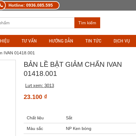
Hotline: 0936.085.595
Tìm kiếm
THIỆU
TƯ VẤN
HƯỚNG DẪN
TIN TỨC
DỊCH VỤ
ấn IVAN 01418.001
BẢN LỀ BẬT GIẢM CHẤN IVAN
01418.001
Lưt xem: 3013
23.100
₫
Chất liệu
Sắt
Màu sắc
NP Ken bóng