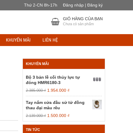
Thứ 2-CN 8h-17h
Đăng nhập | Đăng ký
GIỎ HÀNG CỦA BẠN
Chưa có sản phẩm
KHUYẾN MÃI
LIÊN HỆ
KHUYẾN MÃI
Bộ 3 bản lề cối thủy lực tự
đóng HMR6180-3
Giá
Giá
1.954.000
₫
2.385.000
₫
gốc
hiện
là:
tại
Tay nắm cửa đầu sử tử đồng
2.385.000 ₫.
là:
thau đại màu rêu
1.954.000 ₫.
Giá
Giá
1.500.000
₫
2.139.000
₫
gốc
hiện
là:
tại
TIN TỨC
2.139.000 ₫.
là: