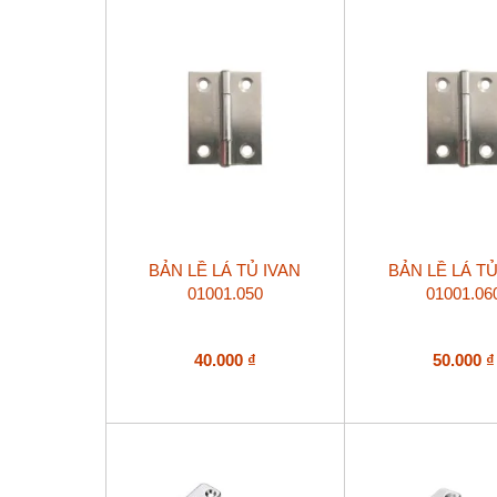
BẢN LỀ LÁ TỦ IVAN
BẢN LỀ LÁ TỦ
01001.050
01001.06
40.000
₫
50.000
₫