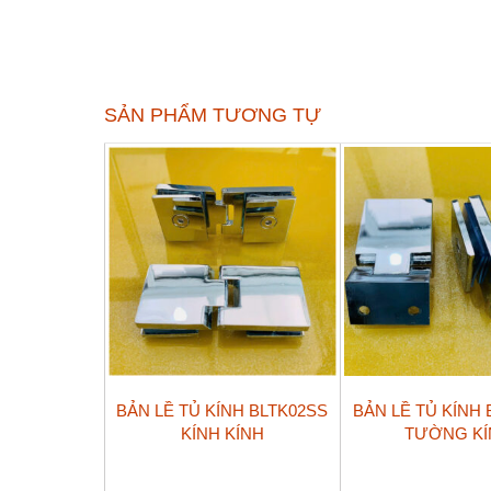
SẢN PHẨM TƯƠNG TỰ
BẢN LỀ TỦ KÍNH BLTK02SS
BẢN LỀ TỦ KÍNH 
KÍNH KÍNH
TƯỜNG KÍ