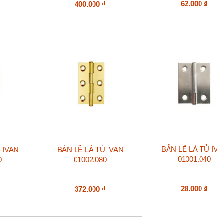
62.000
₫
₫
400.000
₫
BẢN LỀ LÁ TỦ I
 IVAN
BẢN LỀ LÁ TỦ IVAN
01001.040
0
01002.080
28.000
₫
₫
372.000
₫