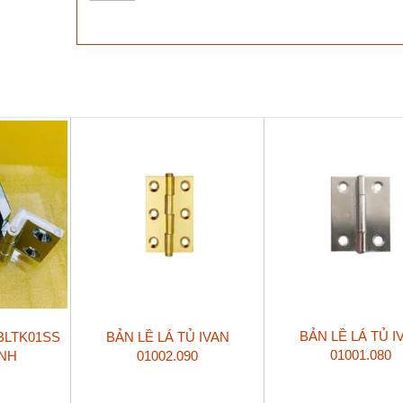
bật
giảm
chấn
IVAN
01418.001
số
lượng
BẢN LỀ LÁ TỦ I
BLTK01SS
BẢN LỀ LÁ TỦ IVAN
01001.080
NH
01002.090