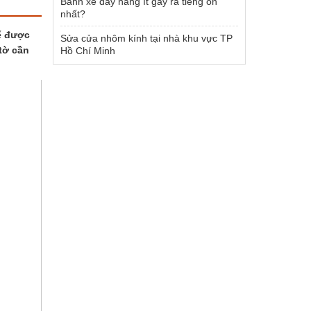
Bánh xe đẩy hàng ít gây ra tiếng ồn
nhất?
ể được
Sửa cửa nhôm kính tại nhà khu vực TP
tờ cần
Hồ Chí Minh