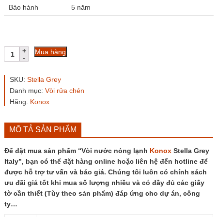
Bảo hành
5 năm
Vòi
Mua hàng
nước
nóng
lạnh
SKU:
Stella Grey
Konox
Danh mục:
Vòi rửa chén
Stella
Hãng:
Konox
Grey
Italy
số
lượng
MÔ TẢ SẢN PHẨM
Để đặt mua sản phẩm “Vòi nước nóng lạnh
Konox
Stella Grey
Italy”, bạn có thể đặt hàng online hoặc liên hệ đến hotline để
được hỗ trợ tư vấn và báo giá. Chúng tôi luôn có chính sách
ưu đãi giá tốt khi mua số lượng nhiều và có đầy đủ các giấy
tờ cần thiết (Tùy theo sản phẩm) đáp ứng cho dự án, công
ty…