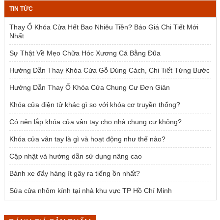
là:
tại
TIN TỨC
2.385.000 ₫.
là:
1.954.000 ₫.
Thay Ổ Khóa Cửa Hết Bao Nhiêu Tiền? Báo Giá Chi Tiết Mới
Nhất
Sự Thật Về Mẹo Chữa Hóc Xương Cá Bằng Đũa
Hướng Dẫn Thay Khóa Cửa Gỗ Đúng Cách, Chi Tiết Từng Bước
Hướng Dẫn Thay Ổ Khóa Cửa Chung Cư Đơn Giản
Khóa cửa điện tử khác gì so với khóa cơ truyền thống?
Có nên lắp khóa cửa vân tay cho nhà chung cư không?
Khóa cửa vân tay là gì và hoạt động như thế nào?
Cập nhật và hướng dẫn sử dụng nâng cao
Bánh xe đẩy hàng ít gây ra tiếng ồn nhất?
Sửa cửa nhôm kính tại nhà khu vực TP Hồ Chí Minh