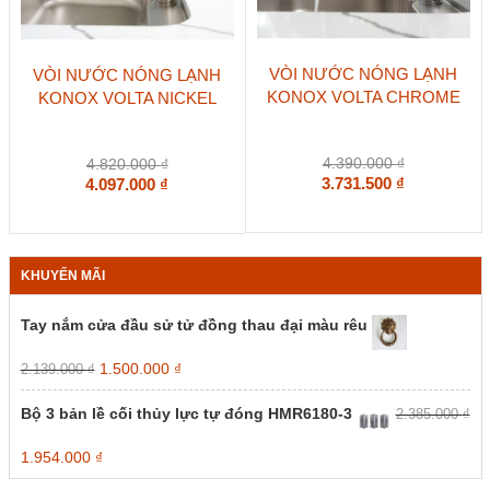
VÒI NƯỚC NÓNG LẠNH
VÒI NƯỚC NÓNG LẠNH
KONOX VOLTA CHROME
KONOX VOLTA NICKEL
4.390.000
₫
4.820.000
₫
3.731.500
₫
4.097.000
₫
KHUYẾN MÃI
Tay nắm cửa đầu sử tử đồng thau đại màu rêu
Giá
Giá
1.500.000
₫
2.139.000
₫
gốc
hiện
là:
tại
Bộ 3 bản lề cối thủy lực tự đóng HMR6180-3
2.385.000
₫
2.139.000 ₫.
là:
1.500.000 ₫.
Giá
Giá
1.954.000
₫
gốc
hiện