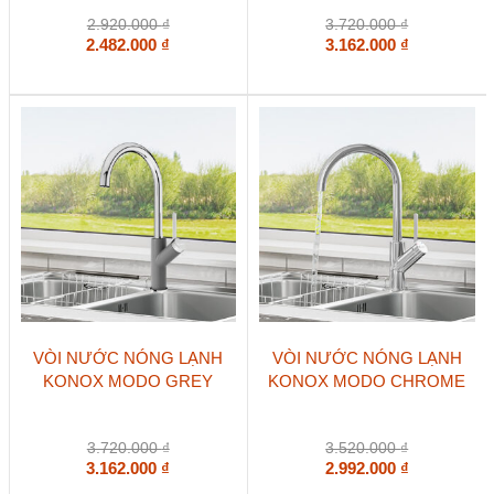
2.920.000
₫
3.720.000
₫
2.482.000
₫
3.162.000
₫
VÒI NƯỚC NÓNG LẠNH
VÒI NƯỚC NÓNG LẠNH
KONOX MODO GREY
KONOX MODO CHROME
3.720.000
₫
3.520.000
₫
3.162.000
₫
2.992.000
₫