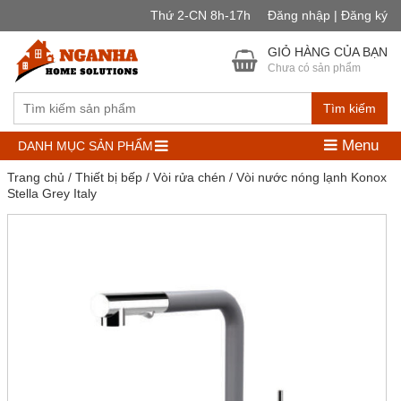
Thứ 2-CN 8h-17h
Đăng nhập | Đăng ký
GIỎ HÀNG CỦA BẠN
Chưa có sản phẩm
Tìm kiếm
Menu
DANH MỤC SẢN PHẨM
Trang chủ
/
Thiết bị bếp
/
Vòi rửa chén
/ Vòi nước nóng lạnh Konox
Stella Grey Italy