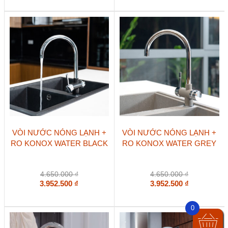
VÒI NƯỚC NÓNG LẠNH +
VÒI NƯỚC NÓNG LẠNH +
RO KONOX WATER BLACK
RO KONOX WATER GREY
4.650.000
₫
4.650.000
₫
3.952.500
₫
3.952.500
₫
0