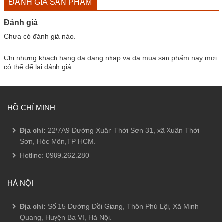
ĐÁNH GIÁ SẢN PHẨM
Đánh giá
Chưa có đánh giá nào.
Chỉ những khách hàng đã đăng nhập và đã mua sản phẩm này mới
có thể để lại đánh giá.
HỒ CHÍ MINH
Địa chỉ:
22/7A9 Đường Xuân Thới Sơn 31, xã Xuân Thới
Sơn, Hóc Môn,TP HCM.
Hotline:
0989.262.280
HÀ NỘI
Địa chỉ:
Số 15 Đường Đồi Giang, Thôn Phú Lội, Xã Minh
Quang, Huyện Ba Vì, Hà Nội.