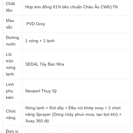
Chất
Hợp kim đồng 61% tiêu chuẩn Châu Âu CW617N
liệu
Màu
PVD Grey
sắc
Đường
1 nóng + 1 lạnh
nước
Lõi
trộn
SEDAL Tây Ban Nha
nóng
lạnh
Linh
phụ
Neoperl Thụy Sỹ
kiện
Nóng lạnh + Rút dây + Đầu vòi khớp xoay + 2 chức
Chức
năng Sprayer (Dòng chảy phun mưa, tạo bọt khí) +
năng
Xoay 360 độ
Đợn vị