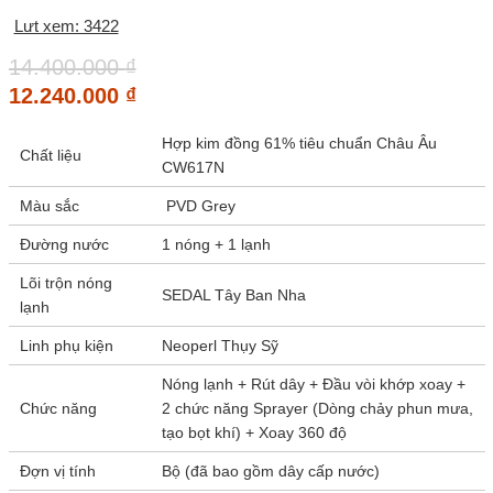
Lưt xem: 3422
14.400.000
₫
12.240.000
₫
Hợp kim đồng 61% tiêu chuẩn Châu Âu
Chất liệu
CW617N
Màu sắc
PVD Grey
Đường nước
1 nóng + 1 lạnh
Lõi trộn nóng
SEDAL Tây Ban Nha
lạnh
Linh phụ kiện
Neoperl Thụy Sỹ
Nóng lạnh + Rút dây + Đầu vòi khớp xoay +
Chức năng
2 chức năng Sprayer (Dòng chảy phun mưa,
tạo bọt khí) + Xoay 360 độ
Đợn vị tính
Bộ (đã bao gồm dây cấp nước)