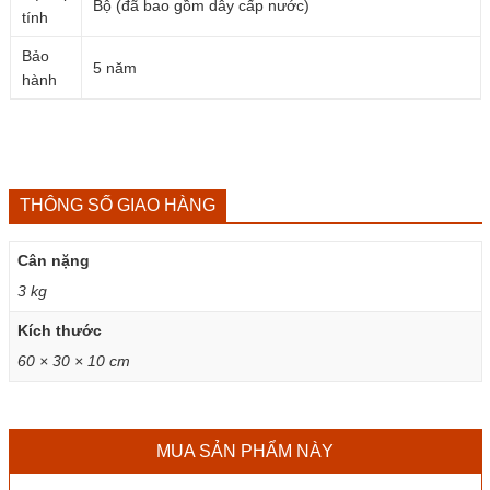
Bộ (đã bao gồm dây cấp nước)
tính
Bảo
5 năm
hành
THÔNG SỐ GIAO HÀNG
Cân nặng
3 kg
Kích thước
60 × 30 × 10 cm
MUA SẢN PHẨM NÀY