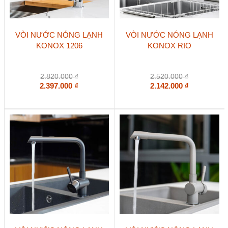
VÒI NƯỚC NÓNG LẠNH
VÒI NƯỚC NÓNG LẠNH
KONOX 1206
KONOX RIO
2.820.000
₫
2.520.000
₫
2.397.000
₫
2.142.000
₫