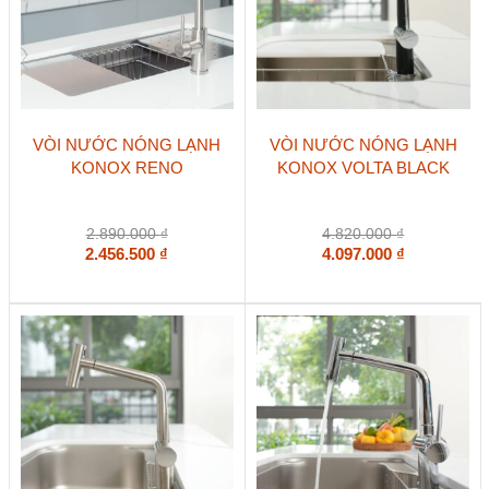
VÒI NƯỚC NÓNG LẠNH
VÒI NƯỚC NÓNG LẠNH
KONOX RENO
KONOX VOLTA BLACK
2.890.000
₫
4.820.000
₫
2.456.500
₫
4.097.000
₫