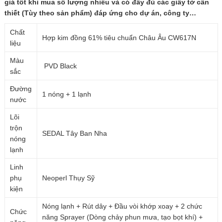
giá tốt khi mua số lượng nhiều và có đầy đủ các giấy tờ cần
thiết (Tùy theo sản phẩm) đáp ứng cho dự án, công ty…
Chất
Hợp kim đồng 61% tiêu chuẩn Châu Âu CW617N
liệu
Màu
PVD Black
sắc
Đường
1 nóng + 1 lạnh
nước
Lõi
trộn
SEDAL Tây Ban Nha
nóng
lạnh
Linh
phụ
Neoperl Thụy Sỹ
kiện
Nóng lạnh + Rút dây + Đầu vòi khớp xoay + 2 chức
Chức
năng Sprayer (Dòng chảy phun mưa, tạo bọt khí) +