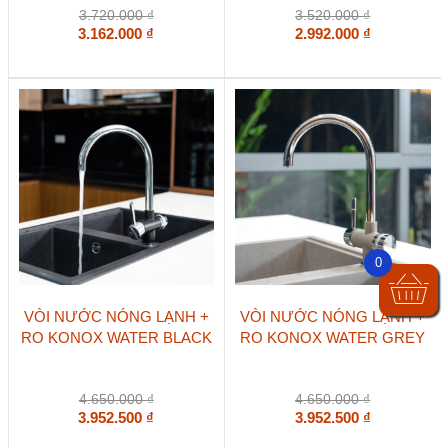
3.720.000
₫
3.520.000
₫
3.162.000
₫
2.992.000
₫
0
VÒI NƯỚC NÓNG LẠNH +
VÒI NƯỚC NÓNG LẠNH +
RO KONOX WATER BLACK
RO KONOX WATER GREY
4.650.000
₫
4.650.000
₫
3.952.500
₫
3.952.500
₫