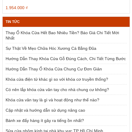
1.500.000 ₫.
Giá
Giá
1.954.000
₫
gốc
hiện
là:
tại
TIN TỨC
2.385.000 ₫.
là:
1.954.000 ₫.
Thay Ổ Khóa Cửa Hết Bao Nhiêu Tiền? Báo Giá Chi Tiết Mới
Nhất
Sự Thật Về Mẹo Chữa Hóc Xương Cá Bằng Đũa
Hướng Dẫn Thay Khóa Cửa Gỗ Đúng Cách, Chi Tiết Từng Bước
Hướng Dẫn Thay Ổ Khóa Cửa Chung Cư Đơn Giản
Khóa cửa điện tử khác gì so với khóa cơ truyền thống?
Có nên lắp khóa cửa vân tay cho nhà chung cư không?
Khóa cửa vân tay là gì và hoạt động như thế nào?
Cập nhật và hướng dẫn sử dụng nâng cao
Bánh xe đẩy hàng ít gây ra tiếng ồn nhất?
Sửa cửa nhôm kính tại nhà khu vực TP Hồ Chí Minh