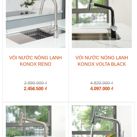
VÒI NƯỚC NÓNG LẠNH
VÒI NƯỚC NÓNG LẠNH
KONOX RENO
KONOX VOLTA BLACK
2.890.000
₫
4.820.000
₫
2.456.500
₫
4.097.000
₫