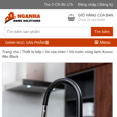
Thứ 2-CN 8h-17h
Đăng nhập | Đăng ký
GIỎ HÀNG CỦA BẠN
Chưa có sản phẩm
Tìm kiếm
Menu
DANH MỤC SẢN PHẨM
Trang chủ
/
Thiết bị bếp
/
Vòi rửa chén
/ Vòi nước nóng lạnh Konox
Alto Black