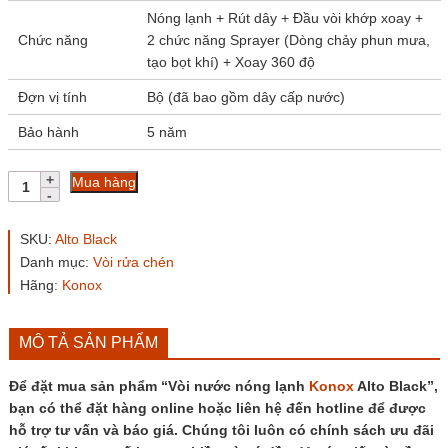
Nóng lạnh + Rút dây + Đầu vòi khớp xoay +
Chức năng
2 chức năng Sprayer (Dòng chảy phun mưa,
tạo bọt khí) + Xoay 360 độ
Đợn vị tính
Bộ (đã bao gồm dây cấp nước)
Bảo hành
5 năm
Vòi
Mua hàng
nước
nóng
lạnh
SKU:
Alto Black
Konox
Danh mục:
Vòi rửa chén
Alto
Hãng:
Konox
Black
số
lượng
MÔ TẢ SẢN PHẨM
Để đặt mua sản phẩm “Vòi nước nóng lạnh
Konox
Alto Black”,
bạn có thể đặt hàng online hoặc liên hệ đến hotline để được
hỗ trợ tư vấn và báo giá. Chúng tôi luôn có chính sách ưu đãi