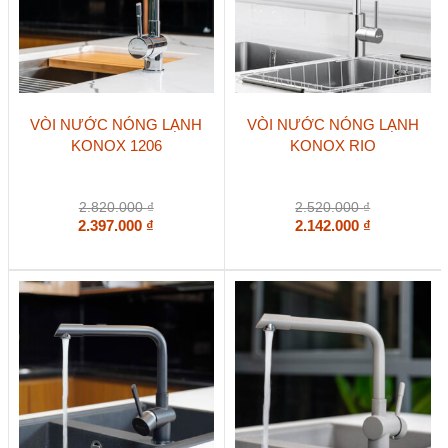
VÒI NƯỚC NÓNG LẠNH
VÒI NƯỚC NÓNG LẠNH
KONOX 1206
KONOX RIO
2.820.000
₫
2.520.000
₫
2.397.000
₫
2.142.000
₫