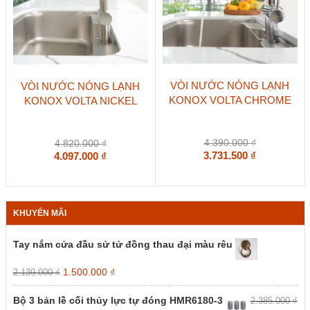
VÒI NƯỚC NÓNG LẠNH
VÒI NƯỚC NÓNG LẠNH
KONOX VOLTA CHROME
KONOX VOLTA NICKEL
4.390.000
₫
4.820.000
₫
3.731.500
₫
4.097.000
₫
KHUYẾN MÃI
Tay nắm cửa đầu sử tử đồng thau đại màu rêu
Giá
Giá
1.500.000
₫
2.139.000
₫
gốc
hiện
là:
tại
Bộ 3 bản lề cối thủy lực tự đóng HMR6180-3
2.385.000
₫
2.139.000 ₫.
là: