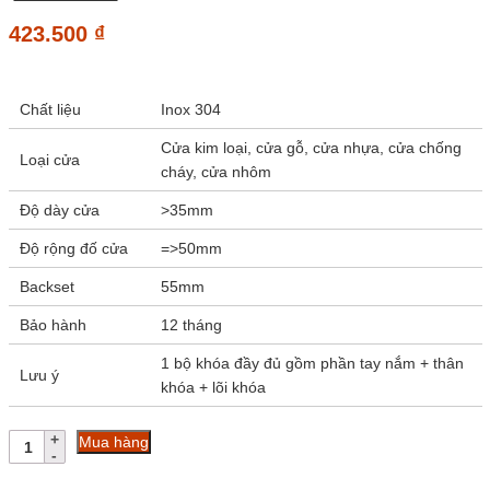
423.500
₫
Chất liệu
Inox 304
Cửa kim loại, cửa gỗ, cửa nhựa, cửa chống
Loại cửa
cháy, cửa nhôm
Độ dày cửa
>35mm
Độ rộng đố cửa
=>50mm
Backset
55mm
Bảo hành
12 tháng
1 bộ khóa đầy đủ gồm phần tay nắm + thân
Lưu ý
khóa + lõi khóa
Thân
Mua hàng
khóa
D55-