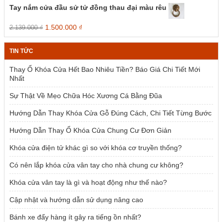
là:
tại
Tay nắm cửa đầu sử tử đồng thau đại màu rêu
2.385.000 ₫.
là:
1.954.000 ₫.
Giá
Giá
1.500.000
₫
2.139.000
₫
gốc
hiện
là:
tại
TIN TỨC
2.139.000 ₫.
là:
1.500.000 ₫.
Thay Ổ Khóa Cửa Hết Bao Nhiêu Tiền? Báo Giá Chi Tiết Mới
Nhất
Sự Thật Về Mẹo Chữa Hóc Xương Cá Bằng Đũa
Hướng Dẫn Thay Khóa Cửa Gỗ Đúng Cách, Chi Tiết Từng Bước
Hướng Dẫn Thay Ổ Khóa Cửa Chung Cư Đơn Giản
Khóa cửa điện tử khác gì so với khóa cơ truyền thống?
Có nên lắp khóa cửa vân tay cho nhà chung cư không?
Khóa cửa vân tay là gì và hoạt động như thế nào?
Cập nhật và hướng dẫn sử dụng nâng cao
Bánh xe đẩy hàng ít gây ra tiếng ồn nhất?