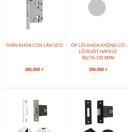
THÂN KHÓA CON LĂN 5572
ỐP LÕI KHÓA KHÔNG CÓ
LỖ RUỘT HAFELE
902.55.192 8MM
385.000
₫
396.000
₫