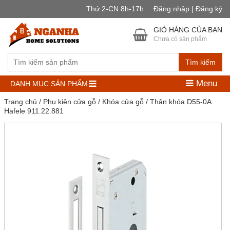
Thứ 2-CN 8h-17h
Đăng nhập | Đăng ký
GIỎ HÀNG CỦA BẠN
Chưa có sản phẩm
Tìm kiếm
Menu
DANH MỤC SẢN PHẨM
Trang chủ
/
Phụ kiện cửa gỗ
/
Khóa cửa gỗ
/ Thân khóa D55-0A
Hafele 911.22.881