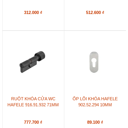
312.000
₫
512.600
₫
RUỘT KHÓA CỬA WC
ỐP LÕI KHÓA HAFELE
HAFELE 916.91.932 71MM
902.52.294 10MM
777.700
₫
89.100
₫