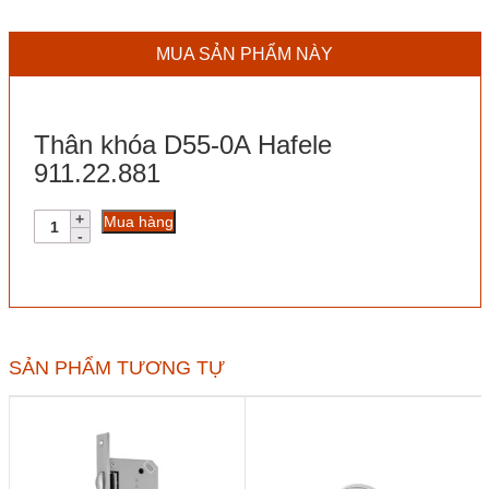
MUA SẢN PHẨM NÀY
Thân khóa D55-0A Hafele
911.22.881
Thân
Mua hàng
khóa
D55-
0A
Hafele
911.22.881
số
lượng
SẢN PHẨM TƯƠNG TỰ