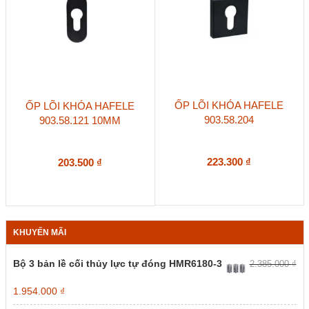
ỐP LÕI KHÓA HAFELE
ỐP LÕI KHÓA HAFELE
903.58.204
903.58.121 10MM
223.300
₫
203.500
₫
KHUYẾN MÃI
Bộ 3 bản lề cối thủy lực tự đóng HMR6180-3
2.385.000
₫
Giá
Giá
1.954.000
₫
gốc
hiện