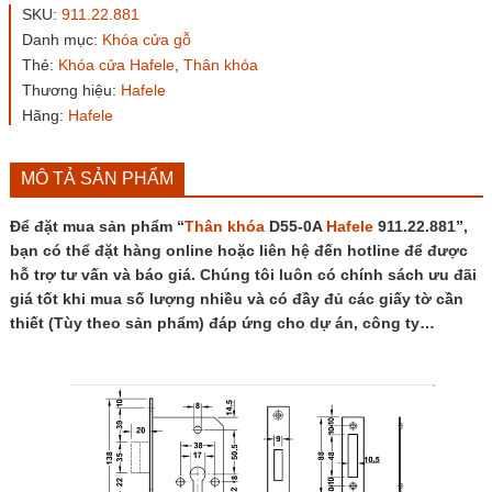
0A
SKU:
911.22.881
Hafele
Danh mục:
Khóa cửa gỗ
911.22.881
Thẻ:
Khóa cửa Hafele
,
Thân khóa
số
lượng
Thương hiệu:
Hafele
Hãng:
Hafele
MÔ TẢ SẢN PHẨM
Để đặt mua sản phẩm “
Thân khóa
D55-0A
Hafele
911.22.881”,
bạn có thể đặt hàng online hoặc liên hệ đến hotline để được
hỗ trợ tư vấn và báo giá. Chúng tôi luôn có chính sách ưu đãi
giá tốt khi mua số lượng nhiều và có đầy đủ các giấy tờ cần
thiết (Tùy theo sản phẩm) đáp ứng cho dự án, công ty…