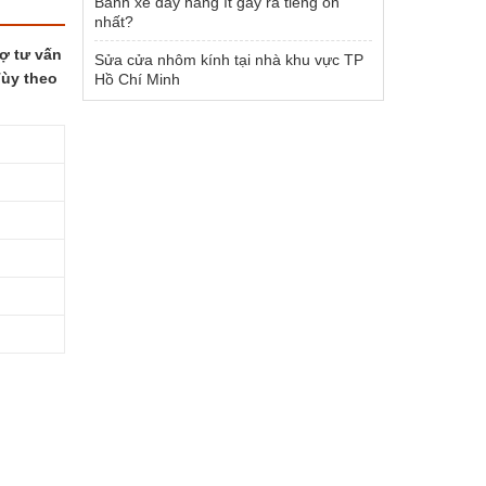
Bánh xe đẩy hàng ít gây ra tiếng ồn
nhất?
ợ tư vấn
Sửa cửa nhôm kính tại nhà khu vực TP
Tùy theo
Hồ Chí Minh