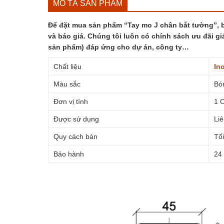
MÔ TẢ SẢN PHẨM
Để đặt mua sản phẩm “Tay mo J chân bắt tường”, bạ
và báo giá. Chúng tôi luôn có chính sách ưu đãi gi
sản phẩm) đáp ứng cho dự án, công ty…
Chất liệu
In
Màu sắc
Bó
Đơn vị tính
1 
Được sử dụng
Liê
Quy cách bán
Tối
Bảo hành
24