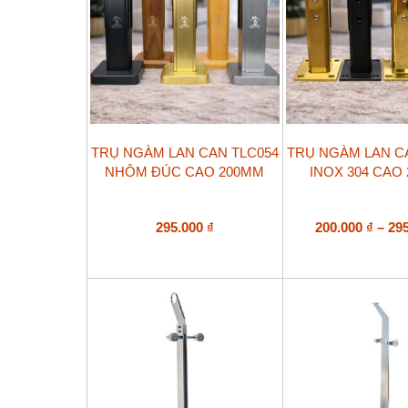
Sản
Sản
TRỤ NGÀM LAN CAN TLC054
TRỤ NGÀM LAN C
phẩm
phẩm
NHÔM ĐÚC CAO 200MM
INOX 304 CAO
này
này
có
có
nhiều
nhiều
biến
biến
295.000
₫
200.000
₫
–
29
thể.
thể.
Các
Các
tùy
tùy
chọn
chọn
có
có
thể
thể
được
được
chọn
chọn
trên
trên
trang
trang
sản
sản