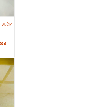
H BUỒM
Khoảng
000
₫
giá:
từ
208.000 ₫
đến
285.000 ₫