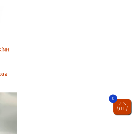
KÍNH
Khoảng
000
₫
giá:
từ
145.000 ₫
đến
0
215.000 ₫