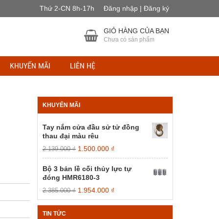
Thứ 2-CN 8h-17h
Đăng nhập | Đăng ký
GIỎ HÀNG CỦA BẠN
Chưa có sản phẩm
KHUYẾN MÃI
LIÊN HỆ
KHUYẾN MÃI
Tay nắm cửa đầu sử tử đồng
thau đại màu rêu
Giá
Giá
1.500.000
₫
2.139.000
₫
gốc
hiện
là:
tại
Bộ 3 bản lề cối thủy lực tự
2.139.000 ₫.
là:
đóng HMR6180-3
1.500.000 ₫.
Giá
Giá
1.954.000
₫
2.385.000
₫
gốc
hiện
là:
tại
TIN TỨC
2.385.000 ₫.
là: