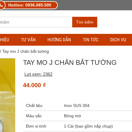
Hotline: 0936.085.595
Tìm kiếm
THIỆU
TƯ VẤN
HƯỚNG DẪN
TIN TỨC
DỊCH VỤ
/ Tay mo J chân bắt tường
TAY MO J CHÂN BẮT TƯỜNG
Lưt xem: 2362
44.000
₫
Chất liệu
Inox SUS 304
Màu sắc
Bóng mờ
Đơn vị tính
1 Cái (bao gồm nắp chụp)