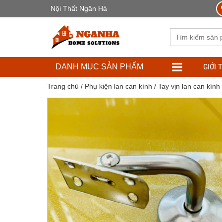
Nội Thất Ngân Hà
GIỚI 
DANH MỤC SẢN PHẨM
Trang chủ
/
Phụ kiện lan can kính
/
Tay vịn lan can kính