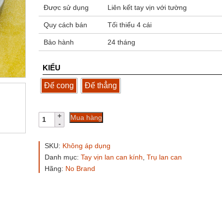
Được sử dụng
Liên kết tay vịn với tường
Quy cách bán
Tối thiểu 4 cái
Bảo hành
24 tháng
KIỂU
Đế cong
Đế thẳng
Tay
Mua hàng
mo
J
chân
SKU:
Không áp dụng
bắt
Danh mục:
Tay vịn lan can kính
,
Trụ lan can
tường
Hãng:
No Brand
số
lượng