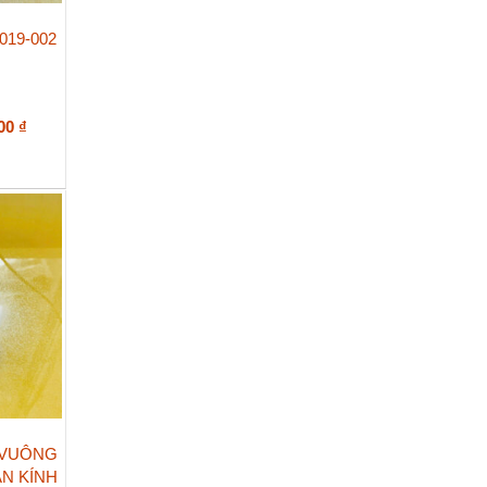
019-002
Khoảng
000
₫
giá:
từ
248.000 ₫
đến
308.000 ₫
 VUÔNG
N KÍNH