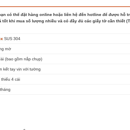
n có thể đặt hàng online hoặc liên hệ đến hotline để được hỗ tr
á tốt khi mua số lượng nhiều và có đầy đủ các giấy tờ cần thiết (
ox
SUS 304
ng mờ
Cái (bao gồm nắp chụp)
n kết tay vịn với tường
 thiểu 4 cái
 tháng