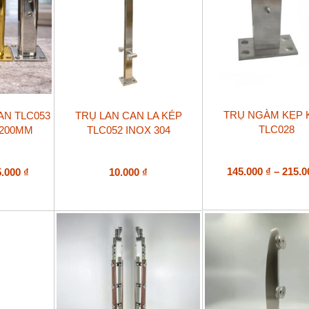
Sản
TRỤ NGÀM KẸP 
AN TLC053
TRỤ LAN CAN LA KÉP
phẩm
TLC028
 200MM
TLC052 INOX 304
này
có
nhiều
biến
Khoảng
145.000
₫
–
215.
5.000
₫
10.000
₫
thể.
giá:
Các
từ
tùy
200.000 ₫
chọn
đến
có
295.000 ₫
thể
được
chọn
trên
trang
sản