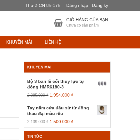
Thứ 2-CN 8h-17h
Đăng nhập | Đăng ký
GIỎ HÀNG CỦA BẠN
Chưa có sản phẩm
KHUYẾN MÃI
LIÊN HỆ
KHUYẾN MÃI
Bộ 3 bản lề cối thủy lực tự
đóng HMR6180-3
Giá
Giá
1.954.000
₫
2.385.000
₫
gốc
hiện
là:
tại
Tay nắm cửa đầu sử tử đồng
2.385.000 ₫.
là:
thau đại màu rêu
1.954.000 ₫.
Giá
Giá
1.500.000
₫
2.139.000
₫
n
gốc
hiện
là:
tại
TIN TỨC
2.139.000 ₫.
là: