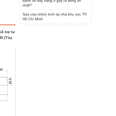
Bánh xe đẩy hàng ít gây ra tiếng ồn
nhất?
Sửa cửa nhôm kính tại nhà khu vực TP
Hồ Chí Minh
hỗ trợ tư
ết (Tùy