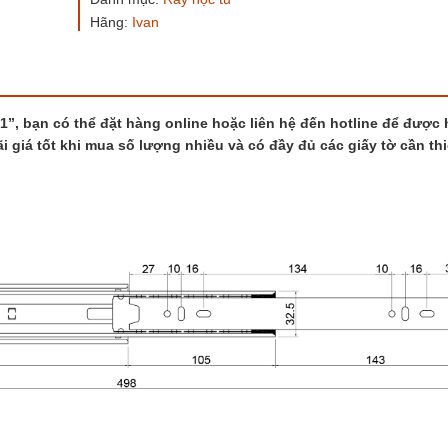
IVAN
Hãng:
Ivan
02421
số
lượng
”, bạn có thể đặt hàng online hoặc liên hệ đến hotline để được 
i giá tốt khi mua số lượng nhiều và có đầy đủ các giấy tờ cần thi