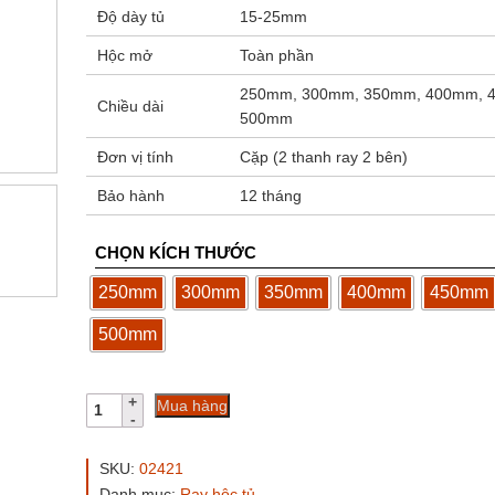
Độ dày tủ
15-25mm
Hộc mở
Toàn phần
250mm, 300mm, 350mm, 400mm, 
Chiều dài
500mm
Đơn vị tính
Cặp (2 thanh ray 2 bên)
Bảo hành
12 tháng
CHỌN KÍCH THƯỚC
250mm
300mm
350mm
400mm
450mm
500mm
Ray
Mua hàng
hộc
tủ
3
SKU:
02421
tầng
Danh mục:
Ray hộc tủ