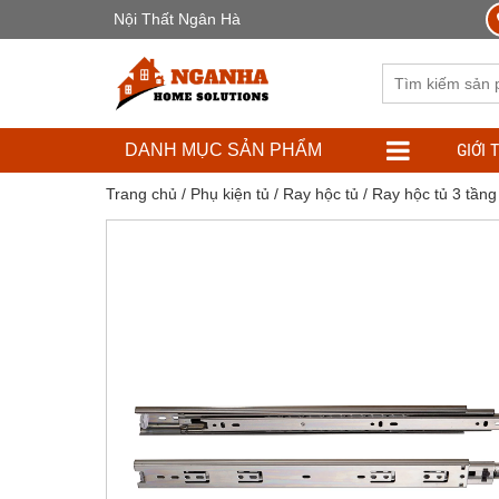
Nội Thất Ngân Hà
GIỚI 
DANH MỤC SẢN PHẨM
Trang chủ
/
Phụ kiện tủ
/
Ray hộc tủ
/ Ray hộc tủ 3 tần