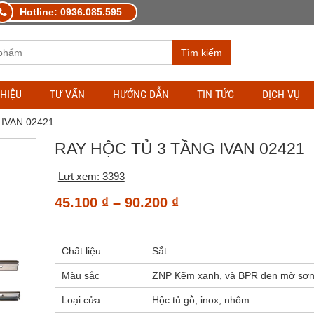
Hotline: 0936.085.595
Tìm kiếm
THIỆU
TƯ VẤN
HƯỚNG DẪN
TIN TỨC
DỊCH VỤ
g IVAN 02421
RAY HỘC TỦ 3 TẦNG IVAN 02421
Lưt xem: 3393
Khoảng
45.100
₫
–
90.200
₫
giá:
từ
Chất liệu
Sắt
45.100 ₫
đến
Màu sắc
ZNP Kẽm xanh, và BPR đen mờ sơ
90.200 ₫
Loại cửa
Hộc tủ gỗ, inox, nhôm