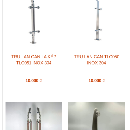
được
chọn
trên
trang
sản
phẩm
TRỤ LAN CAN LA KÉP
TRỤ LAN CAN TLC050
TLC051 INOX 304
INOX 304
10.000
₫
10.000
₫