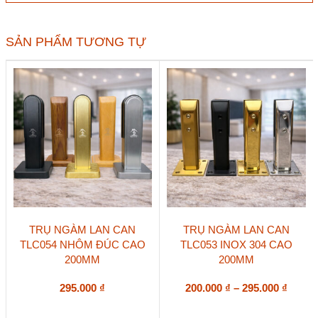
Ø19
VICKINI
64119
SẢN PHẨM TƯƠNG TỰ
dài
30,
50,
70,
100,
150mm
số
lượng
Sản
Sản
TRỤ NGÀM LAN CAN
TRỤ NGÀM LAN CAN
phẩm
phẩm
TLC054 NHÔM ĐÚC CAO
TLC053 INOX 304 CAO
này
này
200MM
200MM
có
có
nhiều
nhiều
biến
biến
Khoả
295.000
₫
200.000
₫
–
295.000
₫
thể.
thể.
giá:
Các
Các
từ