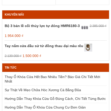
tùy
tùy
224.000 ₫
chọn
chọn
đến
có
có
285.000 ₫
KHUYẾN MÃI
thể
thể
được
được
chọn
chọn
Bộ 3 bản lề cối thủy lực tự đóng HMR6180-3
2.385.000
₫
trên
trên
trang
trang
Giá
Giá
1.954.000
₫
sản
sản
gốc
hiện
phẩm
phẩm
là:
tại
Tay nắm cửa đầu sử tử đồng thau đại màu rêu
2.385.000 ₫.
là:
1.954.000 ₫.
Giá
Giá
1.500.000
₫
2.139.000
₫
gốc
hiện
là:
tại
TIN TỨC
2.139.000 ₫.
là:
1.500.000 ₫.
Thay Ổ Khóa Cửa Hết Bao Nhiêu Tiền? Báo Giá Chi Tiết Mới
Nhất
Sự Thật Về Mẹo Chữa Hóc Xương Cá Bằng Đũa
Hướng Dẫn Thay Khóa Cửa Gỗ Đúng Cách, Chi Tiết Từng Bước
Hướng Dẫn Thay Ổ Khóa Cửa Chung Cư Đơn Giản