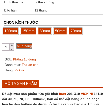
Hình thức bán
Sỉ theo thùng
Bảo hành
12 tháng
CHỌN KÍCH THƯỚC
100mm
150mm
30mm
50mm
70mm
Ốc
Mua hàng
giữ
kính
inox
SKU:
Không áp dụng
201
Danh mục:
Trụ lan can
Ø19
Hãng:
Vickini
VICKINI
64119
dài
30,
MÔ TẢ SẢN PHẨM
50,
70,
Để đặt mua sản phẩm “Ốc giữ kính
inox
201 Ø19
VICKINI
64119
100,
dài 30, 50, 70, 100, 150mm”, bạn có thể đặt hàng online hoặc
150mm
liên hệ đến hotline để được hỗ trợ tư vấn và báo giá. Chúng
số