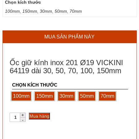
Chọn kích thước
100mm, 150mm, 30mm, 50mm, 70mm
MUA SẢN PHẨM NÀY
Ốc giữ kính inox 201 Ø19 VICKINI
64119 dài 30, 50, 70, 100, 150mm
CHỌN KÍCH THƯỚC
100mm
150mm
30mm
50mm
70mm
Ốc
Mua hàng
giữ
kính
inox
201