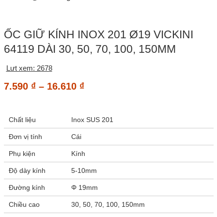
ỐC GIỮ KÍNH INOX 201 Ø19 VICKINI
64119 DÀI 30, 50, 70, 100, 150MM
Lưt xem: 2678
Khoảng
7.590
₫
–
16.610
₫
giá:
từ
Chất liệu
Inox SUS 201
7.590 ₫
đến
Đơn vị tính
Cái
16.610 ₫
Phụ kiện
Kính
Độ dày kính
5-10mm
Đường kính
Φ 19mm
Chiều cao
30, 50, 70, 100, 150mm