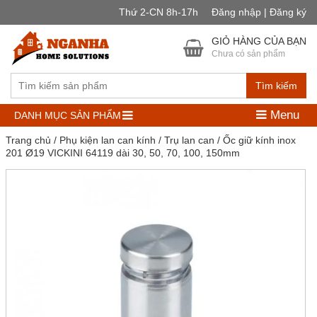
Thứ 2-CN 8h-17h
Đăng nhập | Đăng ký
GIỎ HÀNG CỦA BẠN
Chưa có sản phẩm
Tìm kiếm
Menu
DANH MỤC SẢN PHẨM
Trang chủ
/
Phụ kiện lan can kính
/
Trụ lan can
/ Ốc giữ kính inox
201 Ø19 VICKINI 64119 dài 30, 50, 70, 100, 150mm