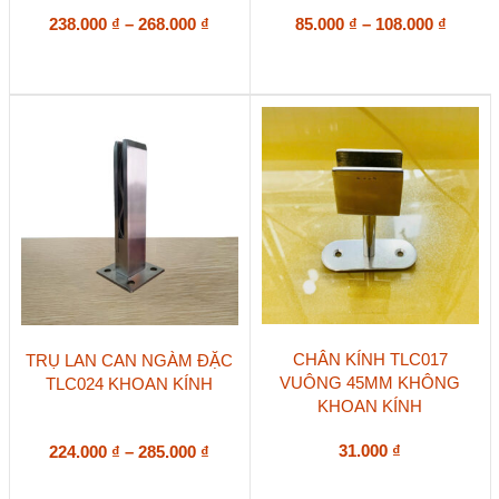
nhiều
nhiều
biến
Khoảng
biến
Khoản
238.000
₫
–
268.000
₫
85.000
₫
–
108.000
₫
thể.
thể.
giá:
giá:
Các
Các
từ
từ
tùy
tùy
238.000 ₫
85.000
chọn
chọn
đến
đến
có
có
268.000 ₫
108.00
thể
thể
được
được
chọn
chọn
trên
trên
trang
trang
sản
sản
phẩm
phẩm
Sản
Sản
CHÂN KÍNH TLC017
TRỤ LAN CAN NGÀM ĐẶC
phẩm
phẩm
VUÔNG 45MM KHÔNG
TLC024 KHOAN KÍNH
này
này
KHOAN KÍNH
có
có
nhiều
nhiều
biến
biến
Khoảng
31.000
₫
224.000
₫
–
285.000
₫
thể.
thể.
giá:
Các
Các
từ