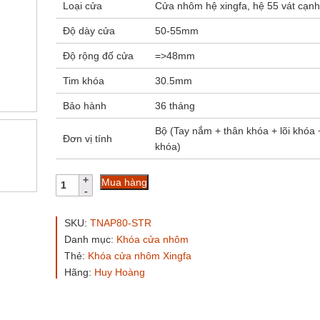
Loại cửa
Cửa nhôm hệ xingfa, hệ 55 vát cạn
Độ dày cửa
50-55mm
Độ rộng đố cửa
=>48mm
Tim khóa
30.5mm
Bảo hành
36 tháng
Bộ (Tay nắm + thân khóa + lõi khóa
Đơn vị tính
khóa)
Khóa
Mua hàng
đơn
điểm
cửa
SKU:
TNAP80-STR
nhôm
Danh mục:
Khóa cửa nhôm
AP80
Thẻ:
Khóa cửa nhôm Xingfa
Huy
Hoàng
Hãng:
Huy Hoàng
màu
trắng
số