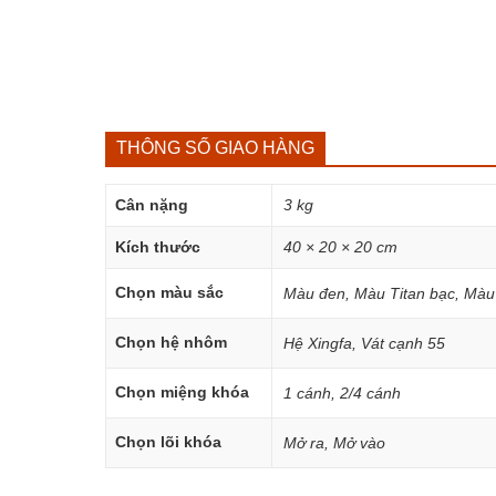
THÔNG SỐ GIAO HÀNG
Cân nặng
3 kg
Kích thước
40 × 20 × 20 cm
Chọn màu sắc
Màu đen, Màu Titan bạc, Màu
Chọn hệ nhôm
Hệ Xingfa, Vát cạnh 55
Chọn miệng khóa
1 cánh, 2/4 cánh
Chọn lõi khóa
Mở ra, Mở vào