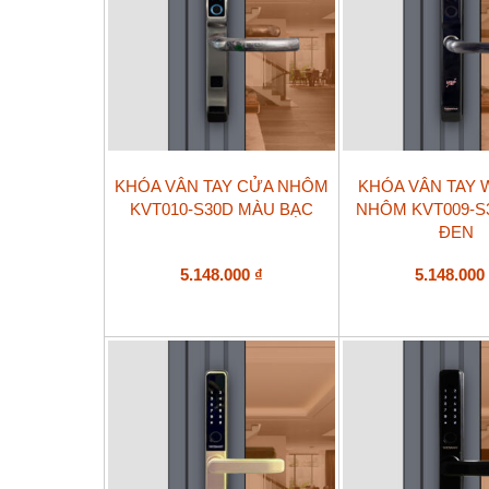
KHÓA VÂN TAY CỬA NHÔM
KHÓA VÂN TAY 
KVT010-S30D MÀU BẠC
NHÔM KVT009-S
ĐEN
5.148.000
₫
5.148.00