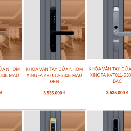
KHÓA VÂN TAY CỬ
CỬA NHÔM
KHÓA VÂN TAY CỬA NHÔM
XINGFA KVT011-S3
S30E MÀU
XINGFA KVT012-S30E MÀU
BẠC
ĐEN
3.535.000
₫
0
₫
3.535.000
₫