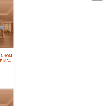
A NHÔM
0E MÀU