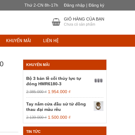
Thứ 2-CN 8h-17h
Đăng nhập | Đăng ký
GIỎ HÀNG CỦA BẠN
Chưa có sản phẩm
KHUYẾN MÃI
LIÊN HỆ
0
KHUYẾN MÃI
Bộ 3 bản lề cối thủy lực tự
đóng HMR6180-3
Giá
Giá
1.954.000
₫
2.385.000
₫
gốc
hiện
là:
tại
Tay nắm cửa đầu sử tử đồng
2.385.000 ₫.
là:
thau đại màu rêu
1.954.000 ₫.
Giá
Giá
1.500.000
₫
2.139.000
₫
gốc
hiện
là:
tại
TIN TỨC
2.139.000 ₫.
là: