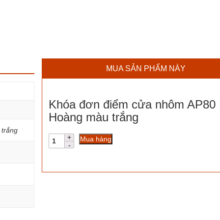
MUA SẢN PHẨM NÀY
Khóa đơn điểm cửa nhôm AP80
Hoàng màu trắng
 trắng
Khóa
Mua hàng
đơn
điểm
cửa
nhôm
AP80
Huy
Hoàng
màu
trắng