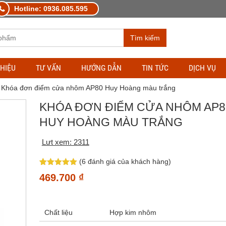
Hotline: 0936.085.595
Tìm kiếm
THIỆU
TƯ VẤN
HƯỚNG DẪN
TIN TỨC
DỊCH VỤ
 Khóa đơn điểm cửa nhôm AP80 Huy Hoàng màu trắng
KHÓA ĐƠN ĐIỂM CỬA NHÔM AP8
HUY HOÀNG MÀU TRẮNG
Lưt xem: 2311
(
6
đánh giá của khách hàng)
5.00
6
trên 5
469.700
₫
dựa trên
đánh giá
Chất liệu
Hợp kim nhôm