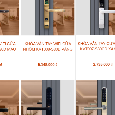
KHÓA VÂN TAY CỬ
WIFI CỬA
KHÓA VÂN TAY WIFI CỬA
KVT007-S30CD XÁ
30D MÀU
NHÔM KVT008-S30D VÀNG
2.735.000
₫
0
₫
5.148.000
₫