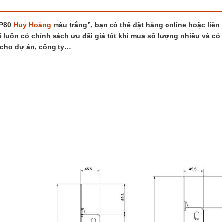
lượng
P80
Huy Hoàng
màu trắng”, bạn có thể đặt hàng online hoặc liên
i luôn có chính sách ưu đãi giá tốt khi mua số lượng nhiều và có
 cho dự án, công ty…