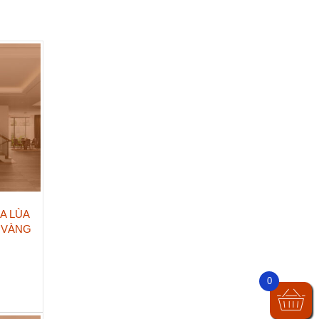
A LÙA
 VÀNG
0