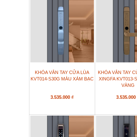
KHÓA VÂN TAY CỬA LÙA
KHÓA VÂN TAY 
KVT014-S30G MÀU XÁM BẠC
XINGFA KVT013-
VÀNG
3.535.000
₫
3.535.00