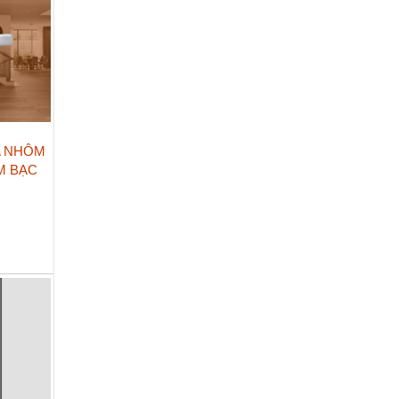
A NHÔM
M BẠC