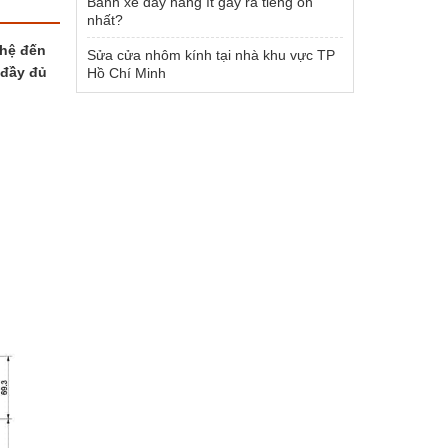
Bánh xe đẩy hàng ít gây ra tiếng ồn
nhất?
 hệ đến
Sửa cửa nhôm kính tại nhà khu vực TP
 đầy đủ
Hồ Chí Minh