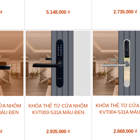
2.735.000
₫
0
₫
5.148.000
₫
KHÓA THẺ TỪ CỬ
CỬA NHÔM
KHÓA THẺ TỪ CỬA NHÔM
KVT004-S31A MÀ
MÀU ĐEN
KVT003-S31A MÀU ĐEN
2.668.000
₫
0
₫
2.935.000
₫