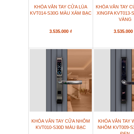
KHÓA VÂN TAY CỬA LÙA
KHÓA VÂN TAY 
KVT014-S30G MÀU XÁM BẠC
XINGFA KVT013-
VÀNG
3.535.000
₫
3.535.00
KHÓA VÂN TAY CỬA NHÔM
KHÓA VÂN TAY 
KVT010-S30D MÀU BẠC
NHÔM KVT009-S
ĐEN