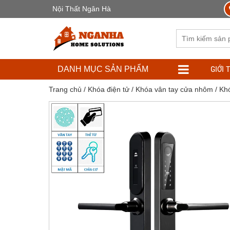
Nội Thất Ngân Hà
GIỚI 
DANH MỤC SẢN PHẨM
Trang chủ
/
Khóa điện tử
/
Khóa vân tay cửa nhôm
/ Kh