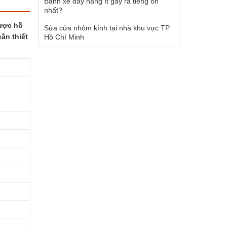
Bánh xe đẩy hàng ít gây ra tiếng ồn
nhất?
được hỗ
Sửa cửa nhôm kính tại nhà khu vực TP
ần thiết
Hồ Chí Minh