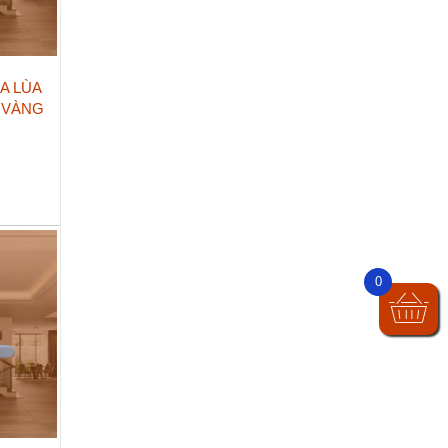
A LÙA
 VÀNG
0