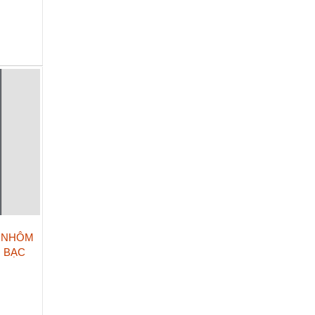
A NHÔM
U BẠC