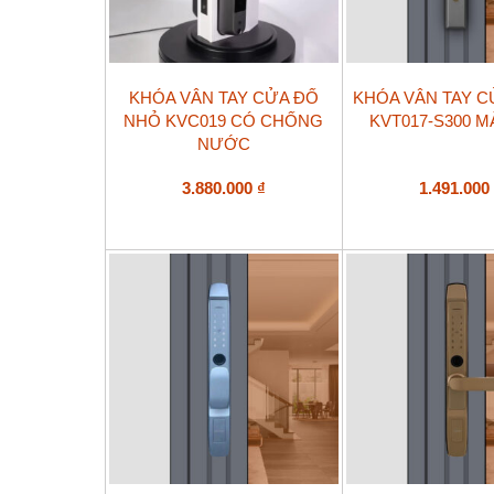
KHÓA VÂN TAY CỬA ĐỐ
KHÓA VÂN TAY 
NHỎ KVC019 CÓ CHỐNG
KVT017-S300 
NƯỚC
3.880.000
₫
1.491.00