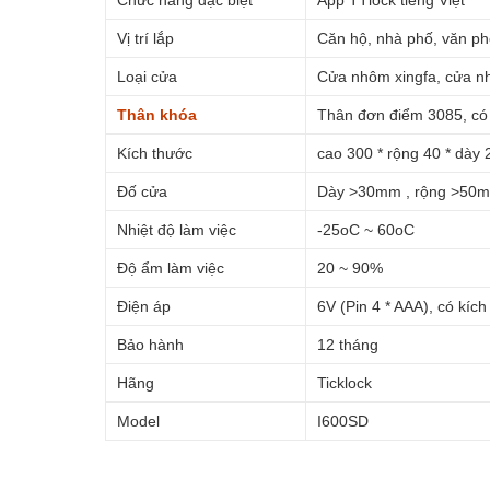
Chức năng đặc biệt
App TTlock tiếng Việt
Vị trí lắp
Căn hộ, nhà phố, văn p
Loại cửa
Cửa nhôm xingfa, cửa nh
Thân khóa
Thân đơn điểm 3085, có 
Kích thước
cao 300 * rộng 40 * dà
Đố cửa
Dày >30mm , rộng >50
Nhiệt độ làm việc
-25oC ~ 60oC
Độ ẩm làm việc
20 ~ 90%
Điện áp
6V (Pin 4 * AAA), có kí
Bảo hành
12 tháng
Hãng
Ticklock
Model
I600SD