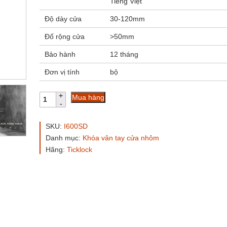
Tiếng Việt
Độ dày cửa
30-120mm
Đố rộng cửa
>50mm
Bảo hành
12 tháng
Đơn vị tính
bộ
Khóa
Mua hàng
cửa
Ticklock
I600S
SKU:
I600SD
màu
Danh mục:
Khóa vân tay cửa nhôm
đen
Hãng:
Ticklock
số
lượng