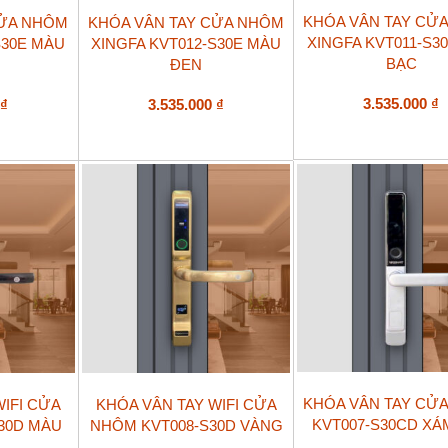
KHÓA VÂN TAY CỬ
CỬA NHÔM
KHÓA VÂN TAY CỬA NHÔM
XINGFA KVT011-S3
S30E MÀU
XINGFA KVT012-S30E MÀU
BẠC
ĐEN
3.535.000
₫
0
₫
3.535.000
₫
KHÓA VÂN TAY CỬ
WIFI CỬA
KHÓA VÂN TAY WIFI CỬA
KVT007-S30CD XÁ
30D MÀU
NHÔM KVT008-S30D VÀNG