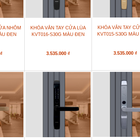
KHÓA VÂN TAY CỬ
CỬA NHÔM
KHÓA VÂN TAY CỬA LÙA
KVT015-S30G MÀU
MÀU ĐEN
KVT016-S30G MÀU ĐEN
3.535.000
₫
0
₫
3.535.000
₫