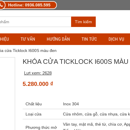
Hotline: 0936.085.595
Tìm kiếm
THIỆU
TƯ VẤN
HƯỚNG DẪN
TIN TỨC
DỊCH VỤ
óa cửa Ticklock I600S màu đen
KHÓA CỬA TICKLOCK I600S MÀU
Lưt xem: 2628
5.280.000
₫
Chất liệu
Inox 304
Loại cửa
Cửa nhôm, cửa gỗ, cửa nhựa, cửa ki
Vân tay, mật mã, thẻ từ, chìa cơ, Ap
Phương thức mở