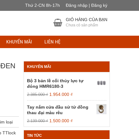
Thứ 2-CN 8h-17h
Đăng nhập | Đăng ký
GIỎ HÀNG CỦA BẠN
Chưa có sản phẩm
KHUYẾN MÃI
LIÊN HỆ
 ĐEN
KHUYẾN MÃI
Bộ 3 bản lề cối thủy lực tự
đóng HMR6180-3
Giá
Giá
1.954.000
₫
2.385.000
₫
gốc
hiện
là:
tại
Tay nắm cửa đầu sử tử đồng
2.385.000 ₫.
là:
thau đại màu rêu
1.954.000 ₫.
Giá
Giá
1.500.000
₫
2.139.000
₫
m loại
gốc
hiện
là:
tại
p TTlock
TIN TỨC
2.139.000 ₫.
là: