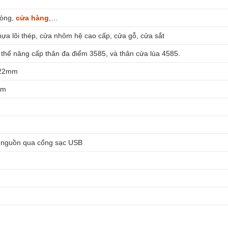
hòng,
cửa hàng
,…
ựa lõi thép, cửa nhôm hệ cao cấp, cửa gỗ, cửa sắt
thể nâng cấp thân đa điểm 3585, và thân cửa lùa 4585.
y 22mm
mm
ch nguồn qua cổng sạc USB