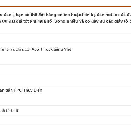
 đen”, bạn có thể đặt hàng online hoặc liên hệ đến hotline để 
 ưu đãi giá tốt khi mua số lượng nhiều và có đầy đủ các giấy tờ c
 từ và chìa cơ, App TTlock tiếng Việt
bán dẫn FPC Thụy Điển
số từ 0–9