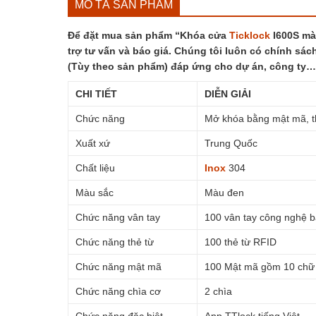
MÔ TẢ SẢN PHẨM
Để đặt mua sản phẩm “Khóa cửa
Ticklock
I600S màu
trợ tư vấn và báo giá. Chúng tôi luôn có chính sách
(Tùy theo sản phẩm) đáp ứng cho dự án, công ty…
CHI TIẾT
DIỄN GIẢI
Chức năng
Mở khóa bằng mật mã, thẻ
Xuất xứ
Trung Quốc
Chất liệu
Inox
304
Màu sắc
Màu đen
Chức năng vân tay
100 vân tay công nghệ 
Chức năng thẻ từ
100 thẻ từ RFID
Chức năng mật mã
100 Mật mã gồm 10 chữ 
Chức năng chìa cơ
2 chìa