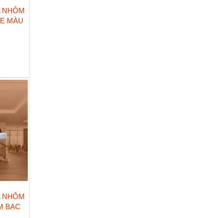
A NHÔM
0E MÀU
A NHÔM
M BẠC