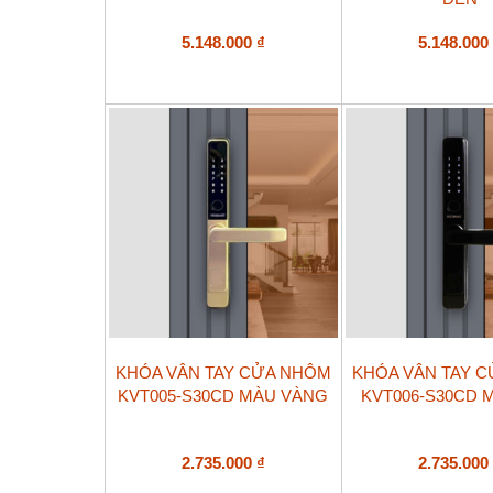
5.148.000
₫
5.148.00
KHÓA VÂN TAY CỬA NHÔM
KHÓA VÂN TAY 
KVT005-S30CD MÀU VÀNG
KVT006-S30CD 
2.735.000
₫
2.735.00