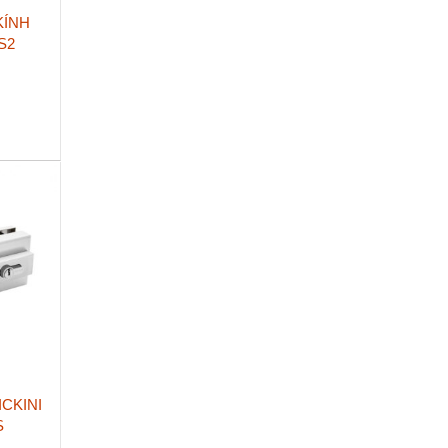
KÍNH
S2
CKINI
S