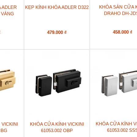
KHÓA SÀN CỬA 
A ADLER
KẸP KÍNH KHÓA ADLER D322
DRAHO DH-JD
 VÀNG
458.000
₫
₫
479.000
₫
KHÓA CỬA KÍNH VI
VICKINI
KHÓA CỬA KÍNH VICKINI
61053.002 SS
MBG
61053.002 OBP