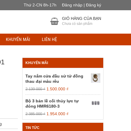
Thứ 2-CN 8h-17h
Đăng nhập | Đăng ký
GIỎ HÀNG CỦA BẠN
Chưa có sản phẩm
KHUYẾN MÃI
LIÊN HỆ
01
KHUYẾN MÃI
Tay nắm cửa đầu sử tử đồng
thau đại màu rêu
Giá
Giá
1.500.000
₫
2.139.000
₫
gốc
hiện
là:
tại
Bộ 3 bản lề cối thủy lực tự
2.139.000 ₫.
là:
đóng HMR6180-3
1.500.000 ₫.
Giá
Giá
1.954.000
₫
2.385.000
₫
gốc
hiện
g
là:
tại
TIN TỨC
2.385.000 ₫.
là: