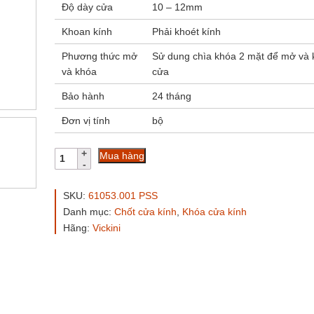
Độ dày cửa
10 – 12mm
Khoan kính
Phải khoét kính
Phương thức mở
Sử dung chìa khóa 2 mặt để mở và 
và khóa
cửa
Bảo hành
24 tháng
Đơn vị tính
bộ
Khóa
Mua hàng
cửa
kính
VICKINI
SKU:
61053.001 PSS
61053.001
Danh mục:
Chốt cửa kính
,
Khóa cửa kính
PSS
Hãng:
Vickini
số
lượng