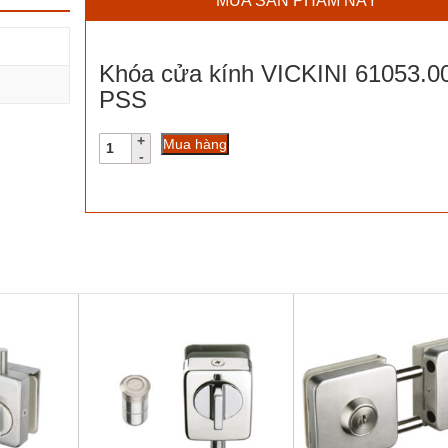
MUA SẢN PHẨM NÀY
Khóa cửa kính VICKINI 61053.0
PSS
Khóa
Mua hàng
cửa
kính
VICKINI
61053.001
PSS
số
lượng