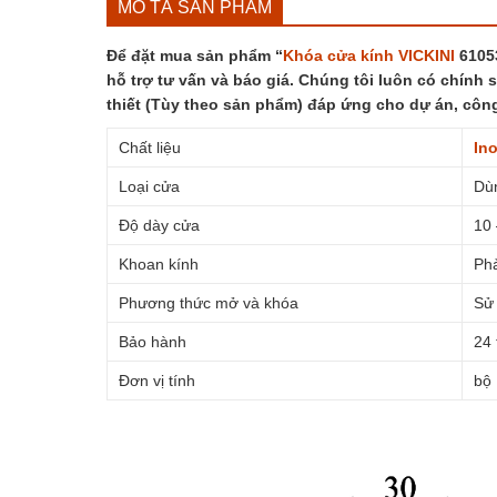
MÔ TẢ SẢN PHẨM
Để đặt mua sản phẩm “
Khóa cửa kính
VICKINI
61053
hỗ trợ tư vấn và báo giá. Chúng tôi luôn có chính 
thiết (Tùy theo sản phẩm) đáp ứng cho dự án, côn
Chất liệu
In
Loại cửa
Dùn
Độ dày cửa
10
Khoan kính
Phả
Phương thức mở và khóa
Sử 
Bảo hành
24 
Đơn vị tính
bộ