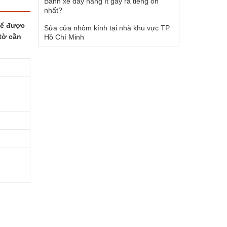
Bánh xe đẩy hàng ít gây ra tiếng ồn
nhất?
để được
Sửa cửa nhôm kính tại nhà khu vực TP
tờ cần
Hồ Chí Minh