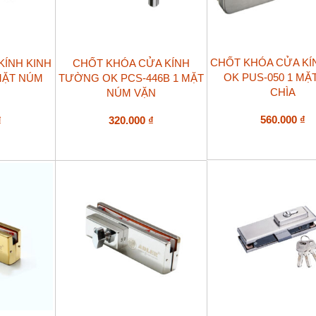
CHỐT KHÓA CỬA KÍ
KÍNH KINH
CHỐT KHÓA CỬA KÍNH
OK PUS-050 1 MẶ
 MẶT NÚM
TƯỜNG OK PCS-446B 1 MẶT
CHÌA
NÚM VẶN
560.000
₫
₫
320.000
₫