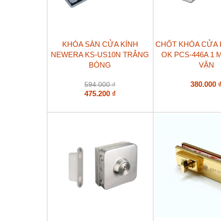
KHÓA SÀN CỬA KÍNH
CHỐT KHÓA CỬA 
NEWERA KS-US10N TRẮNG
OK PCS-446A 1
BÓNG
VẶN
380.000
594.000
₫
475.200
₫