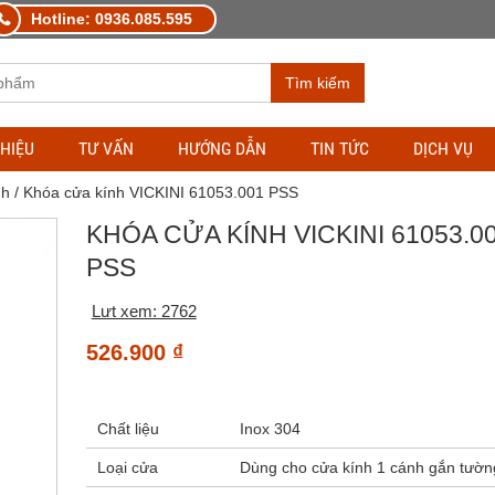
Hotline: 0936.085.595
Tìm kiếm
THIỆU
TƯ VẤN
HƯỚNG DẪN
TIN TỨC
DỊCH VỤ
nh
/ Khóa cửa kính VICKINI 61053.001 PSS
KHÓA CỬA KÍNH VICKINI 61053.0
PSS
Lưt xem: 2762
526.900
₫
Chất liệu
Inox 304
Loại cửa
Dùng cho cửa kính 1 cánh gắn tườn