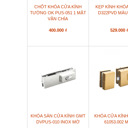
CHỐT KHÓA CỬA KÍNH
KẸP KÍNH KHÓ
TƯỜNG OK PUS-051 1 MẶT
D322PVD MÀU
VẶN CHÌA
400.000
₫
529.000
KHÓA SÀN CỬA KÍNH GMT
KHÓA CỬA KÍNH 
DVPUS-010 INOX MỜ
61053.002 