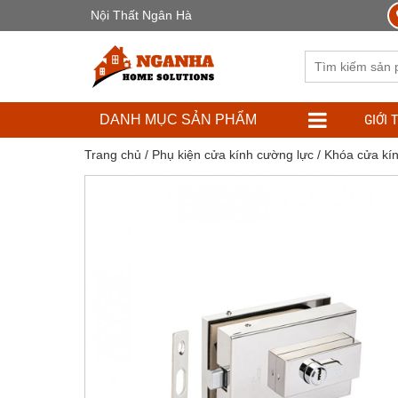
Nội Thất Ngân Hà
GIỚI 
DANH MỤC SẢN PHẨM
Trang chủ
/
Phụ kiện cửa kính cường lực
/
Khóa cửa kí