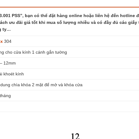
.001 PSS”, bạn có thể đặt hàng online hoặc liên hệ đến hotline 
sách ưu đãi giá tốt khi mua số lượng nhiều và có đầy đủ các giấy 
g ty…
ox
304
g cho cửa kính 1 cánh gắn tường
 – 12mm
i khoét kính
dung chìa khóa 2 mặt để mở và khóa cửa
tháng