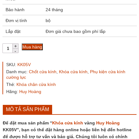
Bảo hành
24 tháng
Đơn vị tính
bộ
Lắp đặt
Đơn giá chưa bao gồm phí lắp
Khóa
Mua hàng
cửa
kính
vàng
SKU:
KK05V
Huy
Danh mục:
Chốt cửa kính
,
Khóa cửa kính
,
Phụ kiện cửa kính
Hoàng
cường lực
KK05V
Thẻ:
Khóa chân cửa kính
số
lượng
Hãng:
Huy Hoàng
MÔ TẢ SẢN PHẨM
Để đặt mua sản phẩm “
Khóa cửa kính
vàng
Huy Hoàng
KK05V”, bạn có thể đặt hàng online hoặc liên hệ đến hotline
để được hỗ trợ tư vấn và báo giá. Chúng tôi luôn có chính