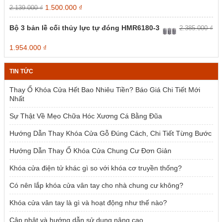
Giá
Giá
1.500.000
₫
2.139.000
₫
gốc
hiện
là:
tại
Bộ 3 bản lề cối thủy lực tự đóng HMR6180-3
2.385.000
₫
2.139.000 ₫.
là:
1.500.000 ₫.
Giá
Giá
1.954.000
₫
gốc
hiện
là:
tại
TIN TỨC
2.385.000 ₫.
là:
1.954.000 ₫.
Thay Ổ Khóa Cửa Hết Bao Nhiêu Tiền? Báo Giá Chi Tiết Mới
Nhất
Sự Thật Về Mẹo Chữa Hóc Xương Cá Bằng Đũa
Hướng Dẫn Thay Khóa Cửa Gỗ Đúng Cách, Chi Tiết Từng Bước
Hướng Dẫn Thay Ổ Khóa Cửa Chung Cư Đơn Giản
Khóa cửa điện tử khác gì so với khóa cơ truyền thống?
Có nên lắp khóa cửa vân tay cho nhà chung cư không?
Khóa cửa vân tay là gì và hoạt động như thế nào?
Cập nhật và hướng dẫn sử dụng nâng cao