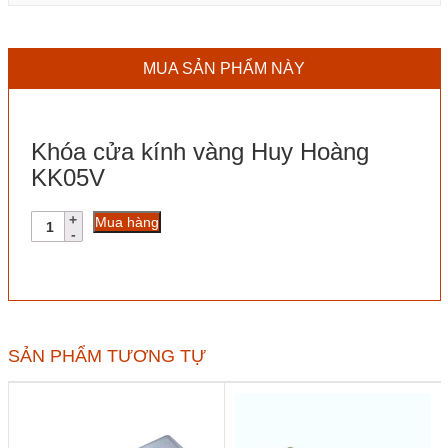
MUA SẢN PHẨM NÀY
Khóa cửa kính vàng Huy Hoàng
KK05V
Khóa
Mua hàng
cửa
kính
vàng
Huy
Hoàng
KK05V
số
SẢN PHẨM TƯƠNG TỰ
lượng