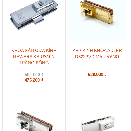
KHÓA SÀN CỬA KÍNH
KẸP KÍNH KHÓA ADLER
NEWERA KS-US10N
D322PVD MÀU VÀNG
TRẮNG BÓNG
529.000
₫
594.000
₫
475.200
₫