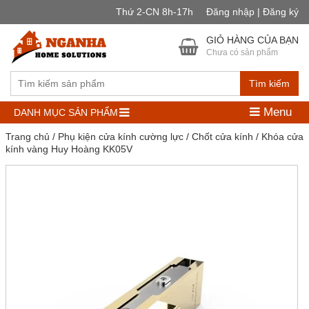
Thứ 2-CN 8h-17h
Đăng nhập | Đăng ký
GIỎ HÀNG CỦA BẠN
Chưa có sản phẩm
Tìm kiếm
Menu
DANH MỤC SẢN PHẨM
Trang chủ
/
Phụ kiện cửa kính cường lực
/
Chốt cửa kính
/ Khóa cửa
kính vàng Huy Hoàng KK05V