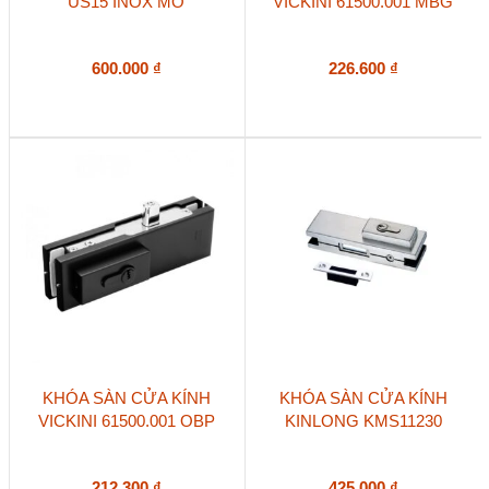
US15 INOX MỜ
VICKINI 61500.001 MBG
600.000
₫
226.600
₫
KHÓA SÀN CỬA KÍNH
KHÓA SÀN CỬA KÍNH
VICKINI 61500.001 OBP
KINLONG KMS11230
212.300
₫
425.000
₫