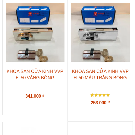
KHÓA SÀN CỬA KÍNH VVP
KHÓA SÀN CỬA KÍNH VVP
FL50 VÀNG BÓNG
FL50 MÀU TRẮNG BÓNG
341.000
₫
Được xếp
253.000
₫
hạng
5.00
5 sao