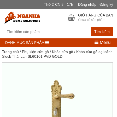
Thứ 2-CN 8h-17h
Đăng nhập | Đăng ký
GIỎ HÀNG CỦA BẠN
Chưa có sản phẩm
Tìm kiếm
Menu
DANH MỤC SẢN PHẨM
Trang chủ
/
Phụ kiện cửa gỗ
/
Khóa cửa gỗ
/ Khóa cửa gỗ đại sảnh
Slock Thái Lan SL60101 PVD GOLD