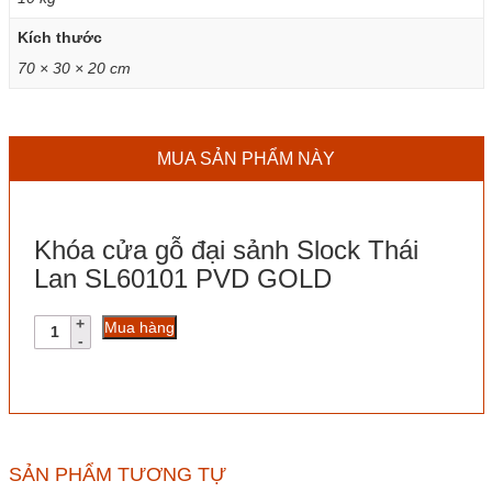
Kích thước
70 × 30 × 20 cm
MUA SẢN PHẨM NÀY
Khóa cửa gỗ đại sảnh Slock Thái
Lan SL60101 PVD GOLD
Khóa
Mua hàng
cửa
gỗ
đại
sảnh
Slock
Thái
Lan
SẢN PHẨM TƯƠNG TỰ
SL60101