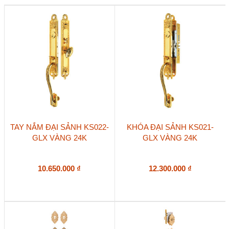
PVD
GOLD
số
lượng
TAY NẮM ĐẠI SẢNH KS022-
KHÓA ĐẠI SẢNH KS021-
GLX VÀNG 24K
GLX VÀNG 24K
10.650.000
₫
12.300.000
₫