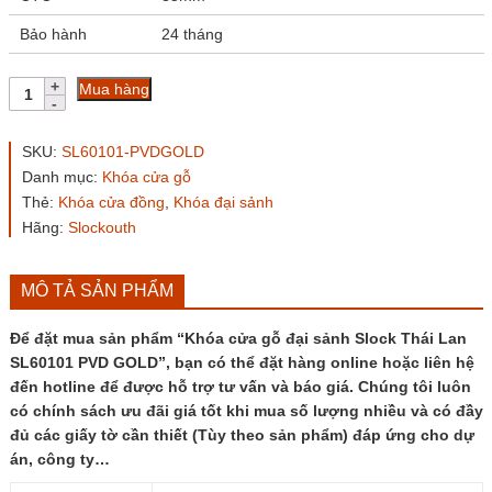
Bảo hành
24 tháng
Khóa
Mua hàng
cửa
gỗ
đại
SKU:
SL60101-PVDGOLD
sảnh
Danh mục:
Khóa cửa gỗ
Slock
Thẻ:
Khóa cửa đồng
,
Khóa đại sảnh
Thái
Lan
Hãng:
Slockouth
SL60101
PVD
GOLD
MÔ TẢ SẢN PHẨM
số
lượng
Để đặt mua sản phẩm “Khóa cửa gỗ đại sảnh Slock Thái Lan
SL60101 PVD GOLD”, bạn có thể đặt hàng online hoặc liên hệ
đến hotline để được hỗ trợ tư vấn và báo giá. Chúng tôi luôn
có chính sách ưu đãi giá tốt khi mua số lượng nhiều và có đầy
đủ các giấy tờ cần thiết (Tùy theo sản phẩm) đáp ứng cho dự
án, công ty…