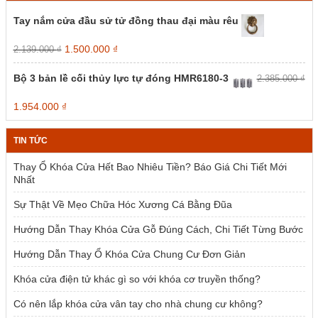
Tay nắm cửa đầu sử tử đồng thau đại màu rêu
Giá
Giá
1.500.000
₫
2.139.000
₫
gốc
hiện
là:
tại
Bộ 3 bản lề cối thủy lực tự đóng HMR6180-3
2.385.000
₫
2.139.000 ₫.
là:
1.500.000 ₫.
Giá
Giá
1.954.000
₫
gốc
hiện
là:
tại
TIN TỨC
2.385.000 ₫.
là:
1.954.000 ₫.
Thay Ổ Khóa Cửa Hết Bao Nhiêu Tiền? Báo Giá Chi Tiết Mới
Nhất
Sự Thật Về Mẹo Chữa Hóc Xương Cá Bằng Đũa
Hướng Dẫn Thay Khóa Cửa Gỗ Đúng Cách, Chi Tiết Từng Bước
Hướng Dẫn Thay Ổ Khóa Cửa Chung Cư Đơn Giản
Khóa cửa điện tử khác gì so với khóa cơ truyền thống?
Có nên lắp khóa cửa vân tay cho nhà chung cư không?