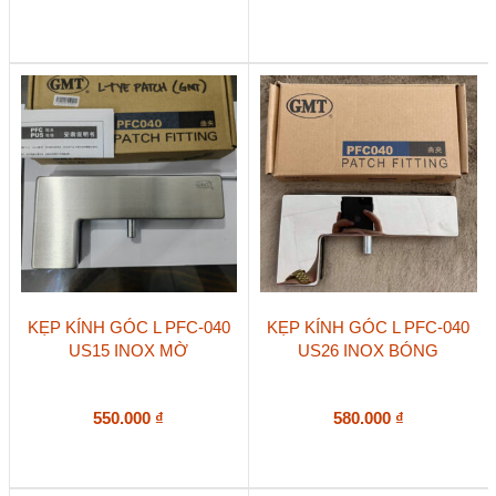
KẸP KÍNH GÓC L PFC-040
KẸP KÍNH GÓC L PFC-040
US15 INOX MỜ
US26 INOX BÓNG
550.000
₫
580.000
₫