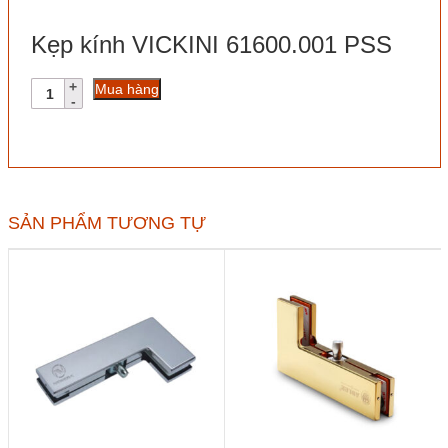
Kẹp kính VICKINI 61600.001 PSS
Kẹp
Mua hàng
kính
VICKINI
61600.001
PSS
số
lượng
SẢN PHẨM TƯƠNG TỰ