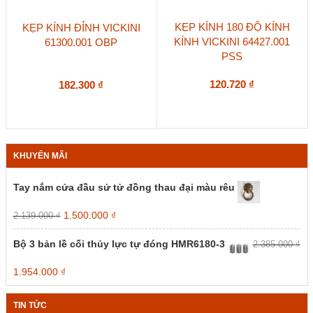
KẸP KÍNH 180 ĐỘ KÍNH
KẸP KÍNH ĐỈNH VICKINI
KÍNH VICKINI 64427.001
61300.001 OBP
PSS
120.720
₫
182.300
₫
KHUYẾN MÃI
Tay nắm cửa đầu sử tử đồng thau đại màu rêu
Giá
Giá
1.500.000
₫
2.139.000
₫
gốc
hiện
là:
tại
Bộ 3 bản lề cối thủy lực tự đóng HMR6180-3
2.385.000
₫
2.139.000 ₫.
là:
1.500.000 ₫.
Giá
Giá
1.954.000
₫
gốc
hiện
là:
tại
TIN TỨC
2.385.000 ₫.
là: