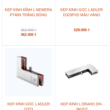
KẸP KÍNH ĐỈNH L NEWERA
KẸP KÍNH GÓC L ADLER
PT40N TRẮNG BÓNG
D323PVD MÀU VÀNG
529.000
₫
453.000
₫
362.400
₫
KẸP KÍNH GÓC L ADLER
KẸP KÍNH L DRAHO DH-
D323
JMJQ2