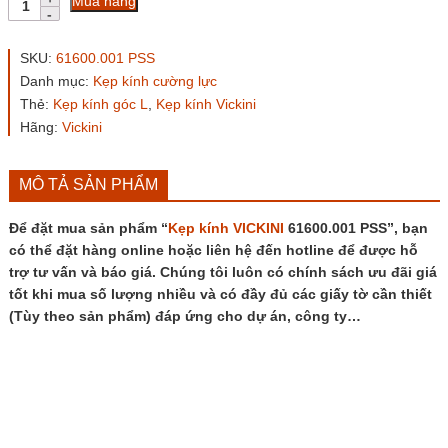
Mua hàng
kính
VICKINI
61600.001
SKU:
61600.001 PSS
PSS
Danh mục:
Kẹp kính cường lực
số
Thẻ:
Kẹp kính góc L
,
Kẹp kính Vickini
lượng
Hãng:
Vickini
MÔ TẢ SẢN PHẨM
Để đặt mua sản phẩm “
Kẹp kính VICKINI
61600.001 PSS”, bạn
có thể đặt hàng online hoặc liên hệ đến hotline để được hỗ
trợ tư vấn và báo giá. Chúng tôi luôn có chính sách ưu đãi giá
tốt khi mua số lượng nhiều và có đầy đủ các giấy tờ cần thiết
(Tùy theo sản phẩm) đáp ứng cho dự án, công ty…