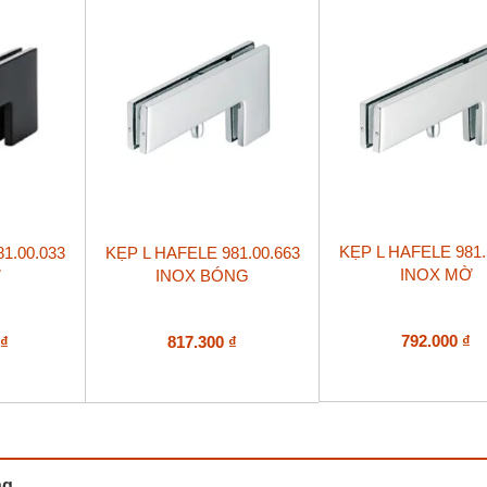
KẸP L HAFELE 981.
1.00.033
KẸP L HAFELE 981.00.663
INOX MỜ
Ờ
INOX BÓNG
792.000
₫
0
₫
817.300
₫
ng