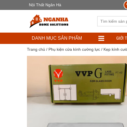
Nội Thất Ngân Hà
GIỚI 
DANH MỤC SẢN PHẨM
Trang chủ
/
Phụ kiện cửa kính cường lực
/
Kẹp kính cườ