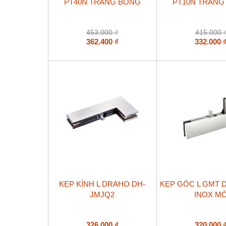
PT40N TRẮNG BÓNG
PT10N TRẮNG
453.000
₫
415.000
362.400
₫
332.000
KẸP KÍNH L DRAHO DH-
KẸP GÓC L GMT 
JMJQ2
INOX M
326.000
₫
320.000