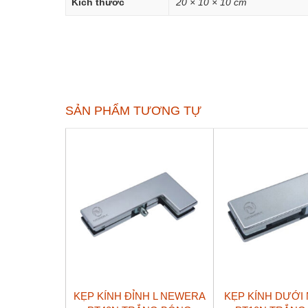
Kích thước
20 × 10 × 10 cm
SẢN PHẨM TƯƠNG TỰ
KẸP KÍNH ĐỈNH L NEWERA
KẸP KÍNH DƯỚI