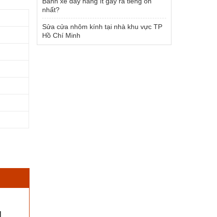
Bánh xe đẩy hàng ít gây ra tiếng ồn
nhất?
Sửa cửa nhôm kính tại nhà khu vực TP
Hồ Chí Minh
g