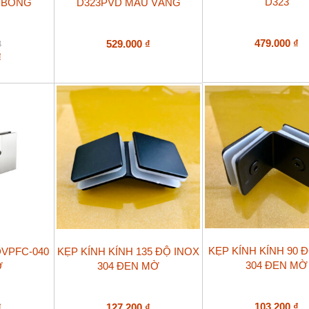
D323
 BÓNG
D323PVD MÀU VÀNG
479.000
₫
529.000
₫
₫
₫
KẸP KÍNH KÍNH 90 
DVPFC-040
KẸP KÍNH KÍNH 135 ĐỘ INOX
304 ĐEN MỜ
Ờ
304 ĐEN MỜ
103.200
₫
₫
127.200
₫