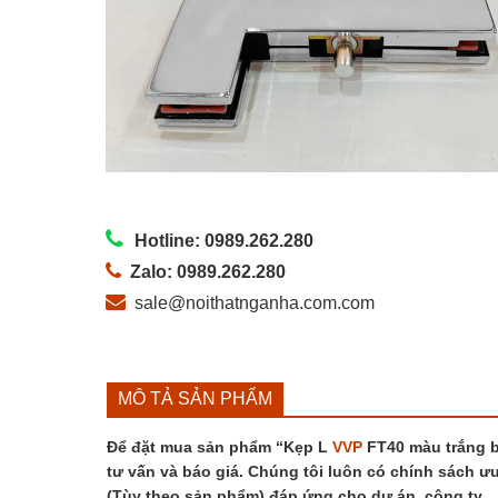
Hotline: 0989.262.280
Zalo: 0989.262.280
sale@noithatnganha.com.com
MÔ TẢ SẢN PHẨM
Để đặt mua sản phẩm “Kẹp L
VVP
FT40 màu trắng bó
tư vấn và báo giá. Chúng tôi luôn có chính sách ưu
(Tùy theo sản phẩm) đáp ứng cho dự án, công ty…