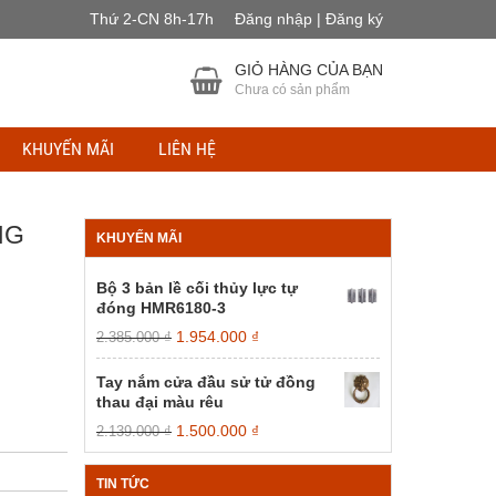
Thứ 2-CN 8h-17h
Đăng nhập | Đăng ký
GIỎ HÀNG CỦA BẠN
Chưa có sản phẩm
KHUYẾN MÃI
LIÊN HỆ
NG
KHUYẾN MÃI
Bộ 3 bản lề cối thủy lực tự
đóng HMR6180-3
Giá
Giá
1.954.000
₫
2.385.000
₫
gốc
hiện
là:
tại
Tay nắm cửa đầu sử tử đồng
2.385.000 ₫.
là:
thau đại màu rêu
1.954.000 ₫.
Giá
Giá
1.500.000
₫
2.139.000
₫
gốc
hiện
là:
tại
TIN TỨC
2.139.000 ₫.
là: