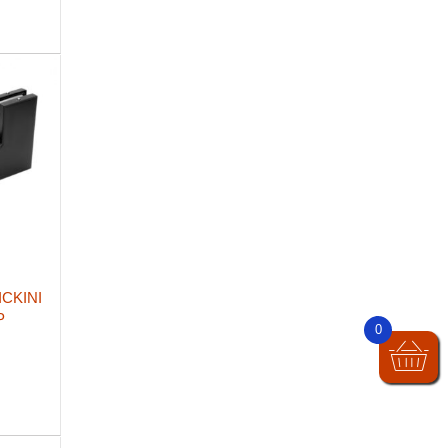
ICKINI
P
0