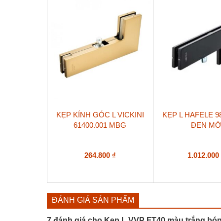
KẸP KÍNH GÓC L VICKINI
KẸP L HAFELE 98
61400.001 MBG
ĐEN M
264.800
₫
1.012.00
ĐÁNH GIÁ SẢN PHẨM
7 đánh giá cho
Kẹp L VVP FT40 màu trắng bó