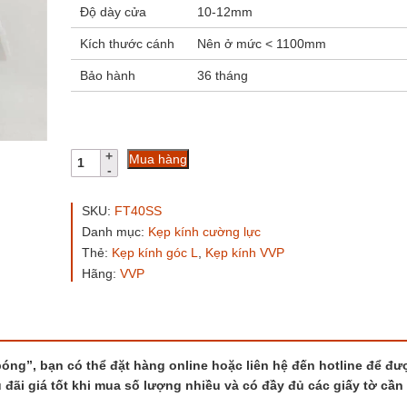
Độ dày cửa
10-12mm
Kích thước cánh
Nên ở mức < 1100mm
Bảo hành
36 tháng
Kẹp
Mua hàng
L
VVP
FT40
SKU:
FT40SS
màu
Danh mục:
Kẹp kính cường lực
trắng
Thẻ:
Kẹp kính góc L
,
Kẹp kính VVP
bóng
số
Hãng:
VVP
lượng
ng”, bạn có thể đặt hàng online hoặc liên hệ đến hotline để đư
 đãi giá tốt khi mua số lượng nhiều và có đầy đủ các giấy tờ cần 