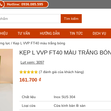
Hotline: 0936.085.595
Tìm kiếm
THIỆU
TƯ VẤN
HƯỚNG DẪN
TIN TỨC
DỊCH VỤ
ng lực
/ Kẹp L VVP FT40 màu trắng bóng
KẸP L VVP FT40 MÀU TRẮNG BÓ
Lưt xem: 3097
(
7
đánh giá của khách hàng)
5.00
7
trên 5
161.700
₫
dựa trên
đánh giá
Chất liệu
Inox SUS 304
Loại cửa
Cửa kính bản lề sàn