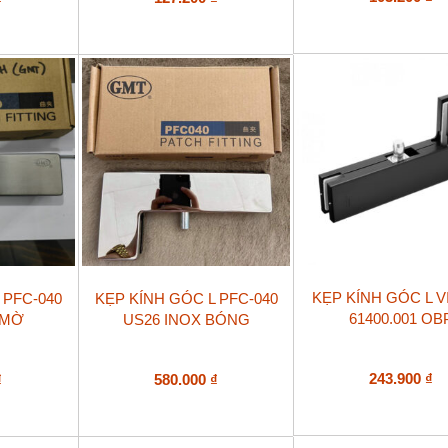
KẸP KÍNH GÓC L V
 PFC-040
KẸP KÍNH GÓC L PFC-040
61400.001 OB
 MỜ
US26 INOX BÓNG
243.900
₫
₫
580.000
₫