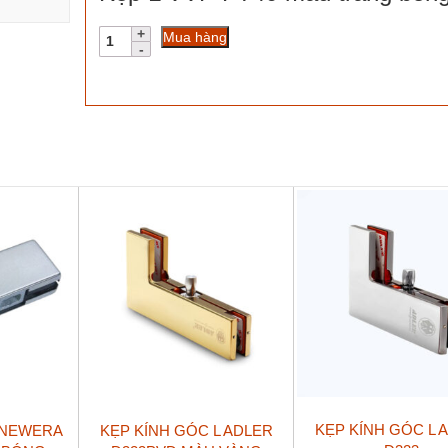
Kẹp
Mua hàng
L
VVP
FT40
màu
trắng
bóng
số
lượng
KẸP KÍNH GÓC L 
 NEWERA
KẸP KÍNH GÓC L ADLER