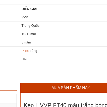
DIỄN GIẢI
VVP
Trung Quốc
10-12mm
3 năm
Inox
bóng
Cái
MUA SẢN PHẨM NÀY
Kẹp L VVP FT40 màu trắng bón