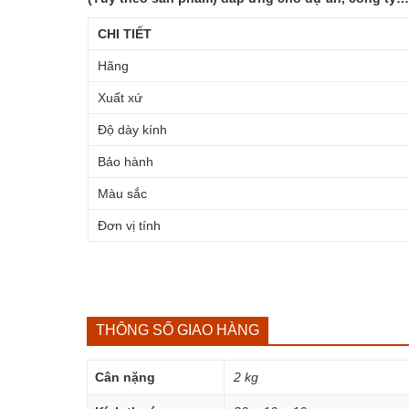
CHI TIẾT
Hãng
Xuất xứ
Độ dày kính
Bảo hành
Màu sắc
Đơn vị tính
THÔNG SỐ GIAO HÀNG
Cân nặng
2 kg