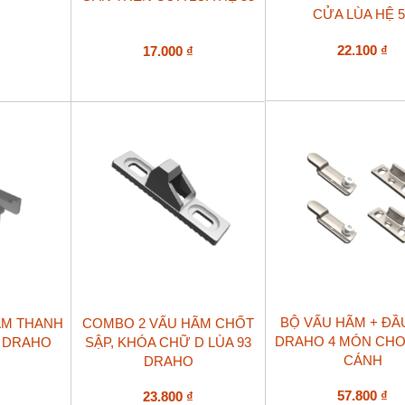
CỬA LÙA HỆ 5
22.100
₫
17.000
₫
BỘ VẤU HÃM + ĐẦ
ÃM THANH
COMBO 2 VẤU HÃM CHỐT
DRAHO 4 MÓN CHO
3 DRAHO
SẬP, KHÓA CHỮ D LÙA 93
CÁNH
DRAHO
57.800
₫
23.800
₫