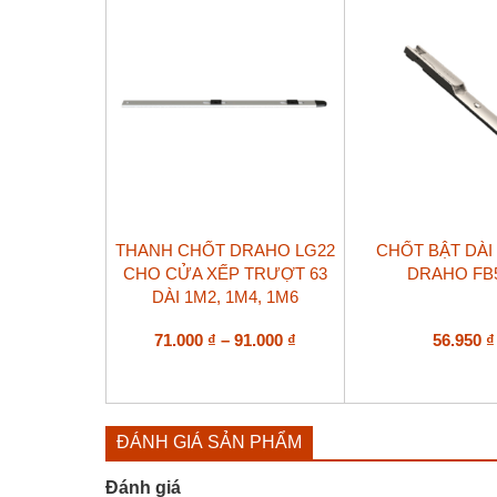
Sản
THANH CHỐT DRAHO LG22
CHỐT BẬT DÀI
phẩm
CHO CỬA XẾP TRƯỢT 63
DRAHO FB
này
DÀI 1M2, 1M4, 1M6
có
nhiều
biến
Khoảng
71.000
₫
–
91.000
₫
56.950
₫
thể.
giá:
Các
từ
tùy
71.000 ₫
chọn
đến
có
ĐÁNH GIÁ SẢN PHẨM
91.000 ₫
thể
được
Đánh giá