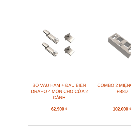
BỘ VẤU HÃM + ĐẦU BIÊN
COMBO 2 MIỆN
DRAHO 4 MÓN CHO CỬA 2
FB8D
CÁNH
62.900
₫
102.000