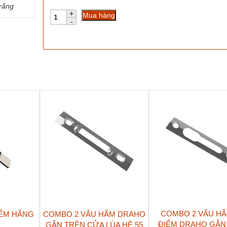
rắng
Hộp
Mua hàng
số
chốt
CDQ20
Kinlong
cho
cửa
xếp
trượt
63
số
lượng
COMBO 2 VẤU HÃ
IỂM HÃNG
COMBO 2 VẤU HÃM DRAHO
ĐIỂM DRAHO GẮN
GẮN TRÊN CỬA LÙA HỆ 55