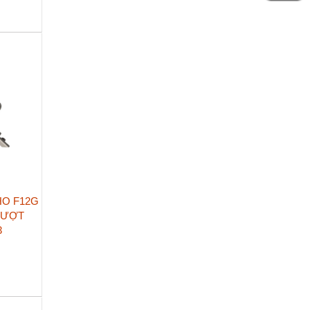
HO F12G
RƯỢT
3