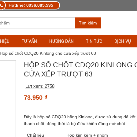
Hotline: 0936.085.595
Tìm kiếm
THIỆU
TƯ VẤN
HƯỚNG DẪN
TIN TỨC
DỊCH VỤ
 Hộp số chốt CDQ20 Kinlong cho cửa xếp trượt 63
HỘP SỐ CHỐT CDQ20 KINLONG
CỬA XẾP TRƯỢT 63
Lưt xem: 2758
73.950
₫
Đây là hộp số CDQ20 hãng Kinlong, được sử dụng để kết 
thanh chốt, đồng thời là bộ điều khiển đóng mở chốt.
Chất liệu
Hợp kim kẽm + nhôm