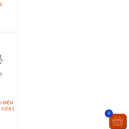
5
U BIÊN
 CỬA 1
0