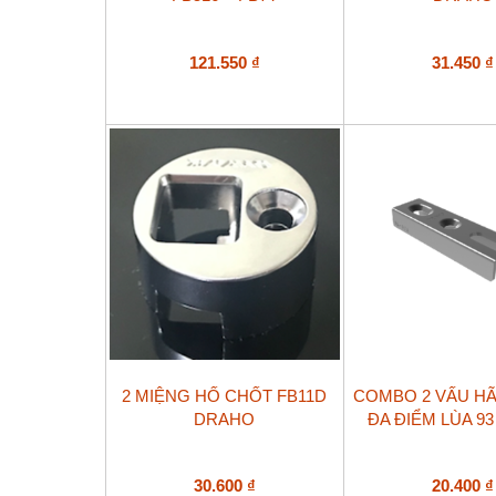
121.550
₫
31.450
₫
2 MIỆNG HỐ CHỐT FB11D
COMBO 2 VẤU H
DRAHO
ĐA ĐIỂM LÙA 9
30.600
₫
20.400
₫