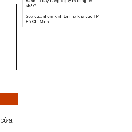
Bánh xe đẩy hàng ít gây ra tiếng ồn
nhất?
Sửa cửa nhôm kính tại nhà khu vực TP
Hồ Chí Minh
 cửa