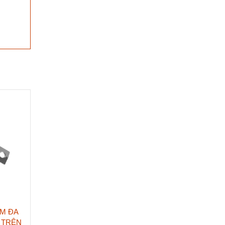
M ĐA
 TRÊN