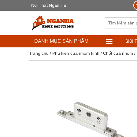
Nội Thất Ngân Hà
GIỚI 
DANH MỤC SẢN PHẨM
Trang chủ
/
Phụ kiện cửa nhôm kính
/
Chốt cửa nhôm
/