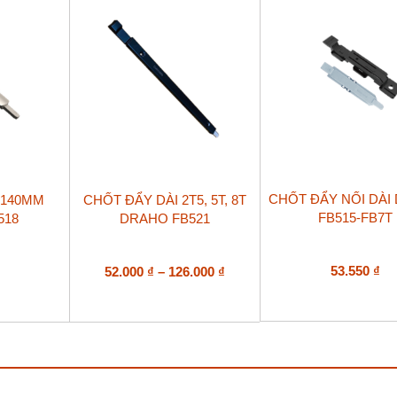
có
thể
được
chọn
trên
trang
sản
phẩm
Sản
CHỐT ĐẨY NỐI DÀI
 140MM
CHỐT ĐẨY DÀI 2T5, 5T, 8T
phẩm
FB515-FB7T
518
DRAHO FB521
này
có
nhiều
biến
Khoảng
53.550
₫
52.000
₫
–
126.000
₫
thể.
giá:
Các
từ
tùy
52.000 ₫
chọn
đến
có
126.000 ₫
thể
được