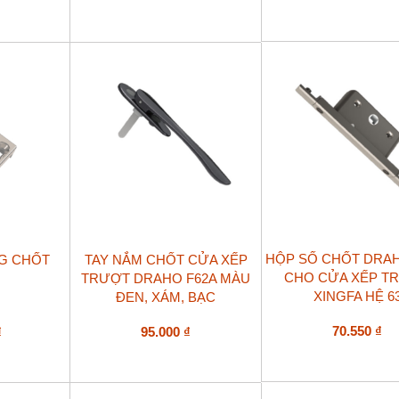
Sản
HỘP SỐ CHỐT DRA
G CHỐT
TAY NẮM CHỐT CỬA XẾP
phẩm
CHO CỬA XẾP T
TRƯỢT DRAHO F62A MÀU
này
XINGFA HỆ 6
ĐEN, XÁM, BẠC
có
nhiều
biến
70.550
₫
₫
95.000
₫
thể.
Các
tùy
chọn