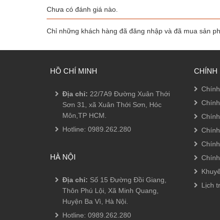
chọn
Chưa có đánh giá nào.
trên
trang
sản
Chỉ những khách hàng đã đăng nhập và đã mua sản phẩ
phẩm
HỒ CHÍ MINH
CHÍNH
Chính
Địa chỉ:
22/7A9 Đường Xuân Thới
Chính
Sơn 31, xã Xuân Thới Sơn, Hóc
Môn,TP HCM.
Chính
Hotline:
0989.262.280
Chính
Chính
HÀ NỘI
Chính
Khuyế
Địa chỉ:
Số 15 Đường Đồi Giang,
Lịch t
Thôn Phú Lội, Xã Minh Quang,
Huyện Ba Vì, Hà Nội.
Hotline:
0989.262.280