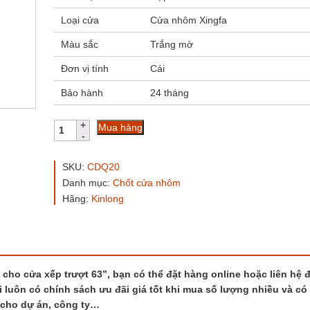
Loại cửa
Cửa nhôm Xingfa
Màu sắc
Trắng mờ
Đơn vị tính
Cái
Bảo hành
24 tháng
Hộp
Mua hàng
số
chốt
CDQ20
SKU:
CDQ20
Kinlong
Danh mục:
Chốt cửa nhôm
cho
Hãng:
Kinlong
cửa
xếp
trượt
63
số
lượng
cho cửa xếp trượt 63”, bạn có thể đặt hàng online hoặc liên hệ 
i luôn có chính sách ưu đãi giá tốt khi mua số lượng nhiều và có
 cho dự án, công ty…