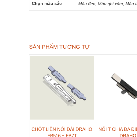
Chọn màu sắc
Màu đen, Màu ghi xám, Màu t
SẢN PHẨM TƯƠNG TỰ
CHỐT LIỀN NỐI DÀI DRAHO
NỐI T CHIA ĐA Đ
FB516 + FB7T
DRAHO