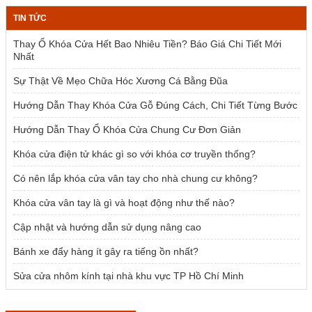
là:
tại
TIN TỨC
2.385.000 ₫.
là:
1.954.000 ₫.
Thay Ổ Khóa Cửa Hết Bao Nhiêu Tiền? Báo Giá Chi Tiết Mới
Nhất
Sự Thật Về Mẹo Chữa Hóc Xương Cá Bằng Đũa
Hướng Dẫn Thay Khóa Cửa Gỗ Đúng Cách, Chi Tiết Từng Bước
Hướng Dẫn Thay Ổ Khóa Cửa Chung Cư Đơn Giản
Khóa cửa điện tử khác gì so với khóa cơ truyền thống?
Có nên lắp khóa cửa vân tay cho nhà chung cư không?
Khóa cửa vân tay là gì và hoạt động như thế nào?
Cập nhật và hướng dẫn sử dụng nâng cao
Bánh xe đẩy hàng ít gây ra tiếng ồn nhất?
Sửa cửa nhôm kính tại nhà khu vực TP Hồ Chí Minh