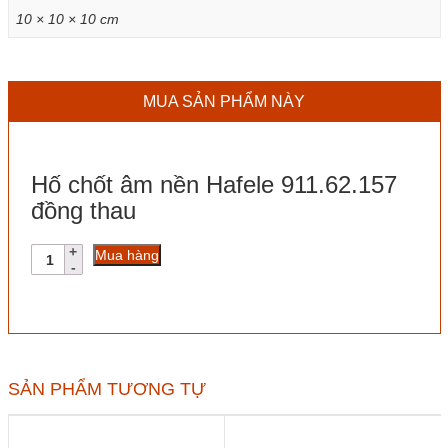
10 × 10 × 10 cm
MUA SẢN PHẨM NÀY
Hố chốt âm nền Hafele 911.62.157
đồng thau
Hố
Mua hàng
chốt
âm
nền
Hafele
911.62.157
đồng
thau
SẢN PHẨM TƯƠNG TỰ
số
lượng