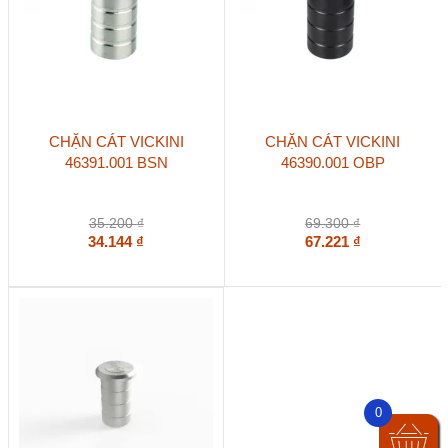
CHẶN CÁT VICKINI
CHẶN CÁT VICKINI
46391.001 BSN
46390.001 OBP
35.200
₫
69.300
₫
34.144
₫
67.221
₫
0