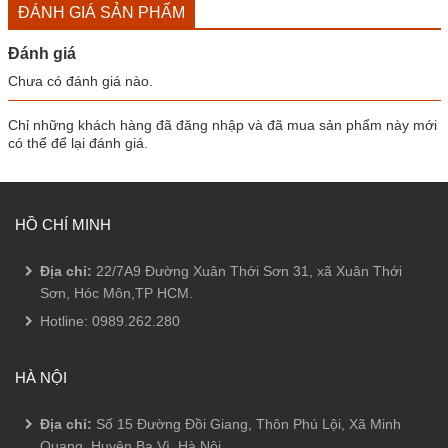
ĐÁNH GIÁ SẢN PHẨM
Đánh giá
Chưa có đánh giá nào.
Chỉ những khách hàng đã đăng nhập và đã mua sản phẩm này mới
có thể để lại đánh giá.
HỒ CHÍ MINH
Địa chỉ:
22/7A9 Đường Xuân Thới Sơn 31, xã Xuân Thới
Sơn, Hóc Môn,TP HCM.
Hotline:
0989.262.280
HÀ NỘI
Địa chỉ:
Số 15 Đường Đồi Giang, Thôn Phú Lội, Xã Minh
Quang, Huyện Ba Vì, Hà Nội.