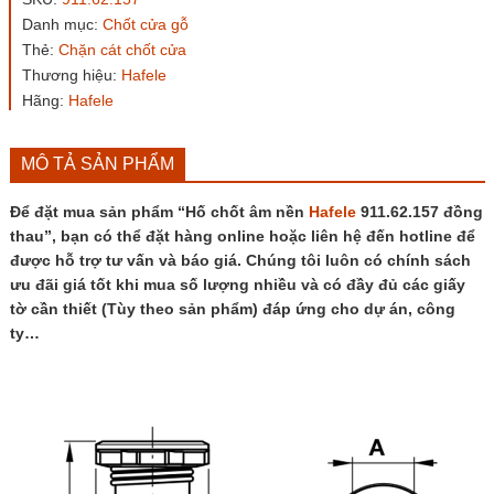
Hafele
Danh mục:
Chốt cửa gỗ
911.62.157
Thẻ:
Chặn cát chốt cửa
đồng
thau
Thương hiệu:
Hafele
số
Hãng:
Hafele
lượng
MÔ TẢ SẢN PHẨM
Để đặt mua sản phẩm “Hố chốt âm nền
Hafele
911.62.157 đồng
thau”, bạn có thể đặt hàng online hoặc liên hệ đến hotline để
được hỗ trợ tư vấn và báo giá. Chúng tôi luôn có chính sách
ưu đãi giá tốt khi mua số lượng nhiều và có đầy đủ các giấy
tờ cần thiết (Tùy theo sản phẩm) đáp ứng cho dự án, công
ty…