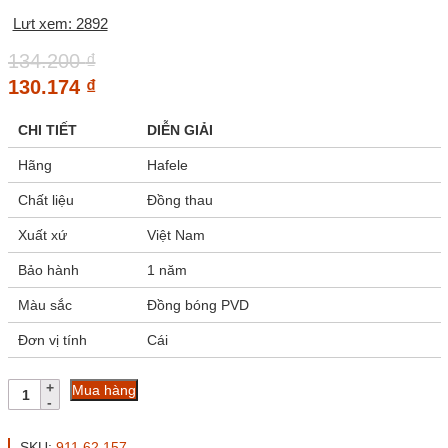
Lưt xem: 2892
134.200
₫
130.174
₫
CHI TIẾT
DIỄN GIẢI
Hãng
Hafele
Chất liệu
Đồng thau
Xuất xứ
Việt Nam
Bảo hành
1 năm
Màu sắc
Đồng bóng PVD
Đơn vị tính
Cái
Hố
Mua hàng
chốt
âm
nền
SKU:
911.62.157