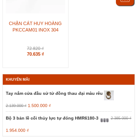
CHẶN CÁT HUY HOÀNG
PKCCAM01 INOX 304
72.820
₫
70.635
₫
KHUYẾN MÃI
Tay nắm cửa đầu sử tử đồng thau đại màu rêu
Giá
Giá
1.500.000
₫
2.139.000
₫
gốc
hiện
là:
tại
Bộ 3 bản lề cối thủy lực tự đóng HMR6180-3
2.385.000
₫
2.139.000 ₫.
là:
1.500.000 ₫.
Giá
Giá
1.954.000
₫
gốc
hiện