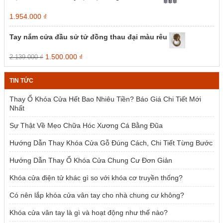
Giá
Giá
1.954.000
₫
gốc
hiện
là:
tại
Tay nắm cửa đầu sử tử đồng thau đại màu rêu
2.385.000 ₫.
là:
1.954.000 ₫.
Giá
Giá
1.500.000
₫
2.139.000
₫
gốc
hiện
là:
tại
TIN TỨC
2.139.000 ₫.
là:
1.500.000 ₫.
Thay Ổ Khóa Cửa Hết Bao Nhiêu Tiền? Báo Giá Chi Tiết Mới
Nhất
Sự Thật Về Mẹo Chữa Hóc Xương Cá Bằng Đũa
Hướng Dẫn Thay Khóa Cửa Gỗ Đúng Cách, Chi Tiết Từng Bước
Hướng Dẫn Thay Ổ Khóa Cửa Chung Cư Đơn Giản
Khóa cửa điện tử khác gì so với khóa cơ truyền thống?
Có nên lắp khóa cửa vân tay cho nhà chung cư không?
Khóa cửa vân tay là gì và hoạt động như thế nào?