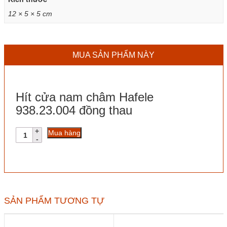
12 × 5 × 5 cm
MUA SẢN PHẨM NÀY
Hít cửa nam châm Hafele
938.23.004 đồng thau
Hít
Mua hàng
cửa
nam
châm
Hafele
938.23.004
đồng
thau
SẢN PHẨM TƯƠNG TỰ
số
lượng