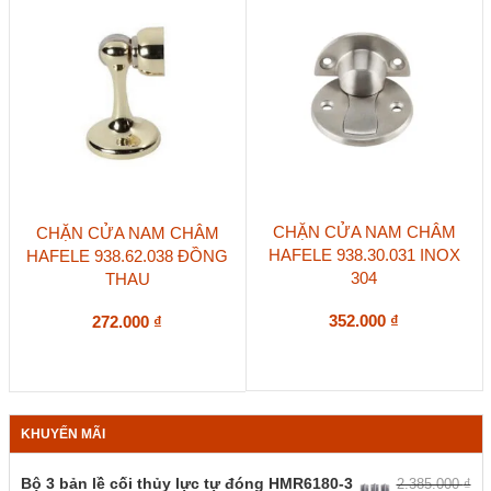
CHẶN CỬA NAM CHÂM
CHẶN CỬA NAM CHÂM
HAFELE 938.30.031 INOX
HAFELE 938.62.038 ĐỒNG
304
THAU
352.000
₫
272.000
₫
KHUYẾN MÃI
Bộ 3 bản lề cối thủy lực tự đóng HMR6180-3
2.385.000
₫