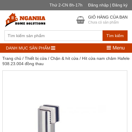
Thứ 2-CN 8h-17h
Đăng nhập | Đăng ký
GIỎ HÀNG CỦA BẠN
Chưa có sản phẩm
Tìm kiếm
Menu
DANH MỤC SẢN PHẨM
Trang chủ
/
Thiết bị cửa
/
Chặn & hít cửa
/ Hít cửa nam châm Hafele
938.23.004 đồng thau