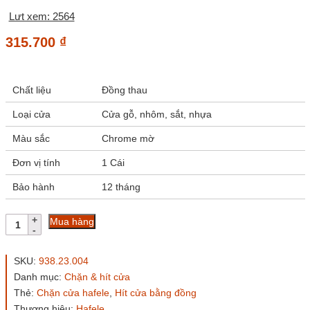
Lưt xem: 2564
315.700
₫
Chất liệu
Đồng thau
Loại cửa
Cửa gỗ, nhôm, sắt, nhựa
Màu sắc
Chrome mờ
Đơn vị tính
1 Cái
Bảo hành
12 tháng
Hít
Mua hàng
cửa
nam
châm
SKU:
938.23.004
Hafele
Danh mục:
Chặn & hít cửa
938.23.004
Thẻ:
Chặn cửa hafele
,
Hít cửa bằng đồng
đồng
thau
Thương hiệu:
Hafele