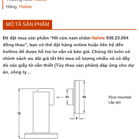
số
Hãng:
Hafele
lượng
MÔ TẢ SẢN PHẨM
Để đặt mua sản phẩm “Hít cửa nam châm
Hafele
938.23.004
đồng thau”, bạn có thể đặt hàng online hoặc liên hệ đến
hotline để được hỗ trợ tư vấn và báo giá. Chúng tôi luôn có
chính sách ưu đãi giá tốt khi mua số lượng nhiều và có đầy
đủ các giấy tờ cần thiết (Tùy theo sản phẩm) đáp ứng cho dự
án, công ty…