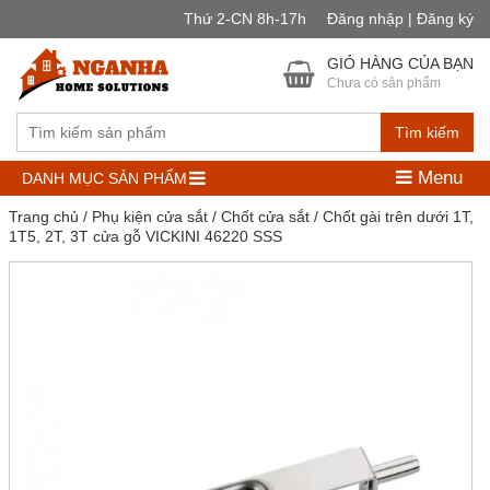
Thứ 2-CN 8h-17h
Đăng nhập | Đăng ký
GIỎ HÀNG CỦA BẠN
Chưa có sản phẩm
Tìm kiếm
Menu
DANH MỤC SẢN PHẨM
Trang chủ
/
Phụ kiện cửa sắt
/
Chốt cửa sắt
/ Chốt gài trên dưới 1T,
1T5, 2T, 3T cửa gỗ VICKINI 46220 SSS