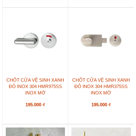
tùy
12.000 ₫
từ
chọn
đến
11.640 ₫
có
70.000 ₫
đến
thể
67.900 ₫
được
chọn
trên
trang
sản
phẩm
CHỐT CỬA VỆ SINH XANH
CHỐT CỬA VỆ SINH XANH
ĐỎ INOX 304 HMR975SS
ĐỎ INOX 304 HMR375SS
INOX MỜ
INOX MỜ
195.000
₫
195.000
₫