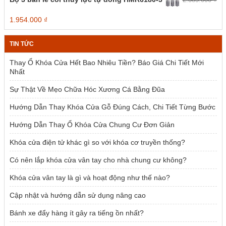
2.139.000 ₫.
là:
1.500.000 ₫.
Giá
Giá
1.954.000
₫
gốc
hiện
là:
tại
TIN TỨC
2.385.000 ₫.
là:
1.954.000 ₫.
Thay Ổ Khóa Cửa Hết Bao Nhiêu Tiền? Báo Giá Chi Tiết Mới
Nhất
Sự Thật Về Mẹo Chữa Hóc Xương Cá Bằng Đũa
Hướng Dẫn Thay Khóa Cửa Gỗ Đúng Cách, Chi Tiết Từng Bước
Hướng Dẫn Thay Ổ Khóa Cửa Chung Cư Đơn Giản
Khóa cửa điện tử khác gì so với khóa cơ truyền thống?
Có nên lắp khóa cửa vân tay cho nhà chung cư không?
Khóa cửa vân tay là gì và hoạt động như thế nào?
Cập nhật và hướng dẫn sử dụng nâng cao
Bánh xe đẩy hàng ít gây ra tiếng ồn nhất?