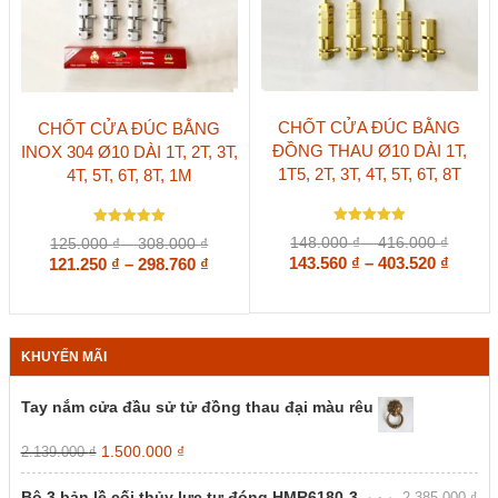
phẩm
phẩm
Sản
Sản
CHỐT CỬA ĐÚC BẰNG
CHỐT CỬA ĐÚC BẰNG
phẩm
phẩm
ĐỒNG THAU Ø10 DÀI 1T,
INOX 304 Ø10 DÀI 1T, 2T, 3T,
này
này
1T5, 2T, 3T, 4T, 5T, 6T, 8T
4T, 5T, 6T, 8T, 1M
có
có
nhiều
nhiều
biến
biến
Được xếp
thể.
Được xếp
thể.
Khoản
Khoảng
148.000
₫
–
416.000
₫
125.000
₫
–
308.000
₫
hạng
hạng
Các
Các
giá:
Khoả
giá:
Khoảng
143.560
5
₫
–
403.520
₫
121.250
5
₫
–
298.760
₫
5 sao
tùy
5 sao
tùy
từ
từ
giá:
giá:
chọn
chọn
148.00
125.000 ₫
từ
từ
có
có
đến
đến
143.56
121.250 ₫
thể
thể
416.00
308.000 ₫
đến
đến
được
được
KHUYẾN MÃI
403.52
298.760 ₫
chọn
chọn
trên
trên
Tay nắm cửa đầu sử tử đồng thau đại màu rêu
trang
trang
sản
sản
Giá
Giá
1.500.000
₫
2.139.000
₫
phẩm
phẩm
gốc
hiện
là:
tại
Bộ 3 bản lề cối thủy lực tự đóng HMR6180-3
2.385.000
₫