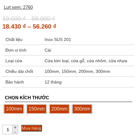
Lưt xem: 2760
Khoảng
19.000
₫
58.000
₫
–
giá:
Khoảng
18.430
₫
–
56.260
₫
từ
giá:
19.000 ₫
Chất liệu
Inox SUS 201
từ
đến
18.430 ₫
Đơn vị tính
Cái
58.000 ₫
đến
Loại cửa
Cửa kim loại, cửa gỗ, cửa nhôm, cửa nhựa
56.260 ₫
Chiều dài chốt
100mm, 150mm, 200mm, 300mm
Bảo hành
12 tháng
CHỌN KÍCH THƯỚC
100mm
150mm
200mm
300mm
Chốt
Mua hàng
gài