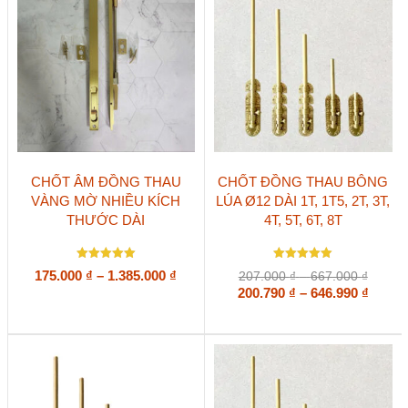
Sản
Sản
CHỐT ÂM ĐỒNG THAU
CHỐT ĐỒNG THAU BÔNG
phẩm
phẩm
VÀNG MỜ NHIỀU KÍCH
LÚA Ø12 DÀI 1T, 1T5, 2T, 3T,
này
này
THƯỚC DÀI
4T, 5T, 6T, 8T
có
có
nhiều
nhiều
biến
biến
Được xếp
Được xếp
thể.
thể.
Khoảng
175.000
₫
–
1.385.000
₫
Khoản
207.000
₫
–
667.000
₫
hạng
hạng
Các
Các
giá:
giá:
Khoả
5
200.790
5
₫
–
646.990
₫
5 sao
5 sao
tùy
tùy
từ
từ
giá:
chọn
chọn
207.00
175.000 ₫
từ
có
có
đến
đến
200.79
thể
thể
667.00
1.385.000 ₫
đến
được
được
646.99
chọn
chọn
trên
trên