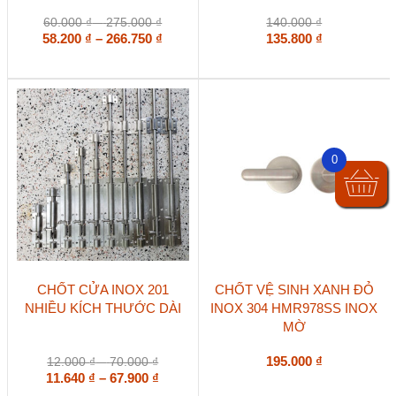
nhiều
biến
Khoảng
60.000
₫
–
275.000
₫
140.000
₫
thể.
giá:
Khoảng
58.200
₫
–
266.750
₫
135.800
₫
Các
từ
giá:
tùy
60.000 ₫
từ
chọn
đến
58.200 ₫
có
275.000 ₫
đến
thể
266.750 ₫
được
chọn
0
trên
trang
sản
phẩm
Sản
CHỐT CỬA INOX 201
CHỐT VỆ SINH XANH ĐỎ
phẩm
NHIỀU KÍCH THƯỚC DÀI
INOX 304 HMR978SS INOX
này
MỜ
có
nhiều
biến
Khoảng
195.000
₫
12.000
₫
–
70.000
₫
thể.
giá:
Khoảng
11.640
₫
–
67.900
₫
Các
từ
giá: