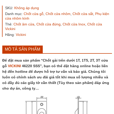
trên
dưới
SKU:
Không áp dụng
1T,
Danh mục:
Chốt cửa gỗ
,
Chốt cửa nhôm
,
Chốt cửa sắt
,
Phụ kiện
1T5,
cửa nhôm kính
2T,
Thẻ:
Chốt âm cửa
,
Chốt cửa đứng
,
Chốt cửa Inox
,
Chốt cửa
3T
Vickini
cửa
gỗ
Hãng:
Vickini
VICKINI
46220
SSS
MÔ TẢ SẢN PHẨM
số
lượng
Để đặt mua sản phẩm “Chốt gài trên dưới 1T, 1T5, 2T, 3T cửa
gỗ
VICKINI
46220 SSS”, bạn có thể đặt hàng online hoặc liên
hệ đến hotline để được hỗ trợ tư vấn và báo giá. Chúng tôi
luôn có chính sách ưu đãi giá tốt khi mua số lượng nhiều và
có đầy đủ các giấy tờ cần thiết (Tùy theo sản phẩm) đáp ứng
cho dự án, công ty…