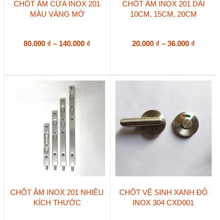
CHỐT ÂM CỬA INOX 201
CHỐT ÂM INOX 201 DÀI
phẩm
phẩm
MÀU VÀNG MỜ
10CM, 15CM, 20CM
này
này
có
có
nhiều
nhiều
biến
Khoảng
biến
Khoản
80.000
₫
–
140.000
₫
20.000
₫
–
36.000
₫
thể.
thể.
giá:
giá:
Các
Các
từ
từ
tùy
tùy
80.000 ₫
20.000 
chọn
chọn
đến
đến
có
có
140.000 ₫
36.000 
thể
thể
được
được
chọn
chọn
trên
trên
trang
trang
sản
sản
phẩm
phẩm
Sản
CHỐT ÂM INOX 201 NHIỀU
CHỐT VỆ SINH XANH ĐỎ
phẩm
KÍCH THƯỚC
INOX 304 CXD001
này
có