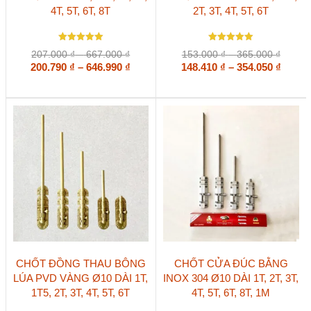
4T, 5T, 6T, 8T
2T, 3T, 4T, 5T, 6T
có
có
nhiều
nhiều
biến
biến
Được xếp
Được xếp
thể.
thể.
Khoảng
Khoản
207.000
₫
–
667.000
₫
153.000
₫
–
365.000
₫
hạng
hạng
Các
Các
giá:
Khoảng
giá:
Khoả
200.790
5
₫
–
646.990
₫
148.410
5
₫
–
354.050
₫
5 sao
5 sao
tùy
tùy
từ
từ
giá:
giá:
chọn
chọn
207.000 ₫
153.00
từ
từ
có
có
đến
đến
200.790 ₫
148.41
thể
thể
667.000 ₫
365.00
đến
đến
được
được
646.990 ₫
354.05
chọn
chọn
trên
trên
trang
trang
sản
sản
phẩm
phẩm
Sản
Sản
CHỐT ĐỒNG THAU BÔNG
CHỐT CỬA ĐÚC BẰNG
phẩm
phẩm
LÚA PVD VÀNG Ø10 DÀI 1T,
INOX 304 Ø10 DÀI 1T, 2T, 3T,
này
này
1T5, 2T, 3T, 4T, 5T, 6T
4T, 5T, 6T, 8T, 1M
có
có
nhiều
nhiều