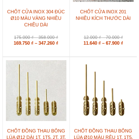
Sản
Sản
CHỐT CỬA INOX 304 ĐÚC
CHỐT CỬA INOX 201
phẩm
phẩm
Ø10 MÀU VÀNG NHIỀU
NHIỀU KÍCH THƯỚC DÀI
này
này
CHIỀU DÀI
có
có
nhiều
nhiều
biến
biến
Khoảng
Khoảng
175.000
₫
–
358.000
₫
12.000
₫
–
70.000
₫
thể.
thể.
giá:
Khoảng
giá:
Khoản
169.750
₫
–
347.260
₫
11.640
₫
–
67.900
₫
Các
Các
từ
từ
giá:
giá:
tùy
tùy
175.000 ₫
12.000 
từ
từ
chọn
chọn
đến
đến
169.750 ₫
11.640 
có
có
358.000 ₫
70.000 
đến
đến
thể
thể
347.260 ₫
67.900 
được
được
chọn
chọn
trên
trên
trang
trang
sản
sản
phẩm
phẩm
Sản
Sản
CHỐT ĐỒNG THAU BÔNG
CHỐT ĐỒNG THAU BÔNG
phẩm
phẩm
LÚA Ø12 DÀI 1T, 1T5, 2T, 3T,
LÚA Ø10 MÀU RÊU 1T, 1T5,
này
này