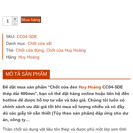
Chốt
Mua hàng
cửa
đen
Huy
SKU:
CC04-SDE
Hoàng
Danh mục:
Chốt cửa sắt
CC04-
Thẻ:
Chốt cửa đứng
,
Chốt cửa Huy Hoàng
SDE
thép
Hãng:
Huy Hoàng
dài
400mm
số
MÔ TẢ SẢN PHẨM
lượng
Để đặt mua sản phẩm “Chốt cửa đen
Huy Hoàng
CC04-SDE
thép dài 400mm”, bạn có thể đặt hàng online hoặc liên hệ đến
hotline để được hỗ trợ tư vấn và báo giá. Chúng tôi luôn có
chính sách ưu đãi giá tốt khi mua số lượng nhiều và có đầy
đủ các giấy tờ cần thiết (Tùy theo sản phẩm) đáp ứng cho dự
án, công ty…
Thân chốt sử dụng vật liệu tôn thép và được phủ một lớp sơn tĩnh