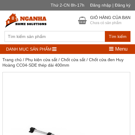
Thứ 2-CN 8h-17h
Đăng nhập | Đăng ký
GIỎ HÀNG CỦA BẠN
Chưa có sản phẩm
Tìm kiếm
Menu
DANH MỤC SẢN PHẨM
Trang chủ
/
Phụ kiện cửa sắt
/
Chốt cửa sắt
/ Chốt cửa đen Huy
Hoàng CC04-SDE thép dài 400mm