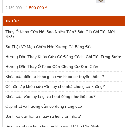
1.954.000 ₫.
Giá
Giá
1.500.000
₫
2.139.000
₫
gốc
hiện
là:
tại
TIN TỨC
2.139.000 ₫.
là:
1.500.000 ₫.
Thay Ổ Khóa Cửa Hết Bao Nhiêu Tiền? Báo Giá Chi Tiết Mới
Nhất
Sự Thật Về Mẹo Chữa Hóc Xương Cá Bằng Đũa
Hướng Dẫn Thay Khóa Cửa Gỗ Đúng Cách, Chi Tiết Từng Bước
Hướng Dẫn Thay Ổ Khóa Cửa Chung Cư Đơn Giản
Khóa cửa điện tử khác gì so với khóa cơ truyền thống?
Có nên lắp khóa cửa vân tay cho nhà chung cư không?
Khóa cửa vân tay là gì và hoạt động như thế nào?
Cập nhật và hướng dẫn sử dụng nâng cao
Bánh xe đẩy hàng ít gây ra tiếng ồn nhất?
Sửa cửa nhôm kính tại nhà khu vực TP Hồ Chí Minh