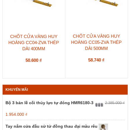
CHỐT CỬA VÀNG HUY
CHỐT CỬA VÀNG HUY
HOÀNG CC05-ZVA THÉP
HOÀNG CC04-ZVA THÉP
DÀI 500MM
DÀI 400MM
58.740
₫
50.600
₫
KHUYẾN MÃI
Bộ 3 bản lề cối thủy lực tự đóng HMR6180-3
2.385.000
₫
Giá
Giá
1.954.000
₫
gốc
hiện
là:
tại
Tay nắm cửa đầu sử tử đồng thau đại màu rêu
2.385.000 ₫.
là: