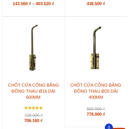
Các
giá:
Khoảng
143.560
5
₫
–
403.520
₫
5
436.500
₫
5 sao
5 sao
tùy
từ
giá:
chọn
148.000 ₫
từ
có
đến
143.560 ₫
thể
416.000 ₫
đến
được
403.520 ₫
chọn
trên
trang
sản
phẩm
CHỐT CỬA CỔNG BẰNG
CHỐT CỬA CỔNG BẰNG
ĐỒNG THAU Ø16 DÀI
ĐỒNG THAU Ø20 DÀI
600MM
400MM
800.000
₫
Được xếp
776.000
₫
728.000
₫
hạng
5.00
706.160
₫
5 sao
0