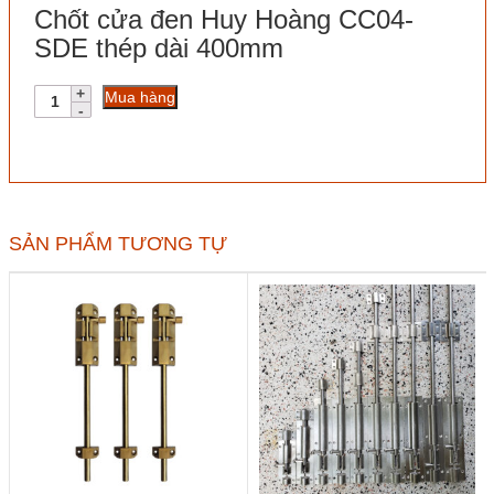
Chốt cửa đen Huy Hoàng CC04-
SDE thép dài 400mm
Chốt
Mua hàng
cửa
đen
Huy
Hoàng
CC04-
SDE
thép
SẢN PHẨM TƯƠNG TỰ
dài
400mm
số
lượng