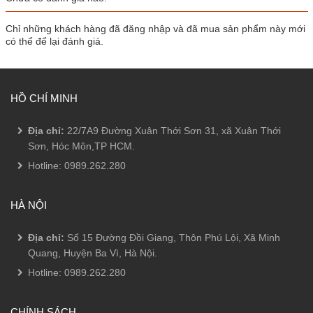
Chỉ những khách hàng đã đăng nhập và đã mua sản phẩm này mới
có thể để lại đánh giá.
HỒ CHÍ MINH
Địa chỉ:
22/7A9 Đường Xuân Thới Sơn 31, xã Xuân Thới
Sơn, Hóc Môn,TP HCM.
Hotline:
0989.262.280
HÀ NỘI
Địa chỉ:
Số 15 Đường Đồi Giang, Thôn Phú Lội, Xã Minh
Quang, Huyện Ba Vì, Hà Nội.
Hotline:
0989.262.280
CHÍNH SÁCH