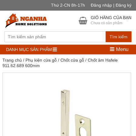
Thứ 2-CN 8h-17h
Đăng nhập | Đăng ký
GIỎ HÀNG CỦA BẠN
Chưa có sản phẩm
Tìm kiếm
Menu
DANH MỤC SẢN PHẨM
Trang chủ
/
Phụ kiện cửa gỗ
/
Chốt cửa gỗ
/ Chốt âm Hafele
911.62.689 600mm