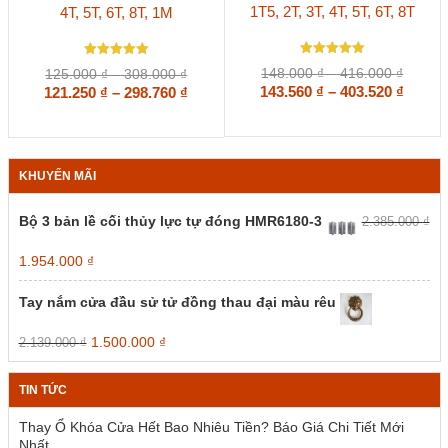
1T5, 2T, 3T, 4T, 5T, 6T, 8T
4T, 5T, 6T, 8T, 1M
có
có
nhiều
nhiều
biến
biến
Được xếp
thể.
Được xếp
thể.
Khoản
Khoảng
148.000
₫
–
416.000
₫
125.000
₫
–
308.000
₫
hạng
hạng
Các
Các
giá:
Khoả
giá:
Khoảng
143.560
5
₫
–
403.520
₫
121.250
5
₫
–
298.760
₫
5 sao
tùy
5 sao
tùy
từ
từ
giá:
giá:
chọn
chọn
148.00
125.000 ₫
từ
từ
có
có
đến
đến
143.56
121.250 ₫
thể
thể
416.00
308.000 ₫
đến
đến
được
được
KHUYẾN MÃI
403.52
298.760 ₫
chọn
chọn
trên
trên
Bộ 3 bản lề cối thủy lực tự đóng HMR6180-3
2.385.000
₫
trang
trang
sản
sản
Giá
Giá
1.954.000
₫
phẩm
phẩm
gốc
hiện
là:
tại
Tay nắm cửa đầu sử tử đồng thau đại màu rêu
2.385.000 ₫.
là:
1.954.000 ₫.
Giá
Giá
1.500.000
₫
2.139.000
₫
gốc
hiện
là:
tại
TIN TỨC
2.139.000 ₫.
là:
1.500.000 ₫.
Thay Ổ Khóa Cửa Hết Bao Nhiêu Tiền? Báo Giá Chi Tiết Mới
Nhất