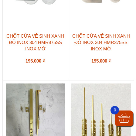
sản
phẩm
CHỐT CỬA VỆ SINH XANH
CHỐT CỬA VỆ SINH XANH
ĐỎ INOX 304 HMR975SS
ĐỎ INOX 304 HMR375SS
INOX MỜ
INOX MỜ
195.000
₫
195.000
₫
0