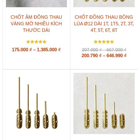
Sản
Sản
CHỐT ÂM ĐỒNG THAU
CHỐT ĐỒNG THAU BÔNG
phẩm
phẩm
VÀNG MỜ NHIỀU KÍCH
LÚA Ø12 DÀI 1T, 1T5, 2T, 3T,
này
này
THƯỚC DÀI
4T, 5T, 6T, 8T
có
có
nhiều
nhiều
biến
biến
Được xếp
Được xếp
thể.
thể.
Khoảng
175.000
₫
–
1.385.000
₫
Khoản
207.000
₫
–
667.000
₫
hạng
hạng
Các
Các
giá:
giá:
Khoả
5
200.790
5
₫
–
646.990
₫
5 sao
5 sao
tùy
tùy
từ
từ
giá:
chọn
chọn
207.00
175.000 ₫
từ
có
có
đến
đến
200.79
thể
thể
667.00
1.385.000 ₫
đến
được
được
646.99
chọn
chọn
trên
trên
trang
trang
sản
sản
phẩm
phẩm