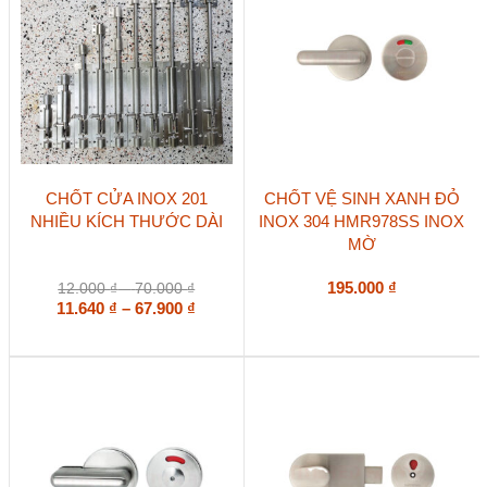
được
chọn
trên
trang
sản
phẩm
Sản
CHỐT CỬA INOX 201
CHỐT VỆ SINH XANH ĐỎ
phẩm
NHIỀU KÍCH THƯỚC DÀI
INOX 304 HMR978SS INOX
này
MỜ
có
nhiều
biến
Khoảng
195.000
₫
12.000
₫
–
70.000
₫
thể.
giá:
Khoảng
11.640
₫
–
67.900
₫
Các
từ
giá:
tùy
12.000 ₫
từ
chọn
đến
11.640 ₫
có
70.000 ₫
đến
thể
67.900 ₫
được
chọn
trên
trang