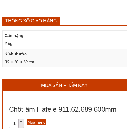
THÔNG SỐ GIAO HÀNG
Cân nặng
2 kg
Kích thước
30 × 10 × 10 cm
MUA SẢN PHẨM NÀY
Chốt âm Hafele 911.62.689 600mm
Chốt
Mua hàng
âm