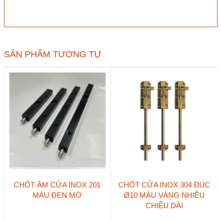
Hafele
911.62.689
600mm
số
lượng
SẢN PHẨM TƯƠNG TỰ
Sản
Sản
CHỐT ÂM CỬA INOX 201
CHỐT CỬA INOX 304 ĐÚC
phẩm
phẩm
MÀU ĐEN MỜ
Ø10 MÀU VÀNG NHIỀU
này
này
CHIỀU DÀI
có
có
nhiều
nhiều