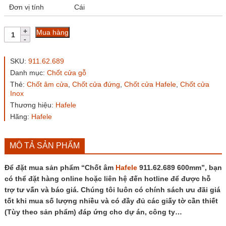
Đơn vị tính
Cái
Chốt
Mua hàng
âm
Hafele
911.62.689
SKU:
911.62.689
600mm
Danh mục:
Chốt cửa gỗ
số
Thẻ:
Chốt âm cửa
,
Chốt cửa đứng
,
Chốt cửa Hafele
,
Chốt cửa
lượng
Inox
Thương hiệu:
Hafele
Hãng:
Hafele
MÔ TẢ SẢN PHẨM
Để đặt mua sản phẩm “Chốt âm
Hafele
911.62.689 600mm”, bạn
có thể đặt hàng online hoặc liên hệ đến hotline để được hỗ
trợ tư vấn và báo giá. Chúng tôi luôn có chính sách ưu đãi giá
tốt khi mua số lượng nhiều và có đầy đủ các giấy tờ cần thiết
(Tùy theo sản phẩm) đáp ứng cho dự án, công ty…