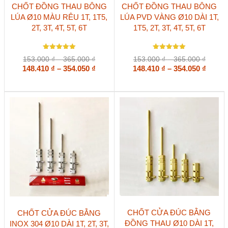
Sản
Sản
CHỐT ĐỒNG THAU BÔNG
CHỐT ĐỒNG THAU BÔNG
phẩm
phẩm
LÚA Ø10 MÀU RÊU 1T, 1T5,
LÚA PVD VÀNG Ø10 DÀI 1T,
này
này
2T, 3T, 4T, 5T, 6T
1T5, 2T, 3T, 4T, 5T, 6T
có
có
nhiều
nhiều
biến
biến
Được xếp
Được xếp
thể.
thể.
Khoảng
Khoản
153.000
₫
–
365.000
₫
153.000
₫
–
365.000
₫
hạng
hạng
Các
Các
giá:
Khoảng
giá:
Khoả
148.410
5
₫
–
354.050
₫
148.410
5.00
₫
–
354.050
₫
5 sao
5 sao
tùy
tùy
từ
từ
giá:
giá:
chọn
chọn
153.000 ₫
153.00
từ
từ
có
có
đến
đến
148.410 ₫
148.41
thể
thể
365.000 ₫
365.00
đến
đến
được
được
354.050 ₫
354.05
chọn
chọn
trên
trên
trang
trang
sản
sản
phẩm
phẩm
Sản
Sản
CHỐT CỬA ĐÚC BẰNG
CHỐT CỬA ĐÚC BẰNG
phẩm
phẩm
ĐỒNG THAU Ø10 DÀI 1T,
INOX 304 Ø10 DÀI 1T, 2T, 3T,
này
này