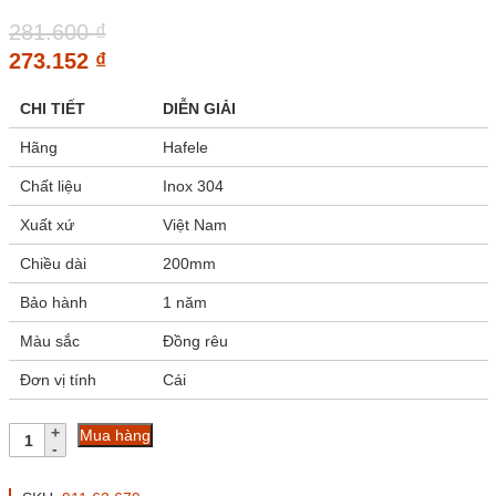
281.600
₫
273.152
₫
CHI TIẾT
DIỄN GIẢI
Hãng
Hafele
Chất liệu
Inox 304
Xuất xứ
Việt Nam
Chiều dài
200mm
Bảo hành
1 năm
Màu sắc
Đồng rêu
Đơn vị tính
Cái
Chốt
Mua hàng
âm
Hafele
911.62.679