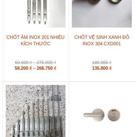
sản
sản
phẩm
phẩm
Sản
CHỐT ÂM INOX 201 NHIỀU
CHỐT VỆ SINH XANH ĐỎ
phẩm
KÍCH THƯỚC
INOX 304 CXD001
này
có
nhiều
biến
Khoảng
60.000
₫
–
275.000
₫
140.000
₫
thể.
giá:
Khoảng
58.200
₫
–
266.750
₫
135.800
₫
Các
từ
giá:
tùy
60.000 ₫
từ
chọn
đến
58.200 ₫
có
275.000 ₫
đến
thể
266.750 ₫
được
chọn
trên
trang
sản
phẩm