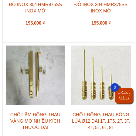
ĐỎ INOX 304 HMR975SS
ĐỎ INOX 304 HMR375SS
INOX MỜ
INOX MỜ
195.000
₫
195.000
₫
0
Sản
Sản
CHỐT ÂM ĐỒNG THAU
CHỐT ĐỒNG THAU BÔNG
phẩm
phẩm
VÀNG MỜ NHIỀU KÍCH
LÚA Ø12 DÀI 1T, 1T5, 2T, 3T,
này
này
THƯỚC DÀI
4T, 5T, 6T, 8T
có
có
nhiều
nhiều