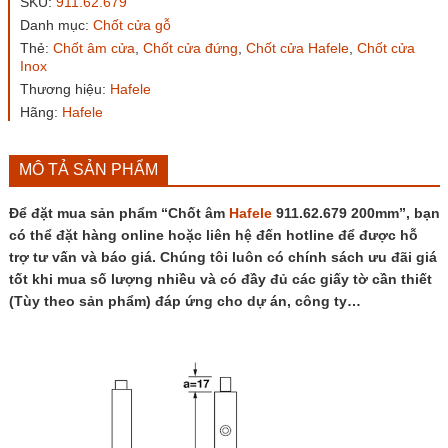
SKU:
911.62.679
200mm
Danh mục:
Chốt cửa gỗ
số
Thẻ:
Chốt âm cửa
,
Chốt cửa đứng
,
Chốt cửa Hafele
,
Chốt cửa
lượng
Inox
Thương hiệu:
Hafele
Hãng:
Hafele
MÔ TẢ SẢN PHẨM
Để đặt mua sản phẩm “Chốt âm
Hafele
911.62.679 200mm”, bạn
có thể đặt hàng online hoặc liên hệ đến hotline để được hỗ
trợ tư vấn và báo giá. Chúng tôi luôn có chính sách ưu đãi giá
tốt khi mua số lượng nhiều và có đầy đủ các giấy tờ cần thiết
(Tùy theo sản phẩm) đáp ứng cho dự án, công ty…