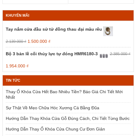
148.00
125.000 ₫
từ
từ
có
có
đến
đến
143.56
121.250 ₫
thể
thể
416.00
308.000 ₫
đến
đến
được
được
KHUYẾN MÃI
403.52
298.760 ₫
chọn
chọn
trên
trên
Tay nắm cửa đầu sử tử đồng thau đại màu rêu
trang
trang
sản
sản
Giá
Giá
1.500.000
₫
2.139.000
₫
phẩm
phẩm
gốc
hiện
là:
tại
Bộ 3 bản lề cối thủy lực tự đóng HMR6180-3
2.385.000
₫
2.139.000 ₫.
là:
1.500.000 ₫.
Giá
Giá
1.954.000
₫
gốc
hiện
là:
tại
TIN TỨC
2.385.000 ₫.
là:
1.954.000 ₫.
Thay Ổ Khóa Cửa Hết Bao Nhiêu Tiền? Báo Giá Chi Tiết Mới
Nhất
Sự Thật Về Mẹo Chữa Hóc Xương Cá Bằng Đũa
Hướng Dẫn Thay Khóa Cửa Gỗ Đúng Cách, Chi Tiết Từng Bước
Hướng Dẫn Thay Ổ Khóa Cửa Chung Cư Đơn Giản