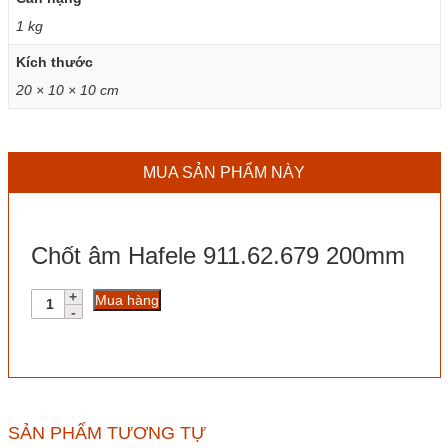
1 kg
Kích thước
20 × 10 × 10 cm
MUA SẢN PHẨM NÀY
Chốt âm Hafele 911.62.679 200mm
Chốt
Mua hàng
âm
Hafele
911.62.679
200mm
số
lượng
SẢN PHẨM TƯƠNG TỰ