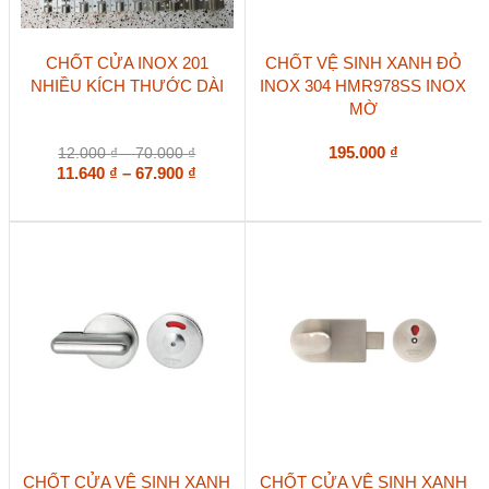
Sản
CHỐT CỬA INOX 201
CHỐT VỆ SINH XANH ĐỎ
phẩm
NHIỀU KÍCH THƯỚC DÀI
INOX 304 HMR978SS INOX
này
MỜ
có
nhiều
biến
Khoảng
195.000
₫
12.000
₫
–
70.000
₫
thể.
giá:
Khoảng
11.640
₫
–
67.900
₫
Các
từ
giá:
tùy
12.000 ₫
từ
chọn
đến
11.640 ₫
có
70.000 ₫
đến
thể
67.900 ₫
được
chọn
trên
trang
sản
phẩm
CHỐT CỬA VỆ SINH XANH
CHỐT CỬA VỆ SINH XANH