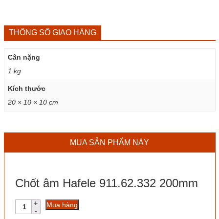
THÔNG SỐ GIAO HÀNG
Cân nặng
1 kg
Kích thước
20 × 10 × 10 cm
MUA SẢN PHẨM NÀY
Chốt âm Hafele 911.62.332 200mm
Chốt
Mua hàng
âm