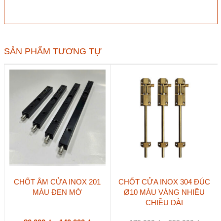
Hafele
911.62.332
200mm
số
lượng
SẢN PHẨM TƯƠNG TỰ
Sản
Sản
CHỐT ÂM CỬA INOX 201
CHỐT CỬA INOX 304 ĐÚC
phẩm
phẩm
MÀU ĐEN MỜ
Ø10 MÀU VÀNG NHIỀU
này
này
CHIỀU DÀI
có
có
nhiều
nhiều