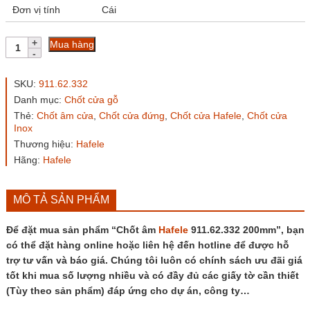
Đơn vị tính
Cái
Chốt
Mua hàng
âm
Hafele
911.62.332
SKU:
911.62.332
200mm
Danh mục:
Chốt cửa gỗ
số
Thẻ:
Chốt âm cửa
,
Chốt cửa đứng
,
Chốt cửa Hafele
,
Chốt cửa
lượng
Inox
Thương hiệu:
Hafele
Hãng:
Hafele
MÔ TẢ SẢN PHẨM
Để đặt mua sản phẩm “Chốt âm
Hafele
911.62.332 200mm”, bạn
có thể đặt hàng online hoặc liên hệ đến hotline để được hỗ
trợ tư vấn và báo giá. Chúng tôi luôn có chính sách ưu đãi giá
tốt khi mua số lượng nhiều và có đầy đủ các giấy tờ cần thiết
(Tùy theo sản phẩm) đáp ứng cho dự án, công ty…