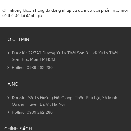
Chỉ những khách hàng đã đăng nhập và đã mua sản phẩm này mới
có thể để lại đánh giá.
HỒ CHÍ MINH
Địa chỉ:
22/7A9 Đường Xuân Thới Sơn 31, xã Xuân Thới
Sơn, Hóc Môn,TP HCM.
Hotline:
0989.262.280
HÀ NỘI
Địa chỉ:
Số 15 Đường Đồi Giang, Thôn Phú Lội, Xã Minh
Quang, Huyện Ba Vì, Hà Nội.
Hotline:
0989.262.280
CHÍNH SÁCH