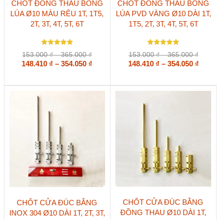
CHỐT ĐỒNG THAU BÔNG
CHỐT ĐỒNG THAU BÔNG
phẩm
phẩm
LÚA Ø10 MÀU RÊU 1T, 1T5,
LÚA PVD VÀNG Ø10 DÀI 1T,
này
này
2T, 3T, 4T, 5T, 6T
1T5, 2T, 3T, 4T, 5T, 6T
có
có
nhiều
nhiều
biến
biến
Được xếp
Được xếp
thể.
thể.
Khoảng
Khoản
153.000
₫
–
365.000
₫
153.000
₫
–
365.000
₫
hạng
hạng
Các
Các
giá:
Khoảng
giá:
Khoả
148.410
5
₫
–
354.050
₫
148.410
5.00
₫
–
354.050
₫
5 sao
5 sao
tùy
tùy
từ
từ
giá:
giá:
chọn
chọn
153.000 ₫
153.00
từ
từ
có
có
đến
đến
148.410 ₫
148.41
thể
thể
365.000 ₫
365.00
đến
đến
được
được
354.050 ₫
354.05
chọn
chọn
trên
trên
trang
trang
sản
sản
phẩm
phẩm
Sản
Sản
CHỐT CỬA ĐÚC BẰNG
CHỐT CỬA ĐÚC BẰNG
phẩm
phẩm
ĐỒNG THAU Ø10 DÀI 1T,
INOX 304 Ø10 DÀI 1T, 2T, 3T,
này
này