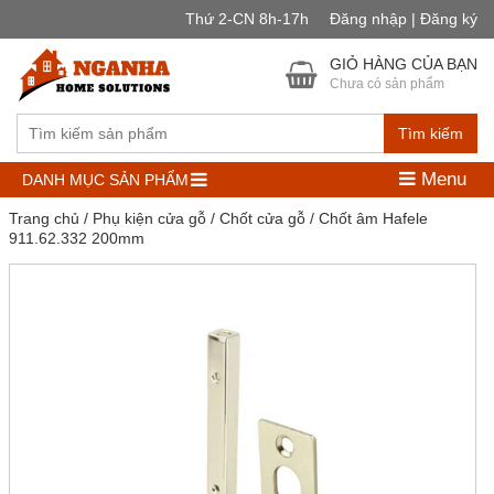
Thứ 2-CN 8h-17h
Đăng nhập | Đăng ký
GIỎ HÀNG CỦA BẠN
Chưa có sản phẩm
Tìm kiếm
Menu
DANH MỤC SẢN PHẨM
Trang chủ
/
Phụ kiện cửa gỗ
/
Chốt cửa gỗ
/ Chốt âm Hafele
911.62.332 200mm