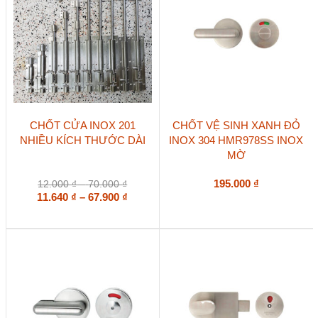
chọn
trên
trang
sản
phẩm
Sản
CHỐT CỬA INOX 201
CHỐT VỆ SINH XANH ĐỎ
phẩm
NHIỀU KÍCH THƯỚC DÀI
INOX 304 HMR978SS INOX
này
MỜ
có
nhiều
biến
Khoảng
195.000
₫
12.000
₫
–
70.000
₫
thể.
giá:
Khoảng
11.640
₫
–
67.900
₫
Các
từ
giá:
tùy
12.000 ₫
từ
chọn
đến
11.640 ₫
có
70.000 ₫
đến
thể
67.900 ₫
được
chọn
trên
trang