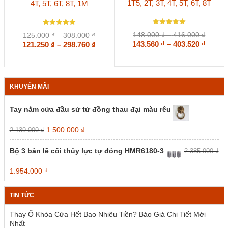
1T5, 2T, 3T, 4T, 5T, 6T, 8T
4T, 5T, 6T, 8T, 1M
có
có
nhiều
nhiều
biến
biến
Được xếp
thể.
Được xếp
thể.
Khoản
Khoảng
148.000
₫
–
416.000
₫
125.000
₫
–
308.000
₫
hạng
hạng
Các
Các
giá:
Khoả
giá:
Khoảng
143.560
5
₫
–
403.520
₫
121.250
5
₫
–
298.760
₫
5 sao
tùy
5 sao
tùy
từ
từ
giá:
giá:
chọn
chọn
148.00
125.000 ₫
từ
từ
có
có
đến
đến
143.56
121.250 ₫
thể
thể
416.00
308.000 ₫
đến
đến
được
được
KHUYẾN MÃI
403.52
298.760 ₫
chọn
chọn
trên
trên
Tay nắm cửa đầu sử tử đồng thau đại màu rêu
trang
trang
sản
sản
Giá
Giá
1.500.000
₫
2.139.000
₫
phẩm
phẩm
gốc
hiện
là:
tại
Bộ 3 bản lề cối thủy lực tự đóng HMR6180-3
2.385.000
₫
2.139.000 ₫.
là:
1.500.000 ₫.
Giá
Giá
1.954.000
₫
gốc
hiện
là:
tại
TIN TỨC
2.385.000 ₫.
là:
1.954.000 ₫.
Thay Ổ Khóa Cửa Hết Bao Nhiêu Tiền? Báo Giá Chi Tiết Mới
Nhất