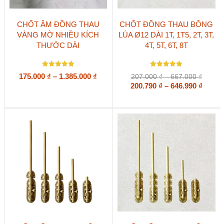
Sản
Sản
CHỐT ÂM ĐỒNG THAU
CHỐT ĐỒNG THAU BÔNG
phẩm
phẩm
VÀNG MỜ NHIỀU KÍCH
LÚA Ø12 DÀI 1T, 1T5, 2T, 3T,
này
này
THƯỚC DÀI
4T, 5T, 6T, 8T
có
có
nhiều
nhiều
biến
biến
Được xếp
Được xếp
thể.
thể.
Khoảng
175.000
₫
–
1.385.000
₫
Khoản
207.000
₫
–
667.000
₫
hạng
hạng
Các
Các
giá:
giá:
Khoả
5
200.790
5
₫
–
646.990
₫
5 sao
5 sao
tùy
tùy
từ
từ
giá:
chọn
chọn
207.00
175.000 ₫
từ
có
có
đến
đến
200.79
thể
thể
667.00
1.385.000 ₫
đến
được
được
646.99
chọn
chọn
trên
trên
trang
trang
sản
sản
phẩm
phẩm
Sản
Sản