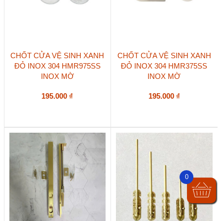
sản
phẩm
CHỐT CỬA VỆ SINH XANH
CHỐT CỬA VỆ SINH XANH
ĐỎ INOX 304 HMR975SS
ĐỎ INOX 304 HMR375SS
INOX MỜ
INOX MỜ
195.000
₫
195.000
₫
0