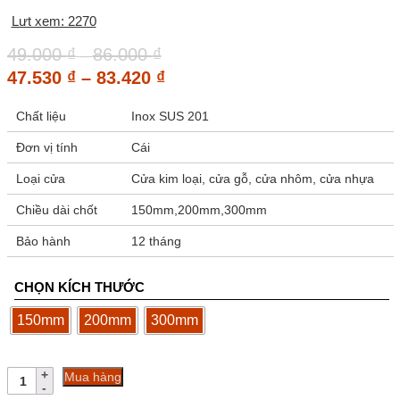
Lưt xem: 2270
Khoảng
49.000
₫
86.000
₫
–
giá:
Khoảng
47.530
₫
–
83.420
₫
từ
giá:
49.000 ₫
Chất liệu
Inox SUS 201
từ
đến
47.530 ₫
Đơn vị tính
Cái
86.000 ₫
đến
Loại cửa
Cửa kim loại, cửa gỗ, cửa nhôm, cửa nhựa
83.420 ₫
Chiều dài chốt
150mm,200mm,300mm
Bảo hành
12 tháng
CHỌN KÍCH THƯỚC
150mm
200mm
300mm
Chốt
Mua hàng
âm