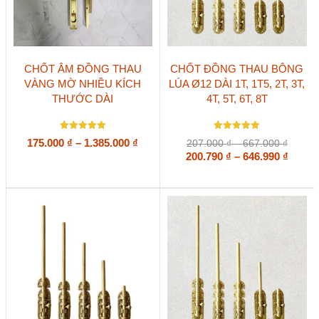
Sản
Sản
CHỐT ÂM ĐỒNG THAU
CHỐT ĐỒNG THAU BÔNG
phẩm
phẩm
VÀNG MỜ NHIỀU KÍCH
LÚA Ø12 DÀI 1T, 1T5, 2T, 3T,
này
này
THƯỚC DÀI
4T, 5T, 6T, 8T
có
có
nhiều
nhiều
biến
biến
Được xếp
Được xếp
thể.
thể.
Khoảng
175.000
₫
–
1.385.000
₫
Khoản
207.000
₫
–
667.000
₫
hạng
hạng
Các
Các
giá:
giá:
Khoả
5
200.790
5
₫
–
646.990
₫
5 sao
5 sao
tùy
tùy
từ
từ
giá:
chọn
chọn
207.00
175.000 ₫
từ
có
có
đến
đến
200.79
thể
thể
667.00
1.385.000 ₫
đến
được
được
646.99
chọn
chọn
trên
trên
trang
trang
sản
sản
phẩm
phẩm