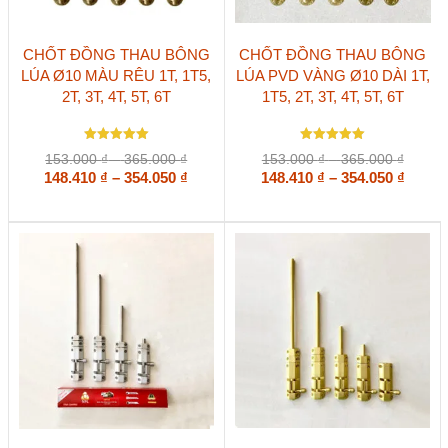
Sản
Sản
CHỐT ĐỒNG THAU BÔNG
CHỐT ĐỒNG THAU BÔNG
phẩm
phẩm
LÚA Ø10 MÀU RÊU 1T, 1T5,
LÚA PVD VÀNG Ø10 DÀI 1T,
này
này
2T, 3T, 4T, 5T, 6T
1T5, 2T, 3T, 4T, 5T, 6T
có
có
nhiều
nhiều
biến
biến
Được xếp
Được xếp
thể.
thể.
Khoảng
Khoản
153.000
₫
–
365.000
₫
153.000
₫
–
365.000
₫
hạng
hạng
Các
Các
giá:
Khoảng
giá:
Khoả
148.410
5
₫
–
354.050
₫
148.410
5.00
₫
–
354.050
₫
5 sao
5 sao
tùy
tùy
từ
từ
giá:
giá:
chọn
chọn
153.000 ₫
153.00
từ
từ
có
có
đến
đến
148.410 ₫
148.41
thể
thể
365.000 ₫
365.00
đến
đến
được
được
354.050 ₫
354.05
chọn
chọn
trên
trên
trang
trang
sản
sản
phẩm
phẩm