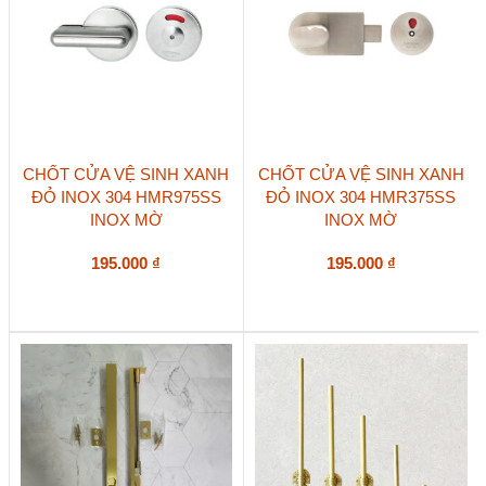
chọn
trên
trang
sản
phẩm
CHỐT CỬA VỆ SINH XANH
CHỐT CỬA VỆ SINH XANH
ĐỎ INOX 304 HMR975SS
ĐỎ INOX 304 HMR375SS
INOX MỜ
INOX MỜ
195.000
₫
195.000
₫