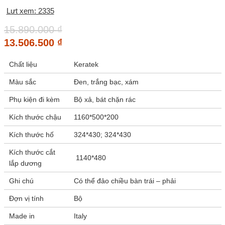
Lưt xem: 2335
15.890.000
₫
13.506.500
₫
Chất liệu
Keratek
Màu sắc
Đen, trắng bạc, xám
Phụ kiện đi kèm
Bộ xả, bát chặn rác
Kích thước chậu
1160*500*200
Kích thước hố
324*430; 324*430
Kích thước cắt
1140*480
lắp dương
Ghi chú
Có thể đảo chiều bàn trái – phải
Đợn vị tính
Bộ
Made in
Italy