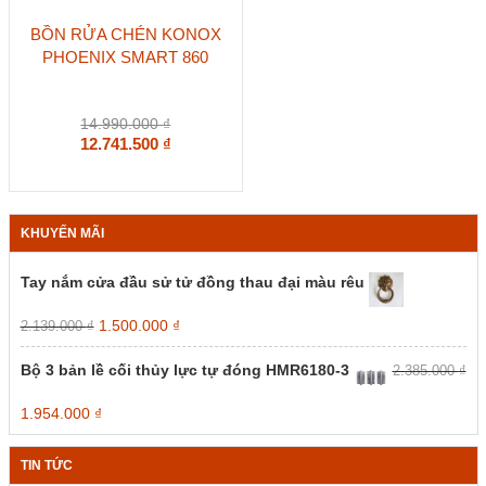
Sản
BỒN RỬA CHÉN KONOX
phẩm
PHOENIX SMART 860
này
có
nhiều
biến
14.990.000
₫
thể.
12.741.500
₫
Các
tùy
chọn
có
KHUYẾN MÃI
thể
được
chọn
Tay nắm cửa đầu sử tử đồng thau đại màu rêu
trên
trang
Giá
Giá
1.500.000
₫
2.139.000
₫
sản
gốc
hiện
phẩm
là:
tại
Bộ 3 bản lề cối thủy lực tự đóng HMR6180-3
2.385.000
₫
2.139.000 ₫.
là:
1.500.000 ₫.
Giá
Giá
1.954.000
₫
gốc
hiện
là:
tại
TIN TỨC
2.385.000 ₫.
là: