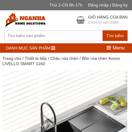
Thứ 2-CN 8h-17h
Đăng nhập | Đăng ký
GIỎ HÀNG CỦA BẠN
Chưa có sản phẩm
Tìm kiếm
Menu
DANH MỤC SẢN PHẨM
Trang chủ
/
Thiết bị bếp
/
Chậu rửa chén
/ Bồn rửa chén Konox
LIVELLO SMART 1160