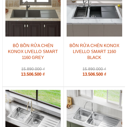
BỘ BỒN RỬA CHÉN
BỒN RỬA CHÉN KONOX
KONOX LIVELLO SMART
LIVELLO SMART 1160
1160 GREY
BLACK
15.890.000
₫
15.890.000
₫
13.506.500
₫
13.506.500
₫