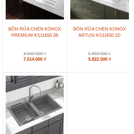
Sản
Sản
BỒN RỬA CHÉN KONOX
BỒN RỬA CHÉN KONOX
phẩm
phẩm
PREMIUM KS11650 2B
ARTUSI KS11650 1D
này
này
có
có
nhiều
nhiều
biến
biến
8.840.000
₫
6.850.000
₫
thể.
thể.
7.514.000
₫
5.822.500
₫
Các
Các
tùy
tùy
chọn
chọn
có
có
thể
thể
được
được
chọn
chọn
trên
trên
trang
trang
sản
sản
phẩm
phẩm