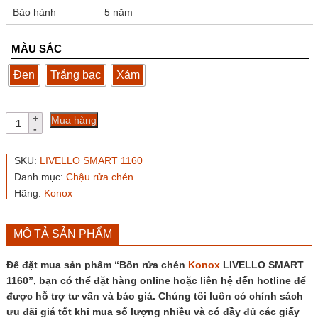
Bảo hành
5 năm
MÀU SẮC
Đen
Trắng bạc
Xám
Bồn
Mua hàng
rửa
chén
Konox
SKU:
LIVELLO SMART 1160
LIVELLO
Danh mục:
Chậu rửa chén
SMART
Hãng:
Konox
1160
số
lượng
MÔ TẢ SẢN PHẨM
Để đặt mua sản phẩm “Bồn rửa chén
Konox
LIVELLO SMART
1160”, bạn có thể đặt hàng online hoặc liên hệ đến hotline để
được hỗ trợ tư vấn và báo giá. Chúng tôi luôn có chính sách
ưu đãi giá tốt khi mua số lượng nhiều và có đầy đủ các giấy