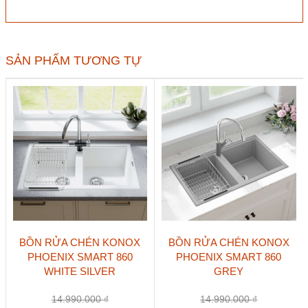
Konox
LIVELLO
SMART
1160
số
SẢN PHẨM TƯƠNG TỰ
lượng
BỒN RỬA CHÉN KONOX
BỒN RỬA CHÉN KONOX
PHOENIX SMART 860
PHOENIX SMART 860
WHITE SILVER
GREY
14.990.000
₫
14.990.000
₫