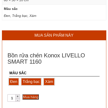
Màu sắc
Đen, Trắng bạc, Xám
MUA SẢN PHẨM NÀY
Bồn rửa chén Konox LIVELLO
SMART 1160
MÀU SẮC
Đen
Trắng bạc
Xám
Bồn
Mua hàng
rửa
chén