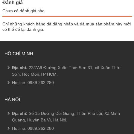
Đánh giá
Chưa có đánh giá nào.
Chỉ những khách hàng đã đăng nhập và đã mua sản phẩm này mới
có thể để lại đánh giá.
HỒ CHÍ MINH
Địa chỉ:
22/7A9 Đường Xuân Thới Sơn 31, xã Xuân Thới
Sơn, Hóc Môn,TP HCM.
Hotline:
0989.262.280
HÀ NỘI
Địa chỉ:
Số 15 Đường Đồi Giang, Thôn Phú Lội, Xã Minh
Quang, Huyện Ba Vì, Hà Nội.
Hotline:
0989.262.280