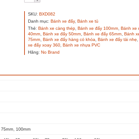
xe
đẩy
nhựa
SKU:
BXD082
PVC
Danh mục:
Bánh xe đẩy
,
Bánh xe tủ
đỏ
Thẻ:
Bánh xe càng thép
,
Bánh xe đẩy 100mm
,
Bánh xe 
BXD082
40mm
,
Bánh xe đẩy 50mm
,
Bánh xe đẩy 65mm
,
Bánh x
xoay
75mm
,
Bánh xe đẩy hàng có khóa
,
Bánh xe đẩy tải nhẹ
khóa
xe đẩy xoay 360
,
Bánh xe nhựa PVC
kép
số
Hãng:
No Brand
lượng
 75mm, 100mm