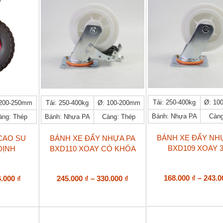
15.000 ₫
Sản
Sản
Tải: 250-400kg
Ø: 10
 200-250mm
Tải: 250-400kg
Ø: 100-200mm
phẩm
phẩm
Bánh: Nhựa PA
Càng
àng: Thép
Bánh: Nhựa PA
Càng: Thép
này
này
có
có
nhiều
nhiều
BÁNH XE ĐẨY NH
CAO SU
BÁNH XE ĐẨY NHỰA PA
biến
biến
BXD109 XOAY 
ĐỊNH
BXD110 XOAY CÓ KHÓA
thể.
thể.
Các
Các
tùy
tùy
Khoảng
Khoảng
168.000
₫
–
243.
6.000
₫
245.000
₫
–
330.000
₫
chọn
chọn
giá:
giá:
có
có
từ
từ
thể
thể
224.000 ₫
245.000 ₫
được
được
đến
đến
chọn
chọn