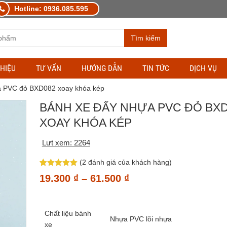
Hotline: 0936.085.595
Tìm kiếm
THIỆU
TƯ VẤN
HƯỚNG DẪN
TIN TỨC
DỊCH VỤ
a PVC đỏ BXD082 xoay khóa kép
BÁNH XE ĐẨY NHỰA PVC ĐỎ BX
XOAY KHÓA KÉP
Lưt xem: 2264
(
2
đánh giá của khách hàng)
5
1
trên 5
Khoảng
19.300
₫
–
61.500
₫
dựa trên
đánh giá
giá:
từ
Chất liệu bánh
19.300 ₫
Nhựa PVC lõi nhựa
xe