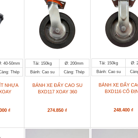
lượng
Tải: 150kg
Ø:
Ø: 40-50mm
Tải: 150kg
Ø: 200mm
Bánh: Cao su
Càn
Càng: Thép
Bánh: Cao su
Càng: Thép
BÁNH XE ĐẨY CA
ÍT NHỰA
BÁNH XE ĐẨY CAO SU
BXD116 CỐ ĐỊ
 XOAY
BXD117 XOAY 360
Khoảng
248.400
₫
.000
₫
274.850
₫
giá:
từ
13.000 ₫
đến