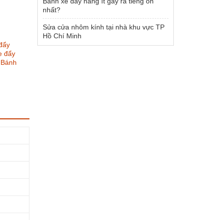
Bánh xe đẩy hàng ít gây ra tiếng ồn
nhất?
Sửa cửa nhôm kính tại nhà khu vực TP
Hồ Chí Minh
đẩy
e đẩy
,
Bánh