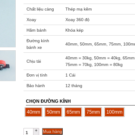
đến
Chất liệu càng
Thép mạ kẽm
61.500 ₫
Xoay
Xoay 360 độ
Hãm bánh
Khóa kép
Đường kính
40mm, 50mm, 65mm, 75mm, 100
bánh xe
40mm = 30kg, 50mm = 40kg, 65mm 
Chịu tải
75mm = 70kg, 100mm = 80kg
Đơn vị tính
1 Cái
Bảo hành
12 tháng
CHỌN ĐƯỜNG KÍNH
40mm
50mm
65mm
75mm
100mm
Bánh
Mua hàng