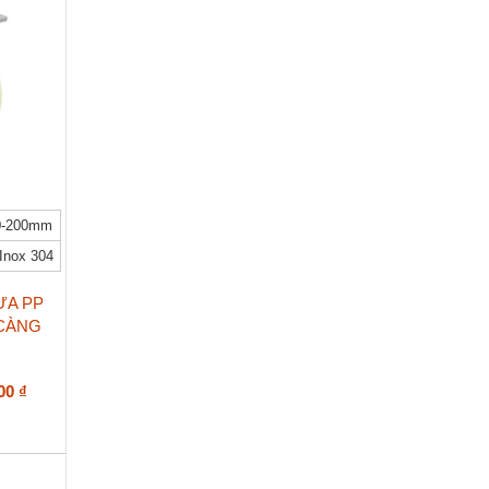
243.000 ₫
0-200mm
Inox 304
ỰA PP
 CÀNG
Khoảng
000
₫
giá:
từ
373.000 ₫
đến