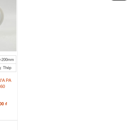
0-200mm
: Thép
ỰA PA
360
Khoảng
000
₫
giá:
từ
168.000 ₫
đến