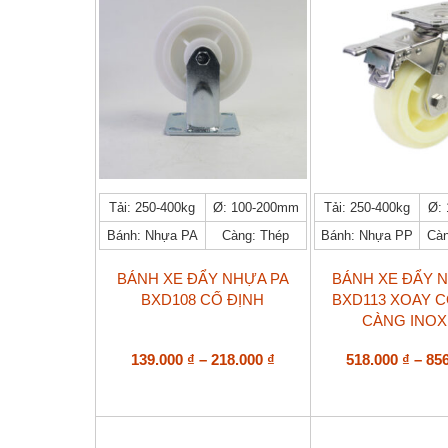
trên
316.000 ₫
trên
trang
trang
sản
sản
phẩm
phẩm
Sản
Sản
Tải: 250-400kg
Ø: 100-200mm
Tải: 250-400kg
Ø:
phẩm
phẩm
Bánh: Nhựa PA
Càng: Thép
Bánh: Nhựa PP
Càn
này
này
có
có
nhiều
nhiều
BÁNH XE ĐẨY NHỰA PA
BÁNH XE ĐẨY 
biến
biến
BXD108 CỐ ĐỊNH
BXD113 XOAY 
thể.
thể.
CÀNG INOX
Các
Các
tùy
tùy
Khoảng
139.000
₫
–
218.000
₫
518.000
₫
–
85
chọn
chọn
giá:
có
có
từ
thể
thể
139.000 ₫
được
được
đến
chọn
chọn