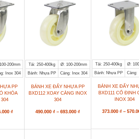
trên
296.000 ₫
trên
330.000 ₫
trang
trang
sản
sản
phẩm
phẩm
Sản
Sản
Tải: 250-400kg
Ø: 10
 100-200mm
Tải: 250-400kg
Ø: 100-200mm
phẩm
phẩm
Bánh: Nhựa PP
Càng: 
g: Inox 304
Bánh: Nhựa PP
Càng: Inox 304
này
này
có
có
nhiều
nhiều
BÁNH XE ĐẨY NH
NHỰA PP
BÁNH XE ĐẨY NHỰA PP
biến
biến
BXD111 CỐ ĐỊNH
CÓ KHÓA
BXD112 XOAY CÀNG INOX
thể.
thể.
INOX 304
 304
304
Các
Các
tùy
tùy
Khoảng
Khoảng
373.000
₫
–
570.
6.000
₫
490.000
₫
–
693.000
₫
chọn
chọn
giá:
giá:
có
có
từ
từ
thể
thể
518.000 ₫
490.000 ₫
được
được
đến
đến
chọn
chọn