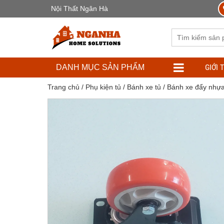
Nội Thất Ngân Hà
GIỚI 
DANH MỤC SẢN PHẨM
Trang chủ
/
Phụ kiện tủ
/
Bánh xe tủ
/ Bánh xe đẩy nhự