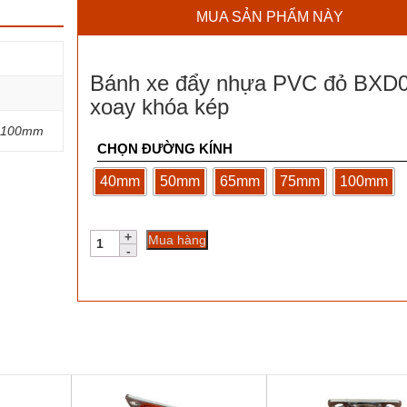
MUA SẢN PHẨM NÀY
Bánh xe đẩy nhựa PVC đỏ BXD
xoay khóa kép
 100mm
CHỌN ĐƯỜNG KÍNH
40mm
50mm
65mm
75mm
100mm
Bánh
Mua hàng
xe
đẩy
nhựa
PVC
đỏ
BXD082
xoay
khóa
kép
số