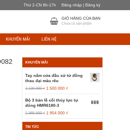
Thứ 2-CN 8h-17h
Đăng nhập | Đăng ký
GIỎ HÀNG CỦA BẠN
Chưa có sản phẩm
KHUYẾN MÃI
LIÊN HỆ
D082
KHUYẾN MÃI
Tay nắm cửa đầu sử tử đồng
thau đại màu rêu
Giá
Giá
1.500.000
₫
2.139.000
₫
gốc
hiện
là:
tại
Bộ 3 bản lề cối thủy lực tự
2.139.000 ₫.
là:
đóng HMR6180-3
1.500.000 ₫.
Giá
Giá
1.954.000
₫
2.385.000
₫
gốc
hiện
là:
tại
TIN TỨC
2.385.000 ₫.
là: