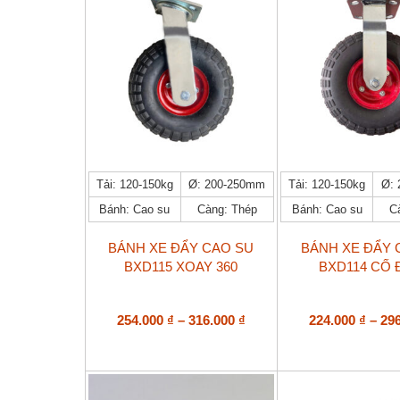
trên
20.000 ₫
trên
trang
trang
sản
sản
phẩm
phẩm
Sản
Sản
Tải: 120-150kg
Ø: 200-250mm
Tải: 120-150kg
Ø:
phẩm
phẩm
Bánh: Cao su
Càng: Thép
Bánh: Cao su
C
này
này
có
có
nhiều
nhiều
BÁNH XE ĐẨY CAO SU
BÁNH XE ĐẨY 
biến
biến
BXD115 XOAY 360
BXD114 CỐ 
thể.
thể.
Các
Các
tùy
tùy
Khoảng
254.000
₫
–
316.000
₫
224.000
₫
–
29
chọn
chọn
giá:
có
có
từ
thể
thể
254.000 ₫
được
được
đến
chọn
chọn