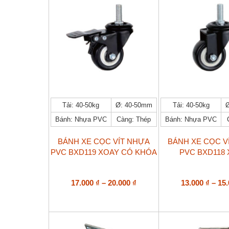
Sản
Sản
Tải: 40-50kg
Ø: 40-50mm
Tải: 40-50kg
phẩm
phẩm
Bánh: Nhựa PVC
Càng: Thép
Bánh: Nhựa PVC
này
này
có
có
nhiều
nhiều
BÁNH XE CỌC VÍT NHỰA
BÁNH XE CỌC V
biến
biến
PVC BXD119 XOAY CÓ KHÓA
PVC BXD118
thể.
thể.
Các
Các
tùy
tùy
Khoảng
17.000
₫
–
20.000
₫
13.000
₫
–
15
chọn
chọn
giá:
có
có
từ
thể
thể
17.000 ₫
được
được
đến
chọn
chọn