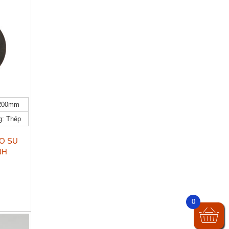
 200mm
g: Thép
O SU
NH
0