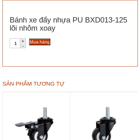
Bánh xe đẩy nhựa PU BXD013-125
lõi nhôm xoay
Bánh
Mua hàng
xe
đẩy
nhựa
PU
BXD013-
125
lõi
SẢN PHẨM TƯƠNG TỰ
nhôm
xoay
số
lượng