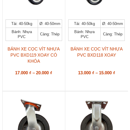
Sản
Sản
Tải: 40-50kg
Ø: 40-50mm
Tải: 40-50kg
Ø: 40-50mm
phẩm
phẩm
Bánh: Nhựa
Bánh: Nhựa
này
này
Càng: Thép
Càng: Thép
PVC
PVC
có
có
nhiều
nhiều
biến
biến
BÁNH XE CỌC VÍT NHỰA
BÁNH XE CỌC VÍT NHỰA
thể.
thể.
PVC BXD119 XOAY CÓ
PVC BXD118 XOAY
Các
Các
KHÓA
tùy
tùy
chọn
chọn
Khoảng
Khoản
17.000
₫
–
20.000
₫
13.000
₫
–
15.000
₫
có
có
giá:
giá:
thể
thể
từ
từ
được
được
17.000 ₫
13.000 
chọn
chọn
đến
đến
trên
trên
20.000 ₫
15.000 
trang
trang
sản
sản
phẩm
phẩm