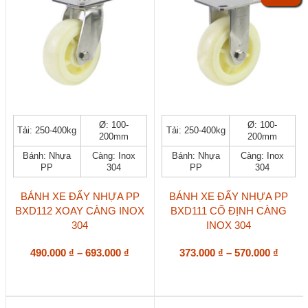
Sản
Sản
Ø: 100-
Ø: 100-
Tải: 250-400kg
Tải: 250-400kg
phẩm
phẩm
200mm
200mm
này
này
Bánh: Nhựa
Càng: Inox
Bánh: Nhựa
Càng: Inox
có
có
PP
304
PP
304
nhiều
nhiều
biến
biến
thể.
thể.
BÁNH XE ĐẨY NHỰA PP
BÁNH XE ĐẨY NHỰA PP
Các
Các
BXD112 XOAY CÀNG INOX
BXD111 CỐ ĐỊNH CÀNG
tùy
tùy
304
INOX 304
chọn
chọn
có
có
Khoảng
Khoả
490.000
₫
–
693.000
₫
373.000
₫
–
570.000
₫
thể
thể
giá:
giá:
được
được
từ
từ
chọn
chọn
490.000 ₫
373.00
trên
trên
đến
đến
trang
trang