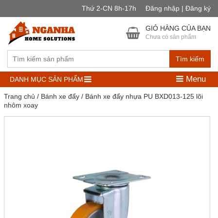
Thứ 2-CN 8h-17h
Đăng nhập | Đăng ký
GIỎ HÀNG CỦA BẠN
Chưa có sản phẩm
Tìm kiếm
Menu
DANH MỤC SẢN PHẨM
Trang chủ
/
Bánh xe đẩy
/ Bánh xe đẩy nhựa PU BXD013-125 lõi
nhôm xoay