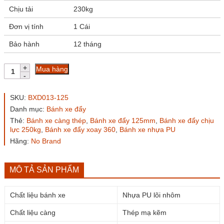
Chịu tải
230kg
Đơn vị tính
1 Cái
Bảo hành
12 tháng
Bánh
Mua hàng
xe
đẩy
nhựa
SKU:
BXD013-125
PU
Danh mục:
Bánh xe đẩy
BXD013-
Thẻ:
Bánh xe càng thép
,
Bánh xe đẩy 125mm
,
Bánh xe đẩy chịu
125
lực 250kg
,
Bánh xe đẩy xoay 360
,
Bánh xe nhựa PU
lõi
nhôm
Hãng:
No Brand
xoay
số
lượng
MÔ TẢ SẢN PHẨM
Chất liệu bánh xe
Nhựa PU lõi nhôm
Chất liệu càng
Thép mạ kẽm