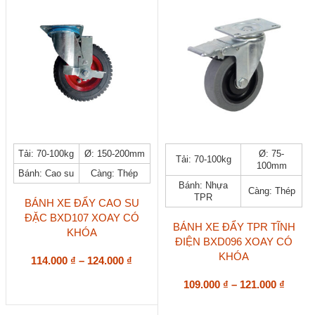
693.000 ₫
570.00
sản
sản
phẩm
phẩm
Sản
Sản
Tải: 70-100kg
Ø: 150-200mm
Ø: 75-
Tải: 70-100kg
phẩm
phẩm
100mm
Bánh: Cao su
Càng: Thép
này
này
Bánh: Nhựa
có
có
Càng: Thép
TPR
nhiều
nhiều
BÁNH XE ĐẨY CAO SU
biến
biến
ĐẶC BXD107 XOAY CÓ
thể.
thể.
BÁNH XE ĐẨY TPR TĨNH
KHÓA
Các
Các
ĐIỆN BXD096 XOAY CÓ
tùy
tùy
KHÓA
Khoảng
114.000
₫
–
124.000
₫
chọn
chọn
giá:
có
có
Khoả
109.000
₫
–
121.000
₫
từ
thể
thể
giá:
114.000 ₫
được
được
từ
đến
chọn
chọn