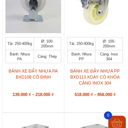
Sản
Sản
Ø: 100-
Ø: 100-
Tải: 250-400kg
Tải: 250-400kg
phẩm
phẩm
200mm
200mm
này
này
Bánh: Nhựa
Bánh: Nhựa
Càng: Inox
có
có
Càng: Thép
PA
PP
304
nhiều
nhiều
biến
biến
thể.
thể.
BÁNH XE ĐẨY NHỰA PA
BÁNH XE ĐẨY NHỰA PP
Các
Các
BXD108 CỐ ĐỊNH
BXD113 XOAY CÓ KHÓA
tùy
tùy
CÀNG INOX 304
chọn
chọn
có
có
Khoảng
Khoả
139.000
₫
–
218.000
₫
518.000
₫
–
856.000
₫
thể
thể
giá:
giá:
được
được
từ
từ
chọn
chọn
139.000 ₫
518.00
trên
trên
0
đến
đến
trang
trang
218.000 ₫
856.00
sản
sản
phẩm
phẩm