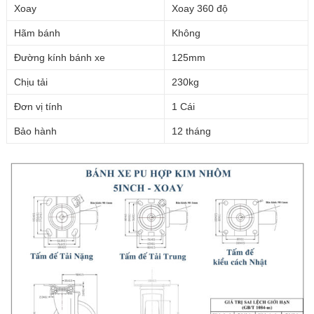
Xoay
Xoay 360 độ
Hãm bánh
Không
Đường kính bánh xe
125mm
Chịu tải
230kg
Đơn vị tính
1 Cái
Bảo hành
12 tháng