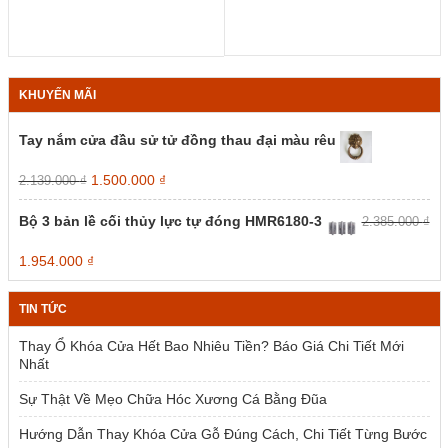
giá:
giá:
được
được
từ
từ
chọn
chọn
75.000 
93.000 ₫
trên
trên
đến
đến
trang
trang
85.000 
101.000 ₫
sản
sản
KHUYẾN MÃI
phẩm
phẩm
Tay nắm cửa đầu sử tử đồng thau đại màu rêu
Giá
Giá
1.500.000
₫
2.139.000
₫
gốc
hiện
là:
tại
Bộ 3 bản lề cối thủy lực tự đóng HMR6180-3
2.385.000
₫
2.139.000 ₫.
là:
1.500.000 ₫.
Giá
Giá
1.954.000
₫
gốc
hiện
là:
tại
TIN TỨC
2.385.000 ₫.
là:
1.954.000 ₫.
Thay Ổ Khóa Cửa Hết Bao Nhiêu Tiền? Báo Giá Chi Tiết Mới
Nhất
Sự Thật Về Mẹo Chữa Hóc Xương Cá Bằng Đũa
Hướng Dẫn Thay Khóa Cửa Gỗ Đúng Cách, Chi Tiết Từng Bước