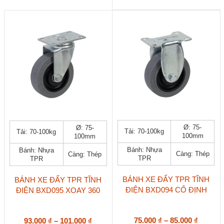
109.00
trên
124.000 ₫
trên
đến
trang
trang
121.00
sản
sản
phẩm
phẩm
Sản
Sản
Ø: 75-
Ø: 75-
Tải: 70-100kg
Tải: 70-100kg
phẩm
phẩm
100mm
100mm
này
này
Bánh: Nhựa
Bánh: Nhựa
có
có
Càng: Thép
Càng: Thép
TPR
TPR
nhiều
nhiều
biến
biến
thể.
thể.
BÁNH XE ĐẨY TPR TĨNH
BÁNH XE ĐẨY TPR TĨNH
Các
Các
ĐIỆN BXD094 CỐ ĐỊNH
ĐIỆN BXD095 XOAY 360
tùy
tùy
chọn
chọn
có
có
Khoản
Khoảng
75.000
₫
–
85.000
₫
93.000
₫
–
101.000
₫
thể
thể