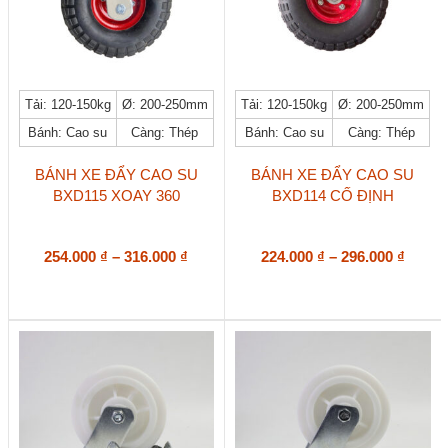
Sản
Sản
Tải: 120-150kg
Ø: 200-250mm
Tải: 120-150kg
Ø: 200-250mm
phẩm
phẩm
Bánh: Cao su
Càng: Thép
Bánh: Cao su
Càng: Thép
này
này
có
có
nhiều
nhiều
BÁNH XE ĐẨY CAO SU
BÁNH XE ĐẨY CAO SU
biến
biến
BXD115 XOAY 360
BXD114 CỐ ĐỊNH
thể.
thể.
Các
Các
tùy
tùy
Khoảng
Khoả
254.000
₫
–
316.000
₫
224.000
₫
–
296.000
₫
chọn
chọn
giá:
giá:
có
có
từ
từ
thể
thể
254.000 ₫
224.00
được
được
đến
đến
chọn
chọn
trên
316.000 ₫
trên
296.00
trang
trang
sản
sản
phẩm
phẩm