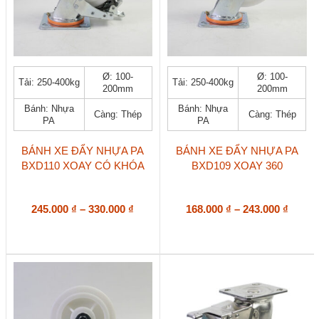
Sản
Sản
Ø: 100-
Ø: 100-
Tải: 250-400kg
Tải: 250-400kg
phẩm
phẩm
200mm
200mm
này
này
Bánh: Nhựa
Bánh: Nhựa
có
có
Càng: Thép
Càng: Thép
PA
PA
nhiều
nhiều
biến
biến
thể.
thể.
BÁNH XE ĐẨY NHỰA PA
BÁNH XE ĐẨY NHỰA PA
Các
Các
BXD110 XOAY CÓ KHÓA
BXD109 XOAY 360
tùy
tùy
chọn
chọn
có
có
Khoảng
Khoả
245.000
₫
–
330.000
₫
168.000
₫
–
243.000
₫
thể
thể
giá:
giá:
được
được
từ
từ
chọn
chọn
245.000 ₫
168.00
trên
trên
đến
đến
trang
trang
330.000 ₫
243.00
sản
sản
phẩm
phẩm