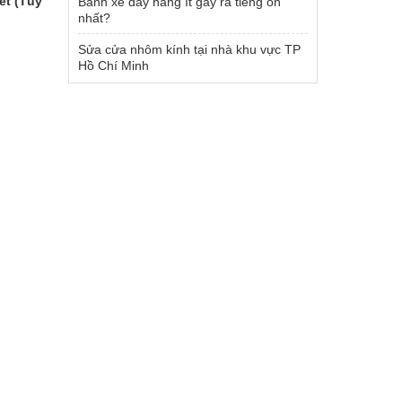
ết (Tùy
Bánh xe đẩy hàng ít gây ra tiếng ồn
nhất?
Sửa cửa nhôm kính tại nhà khu vực TP
Hồ Chí Minh