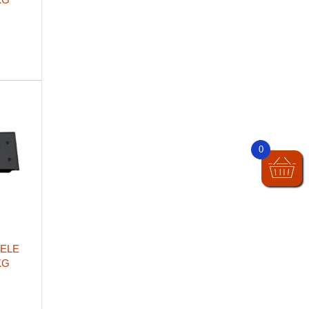
0
FELE
KG