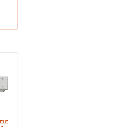
FELE
KG