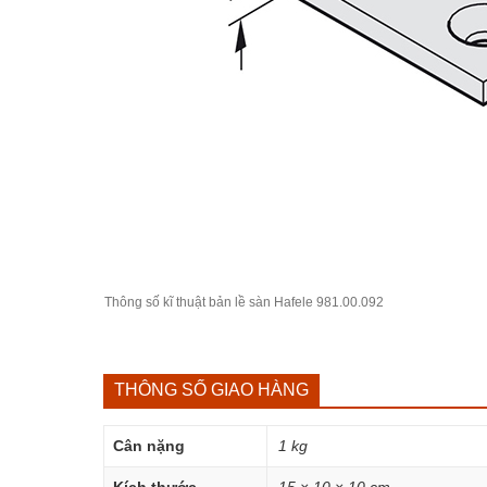
Thông số kĩ thuật bản lề sàn
Hafele
981.00.092
THÔNG SỐ GIAO HÀNG
Cân nặng
1 kg