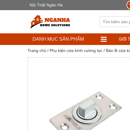
Nội Thất Ngân Hà
GIỚI 
DANH MỤC SẢN PHẨM
Trang chủ
/
Phụ kiện cửa kính cường lực
/
Bản lề cửa k