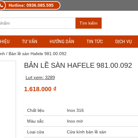
Hotline: 0936.085.595
Tìm kiếm
THIỆU
TƯ VẤN
HƯỚNG DẪN
TIN TỨC
DỊCH VỤ
ính
/ Bản lề sàn Hafele 981.00.092
BẢN LỀ SÀN HAFELE 981.00.092
Lưt xem: 3289
1.618.000
₫
Chất liệu
Inox 316
Màu sắc
Inox mờ
Loại cửa
Cửa kính bản lề sàn