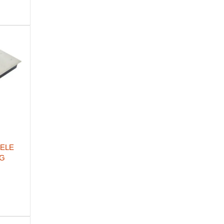
FELE
KG