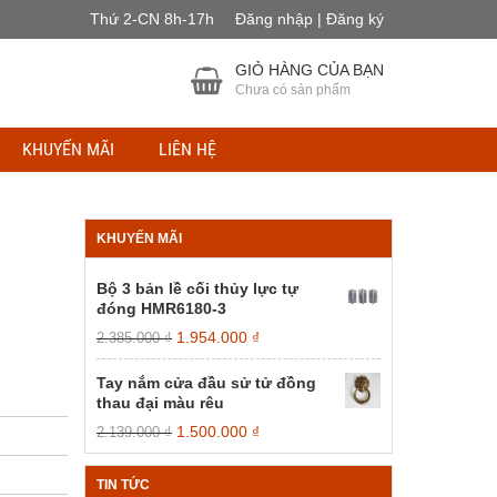
Thứ 2-CN 8h-17h
Đăng nhập | Đăng ký
GIỎ HÀNG CỦA BẠN
Chưa có sản phẩm
KHUYẾN MÃI
LIÊN HỆ
KHUYẾN MÃI
Bộ 3 bản lề cối thủy lực tự
đóng HMR6180-3
Giá
Giá
1.954.000
₫
2.385.000
₫
gốc
hiện
là:
tại
Tay nắm cửa đầu sử tử đồng
2.385.000 ₫.
là:
thau đại màu rêu
1.954.000 ₫.
Giá
Giá
1.500.000
₫
2.139.000
₫
gốc
hiện
là:
tại
TIN TỨC
2.139.000 ₫.
là: