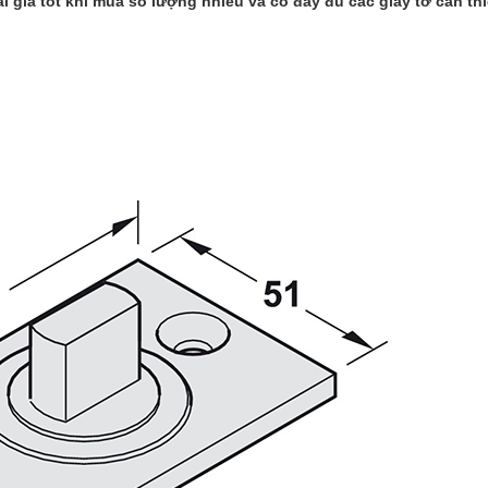
i giá tốt khi mua số lượng nhiều và có đầy đủ các giấy tờ cần thi