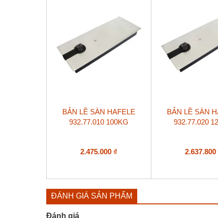
BẢN LỀ SÀN HAFELE
BẢN LỀ SÀN 
932.77.010 100KG
932.77.020 
2.475.000
₫
2.637.80
ĐÁNH GIÁ SẢN PHẨM
Đánh giá