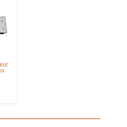
FELE
KG