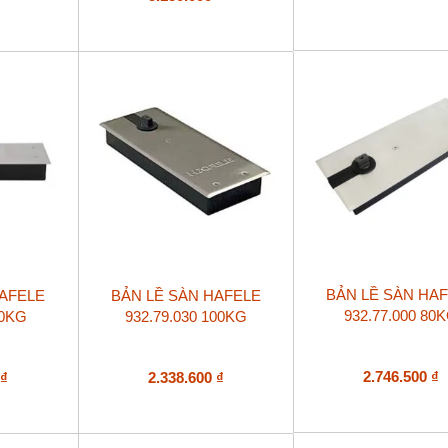
BẢN LỀ SÀN HA
HAFELE
BẢN LỀ SÀN HAFELE
932.77.000 80
80KG
932.79.030 100KG
2.746.500
₫
0
₫
2.338.600
₫