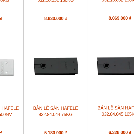
150KG
932.10.051 150KG
8.069.000
₫
0
₫
8.830.000
₫
BẢN LỀ SÀN HA
N HAFELE
BẢN LỀ SÀN HAFELE
932.84.045 105
S500NV
932.84.044 75KG
6.328.000
₫
0
₫
5.180.000
₫