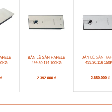
BẢN LỀ SÀN HA
HAFELE
BẢN LỀ SÀN HAFELE
499.30.116 150
120KG
499.30.114 100KG
2.650.000
₫
0
₫
2.392.000
₫