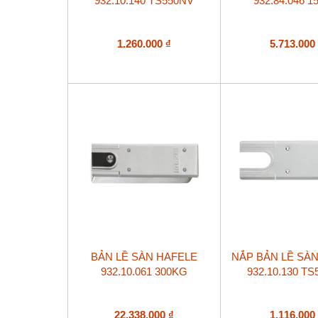
932.10.140 TS550NV
932.84.046 
1.260.000
₫
5.713.00
BẢN LỀ SÀN HAFELE
NẮP BẢN LỀ SÀ
932.10.061 300KG
932.10.130 T
22.338.000
₫
1.116.00