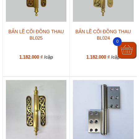
phẩm
phẩm
BẢN LỀ CỐI ĐỒNG THAU
BẢN LỀ CỐI ĐỒNG THAU
BL025
BL024
0
1.182.000
₫
/cặp
1.182.000
₫
/cặp