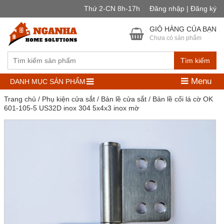
Thứ 2-CN 8h-17h
Đăng nhập | Đăng ký
GIỎ HÀNG CỦA BẠN
Chưa có sản phẩm
Tìm kiếm
Menu
DANH MỤC SẢN PHẨM
Trang chủ
/
Phụ kiện cửa sắt
/
Bản lề cửa sắt
/ Bản lề cối lá cờ OK
601-105-5 US32D inox 304 5x4x3 inox mờ