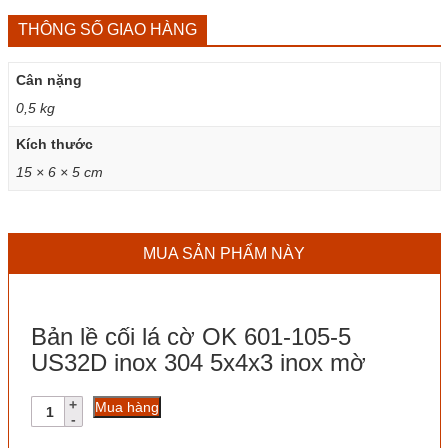
THÔNG SỐ GIAO HÀNG
Cân nặng
0,5 kg
Kích thước
15 × 6 × 5 cm
MUA SẢN PHẨM NÀY
Bản lề cối lá cờ OK 601-105-5
US32D inox 304 5x4x3 inox mờ
Bản
Mua hàng
lề
cối