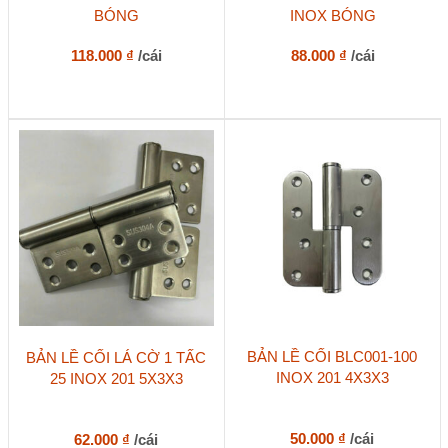
BÓNG
INOX BÓNG
118.000
₫
/cái
88.000
₫
/cái
BẢN LỀ CỐI BLC001-100
BẢN LỀ CỐI LÁ CỜ 1 TẤC
INOX 201 4X3X3
25 INOX 201 5X3X3
50.000
₫
/cái
62.000
₫
/cái