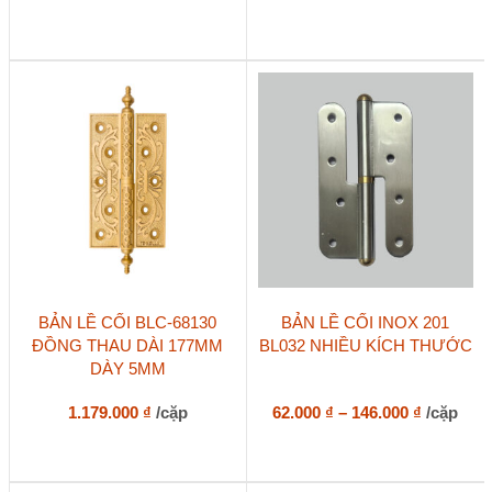
thể.
Các
tùy
chọn
có
thể
được
chọn
trên
trang
sản
phẩm
Sản
Sản
BẢN LỀ CỐI BLC-68130
BẢN LỀ CỐI INOX 201
phẩm
phẩm
ĐỒNG THAU DÀI 177MM
BL032 NHIỀU KÍCH THƯỚC
này
này
DÀY 5MM
có
có
nhiều
nhiều
biến
biến
Khoảng
1.179.000
₫
/cặp
62.000
₫
–
146.000
₫
/cặp
thể.
thể.
giá:
Các
Các
từ
tùy
tùy
62.000 ₫
chọn
chọn