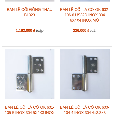
BẢN LỀ CỐI ĐỒNG THAU
BẢN LỀ CỐI LÁ CỜ OK 602-
BL023
106-6 US32D INOX 304
6X4X4 INOX MỜ
1.182.000
₫
/cặp
226.000
₫
/cái
BẢN LỀ CỐI LÁ CỜ OK 601-
BẢN LỀ CỐI LÁ CỜ OK 600-
105-5 INOX 304 5X4X3 INOX
104-4 INOX 304 4×3.3×3