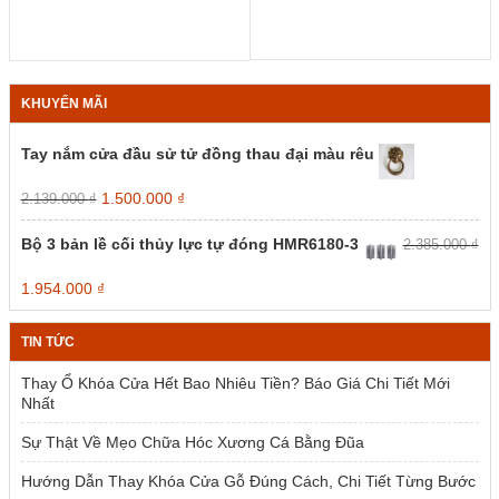
KHUYẾN MÃI
Tay nắm cửa đầu sử tử đồng thau đại màu rêu
Giá
Giá
1.500.000
₫
2.139.000
₫
gốc
hiện
là:
tại
Bộ 3 bản lề cối thủy lực tự đóng HMR6180-3
2.385.000
₫
2.139.000 ₫.
là:
1.500.000 ₫.
Giá
Giá
1.954.000
₫
gốc
hiện
là:
tại
TIN TỨC
2.385.000 ₫.
là:
1.954.000 ₫.
Thay Ổ Khóa Cửa Hết Bao Nhiêu Tiền? Báo Giá Chi Tiết Mới
Nhất
Sự Thật Về Mẹo Chữa Hóc Xương Cá Bằng Đũa
Hướng Dẫn Thay Khóa Cửa Gỗ Đúng Cách, Chi Tiết Từng Bước