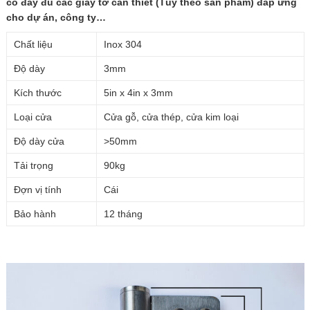
có đầy đủ các giấy tờ cần thiết (Tùy theo sản phẩm) đáp ứng
cho dự án, công ty…
Chất liệu
Inox 304
Độ dày
3mm
Kích thước
5in x 4in x 3mm
Loại cửa
Cửa gỗ, cửa thép, cửa kim loại
Độ dày cửa
>50mm
Tải trọng
90kg
Đợn vị tính
Cái
Bảo hành
12 tháng