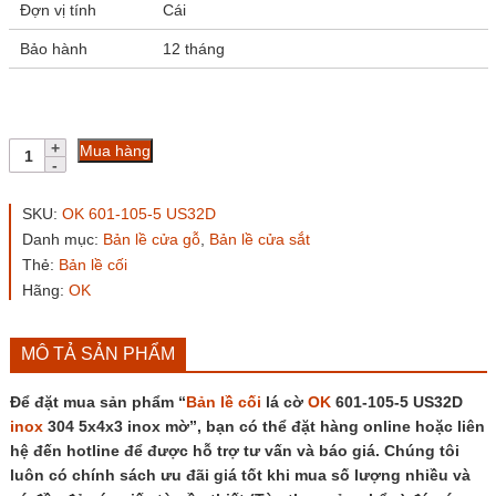
Đợn vị tính
Cái
Bảo hành
12 tháng
Bản
Mua hàng
lề
cối
lá
SKU:
OK 601-105-5 US32D
cờ
Danh mục:
Bản lề cửa gỗ
,
Bản lề cửa sắt
OK
Thẻ:
Bản lề cối
601-
105-
Hãng:
OK
5
US32D
inox
MÔ TẢ SẢN PHẨM
304
5x4x3
Để đặt mua sản phẩm “
Bản lề cối
lá cờ
OK
601-105-5 US32D
inox
inox
304 5x4x3 inox mờ”, bạn có thể đặt hàng online hoặc liên
mờ
số
hệ đến hotline để được hỗ trợ tư vấn và báo giá. Chúng tôi
lượng
luôn có chính sách ưu đãi giá tốt khi mua số lượng nhiều và