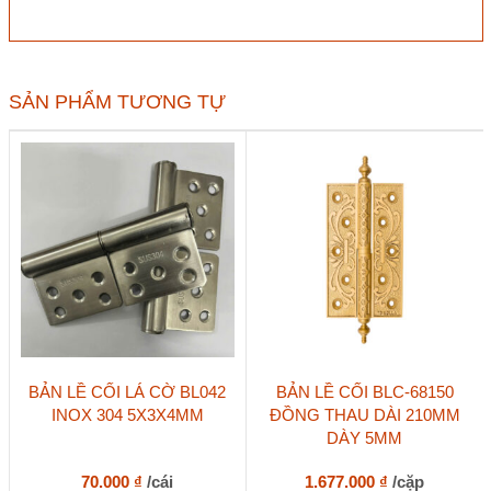
lá
cờ
OK
601-
105-
SẢN PHẨM TƯƠNG TỰ
5
US32D
inox
304
5x4x3
inox
mờ
số
lượng
Sản
BẢN LỀ CỐI LÁ CỜ BL042
BẢN LỀ CỐI BLC-68150
phẩm
INOX 304 5X3X4MM
ĐỒNG THAU DÀI 210MM
này
DÀY 5MM
có
nhiều
biến
70.000
₫
/cái
1.677.000
₫
/cặp