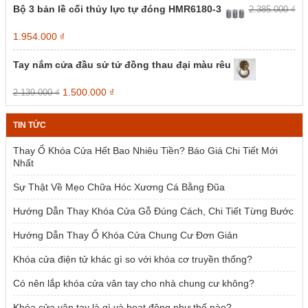
Bộ 3 bản lề cối thủy lực tự đóng HMR6180-3
2.385.000
₫
Giá
Giá
1.954.000
₫
gốc
hiện
là:
tại
Tay nắm cửa đầu sử tử đồng thau đại màu rêu
2.385.000 ₫.
là:
1.954.000 ₫.
Giá
Giá
1.500.000
₫
2.139.000
₫
gốc
hiện
là:
tại
TIN TỨC
2.139.000 ₫.
là:
1.500.000 ₫.
Thay Ổ Khóa Cửa Hết Bao Nhiêu Tiền? Báo Giá Chi Tiết Mới
Nhất
Sự Thật Về Mẹo Chữa Hóc Xương Cá Bằng Đũa
Hướng Dẫn Thay Khóa Cửa Gỗ Đúng Cách, Chi Tiết Từng Bước
Hướng Dẫn Thay Ổ Khóa Cửa Chung Cư Đơn Giản
Khóa cửa điện tử khác gì so với khóa cơ truyền thống?
Có nên lắp khóa cửa vân tay cho nhà chung cư không?
Khóa cửa vân tay là gì và hoạt động như thế nào?