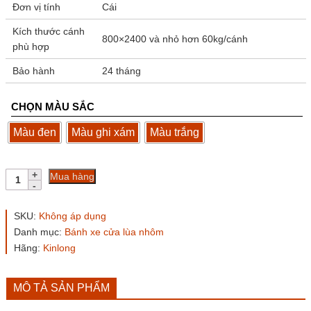
Đơn vị tính
Cái
Kích thước cánh
800×2400 và nhỏ hơn 60kg/cánh
phù hợp
Bảo hành
24 tháng
CHỌN MÀU SẮC
Màu đen
Màu ghi xám
Màu trắng
Bản
Mua hàng
lề
bánh
xe
SKU:
Không áp dụng
treo
Danh mục:
Bánh xe cửa lùa nhôm
trên
Hãng:
Kinlong
Kinlong
FXZ1B
màu
đen,
MÔ TẢ SẢN PHẨM
trắng,