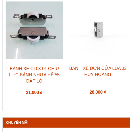
BÁNH XE ĐƠN CỬA LÙA 93
BÁNH XE CL03-01 CHỊU
HUY HOÀNG
LỰC BÁNH NHỰA HỆ 55
DẬP LỖ
28.000
₫
21.000
₫
KHUYẾN MÃI