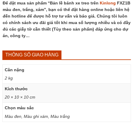
xám
Để đặt mua sản phẩm “Bản lề bánh xe treo trên
Kinlong
FXZ1B
số
màu đen, trắng, xám”, bạn có thể đặt hàng online hoặc liên hệ
lượng
đến hotline để được hỗ trợ tư vấn và báo giá. Chúng tôi luôn
có chính sách ưu đãi giá tốt khi mua số lượng nhiều và có đầy
đủ các giấy tờ cần thiết (Tùy theo sản phẩm) đáp ứng cho dự
án, công ty…
THÔNG SỐ GIAO HÀNG
Cân nặng
2 kg
Kích thước
20 × 10 × 10 cm
Chọn màu sắc
Màu đen, Màu ghi xám, Màu trắng