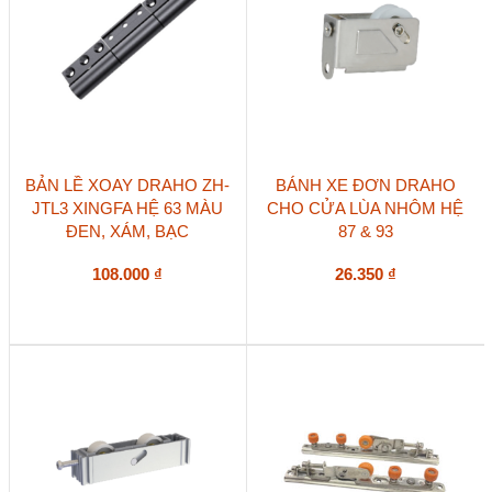
chọn
chọn
trên
trên
trang
trang
sản
sản
phẩm
phẩm
Sản
BẢN LỀ XOAY DRAHO ZH-
BÁNH XE ĐƠN DRAHO
phẩm
JTL3 XINGFA HỆ 63 MÀU
CHO CỬA LÙA NHÔM HỆ
này
ĐEN, XÁM, BẠC
87 & 93
có
nhiều
biến
108.000
₫
26.350
₫
thể.
Các
tùy
chọn
có
thể
được
chọn
trên
trang
sản