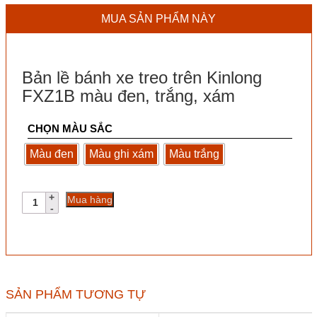
MUA SẢN PHẨM NÀY
Bản lề bánh xe treo trên Kinlong
FXZ1B màu đen, trắng, xám
CHỌN MÀU SẮC
Màu đen
Màu ghi xám
Màu trắng
Bản
Mua hàng
lề
bánh
xe
treo
trên
Kinlong
FXZ1B
SẢN PHẨM TƯƠNG TỰ
màu
đen,