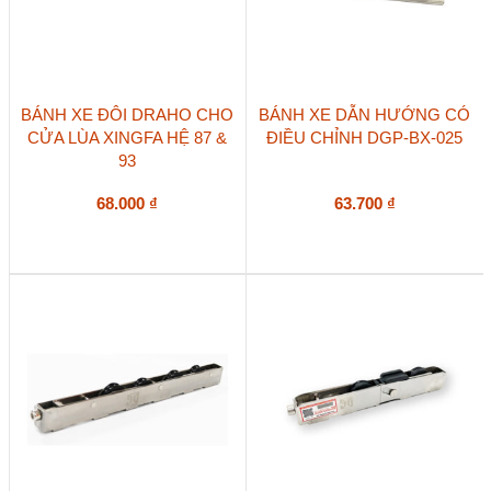
phẩm
BÁNH XE ĐÔI DRAHO CHO
BÁNH XE DẪN HƯỚNG CÓ
CỬA LÙA XINGFA HỆ 87 &
ĐIỀU CHỈNH DGP-BX-025
93
68.000
₫
63.700
₫