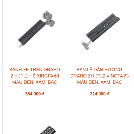
trắng,
xám
số
lượng
Sản
Sản
BÁNH XE TRÊN DRAHO
BẢN LỀ DẪN HƯỚNG
phẩm
phẩm
ZH-JTL1 HỆ XINGFA 63
DRAHO ZH-JTL2 XINGFA 63
này
này
MÀU ĐEN, XÁM, BẠC
MÀU ĐEN, XÁM, BẠC
có
có
nhiều
nhiều
biến
biến
384.000
₫
314.000
₫
thể.
thể.
Các
Các
tùy
tùy
chọn
chọn
có
có
thể
thể
được
được