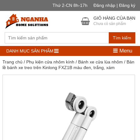
Thứ 2-CN 8h-17h
Đăng nhập | Đăng ký
GIỎ HÀNG CỦA BẠN
Chưa có sản phẩm
Tìm kiếm
Menu
DANH MỤC SẢN PHẨM
Trang chủ
/
Phụ kiện cửa nhôm kính
/
Bánh xe cửa lùa nhôm
/ Bản
lề bánh xe treo trên Kinlong FXZ1B màu đen, trắng, xám