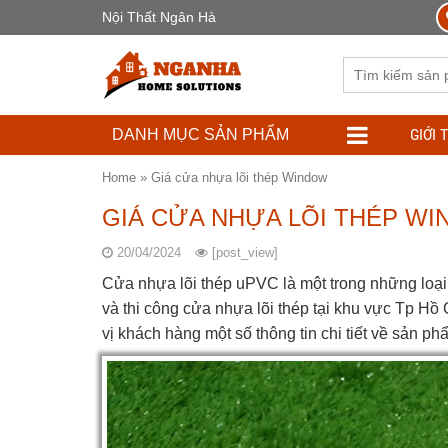
Nội Thất Ngân Hà
GIỚI 
DANH MỤC SẢN PHẨM
Home
»
Giá cửa nhựa lõi thép Window
GIÁ CỬA NHỰA LÕI THÉP W
20/04/2024
[post_view]
Cửa nhựa lõi thép uPVC là một trong những loại 
và thi công cửa nhựa lõi thép tại khu vực Tp Hồ
vị khách hàng một số thông tin chi tiết về sản p