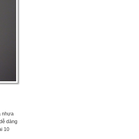
ửa nhựa
 dễ dàng
ài 10