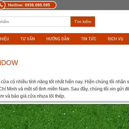
Hotline: 0936.085.595
Tìm kiếm
THIỆU
TƯ VẤN
HƯỚNG DẪN
TIN TỨC
DỊCH VỤ
INDOW
cửa có nhiều tính năng tốt nhất hiện nay. Hiện chúng tôi nhận 
 Chí Minh và một số tỉnh miền Nam. Sau đây, chúng tôi xin gửi đ
hẩm và báo giá cửa nhựa lõi thép.