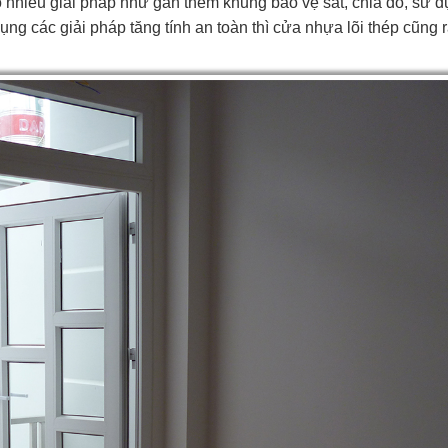
có nhiều giải pháp như gắn thêm khung bảo vệ sắt, chia đố, sử d
g các giải pháp tăng tính an toàn thì cửa nhựa lõi thép cũng r