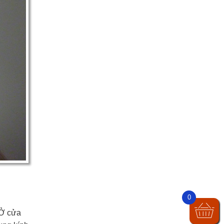
0
 Ở cửa