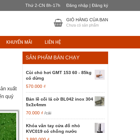
Thứ 2-CN 8h-17h
Đăng nhập | Đăng ký
GIỎ HÀNG CỦA BẠN
Chưa có sản phẩm
KHUYẾN MÃI
LIÊN HỆ
SẢN PHẨM BÁN CHẠY
Cùi chỏ hơi GMT 153 60 - 85kg
có dừng
570.000
₫
sản xuất
ến quý
Bản lề cối lá cờ BL042 inox 304
5x3x4mm
70.000
₫
/cái
Khóa vân tay cửa đố nhỏ
KVC019 có chống nước
3.880.000
₫