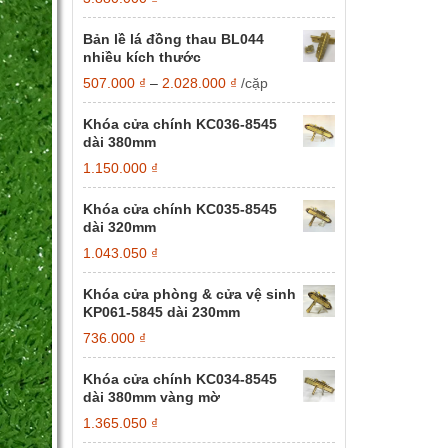
Bản lề lá đồng thau BL044
nhiều kích thước
Khoảng
507.000
₫
–
2.028.000
₫
/cặp
giá:
từ
Khóa cửa chính KC036-8545
507.000 ₫
dài 380mm
đến
1.150.000
₫
2.028.000 ₫
Khóa cửa chính KC035-8545
dài 320mm
1.043.050
₫
Khóa cửa phòng & cửa vệ sinh
KP061-5845 dài 230mm
736.000
₫
Khóa cửa chính KC034-8545
dài 380mm vàng mờ
1.365.050
₫