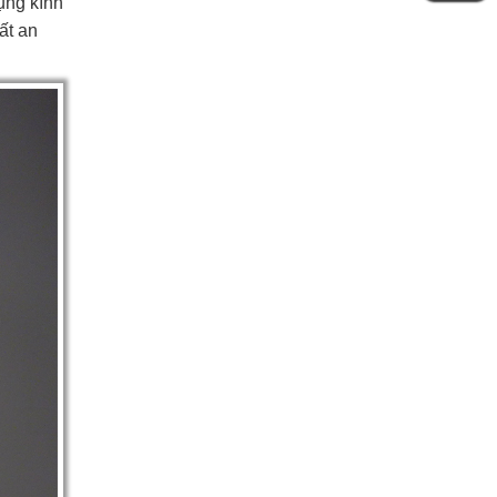
ụng kính
ất an