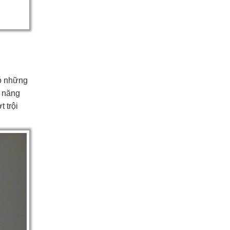
có những
h năng
 trội