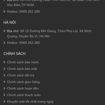
trên
trên
Hóc Môn,TP HCM.
trang
trang
sản
sản
Hotline:
0989.262.280
phẩm
phẩm
HÀ NỘI
Địa chỉ:
Số 15 Đường Đồi Giang, Thôn Phú Lội, Xã Minh
Quang, Huyện Ba Vì, Hà Nội.
Hotline:
0989.262.280
CHÍNH SÁCH
Chính sách bảo hành
Chính sách bảo mật
Chính sách đổi trả
Chính sách giao hàng
Chính sách hoàn tiền
Chính sách thanh toán
Khuyến mãi tốt nhất trong ngày