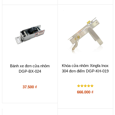
Sản
Khóa cửa nhôm Xingfa Inox
Bánh xe đơn cửa nhôm
phẩm
304 đơn điểm DGP-KH-019
DGP-BX-024
này
có
nhiều
biến
37.500
₫
Được xếp
thể.
666.000
₫
hạng
Các
5
5 sao
tùy
chọn
có
thể